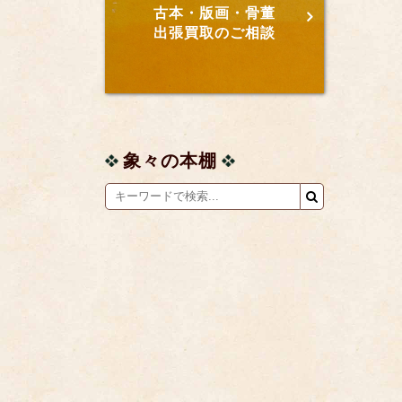
古本・版画・骨董
出張買取のご相談
象々の本棚