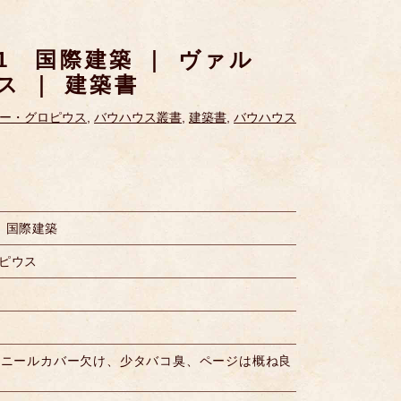
1 国際建築 ｜ ヴァル
ス ｜ 建築書
ー・グロピウス
,
バウハウス叢書
,
建築書
,
バウハウス
 国際建築
ピウス
ビニールカバー欠け、少タバコ臭、ページは概ね良