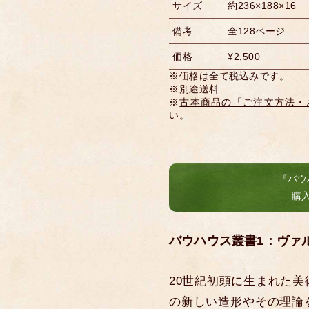
サイズ
約236×188×16
備考
全128ページ
価格
¥2,500
※価格は全て税込みです。
※別途送料
※
古本商品の「ご注文方法・
い。
『バウ
購
バウハウス叢書1：ヴァ
20世紀初頭に生まれた
の新しい造形やその理論