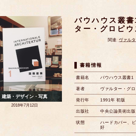
バウハウス叢書
ター・グロピウ
関連:
ヴァルタ
書籍情報
書籍名
バウハウス叢書1
著者
ヴァルター・グロ
建築・デザイン・写真
発行年
1991年 初版
2018年7月12日
出版社
中央公論美術出版
状態
ハードカバー、
好