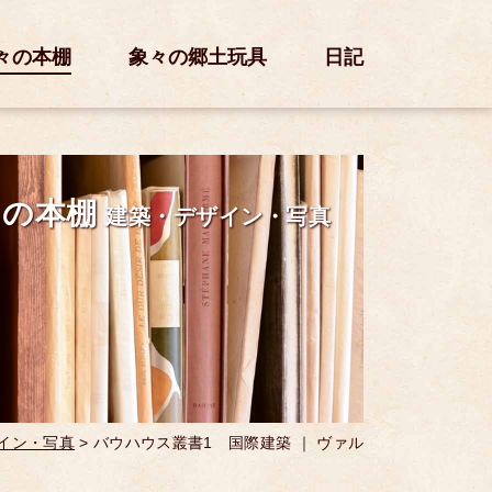
々の本棚
象々の郷土玩具
日記
々の本棚
建築・デザイン・写真
イン・写真
>
バウハウス叢書1 国際建築 ｜ ヴァル