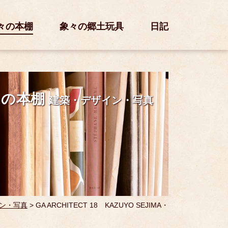
々の本棚
象々の郷土玩具
日記
々の本棚
建築・デザイン・写真
ン・写真
>
GA ARCHITECT 18 KAZUYO SEJIMA・