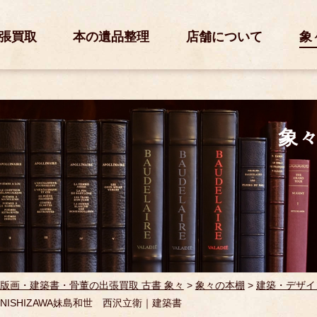
張買取
本の遺品整理
店舗について
象
象
版画・建築書・骨董の出張買取 古書 象々
>
象々の本棚
>
建築・デザイ
E NISHIZAWA妹島和世 西沢立衛｜建築書