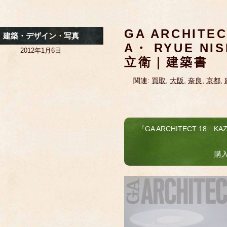
GA ARCHITE
建築・デザイン・写真
A・ RYUE N
2012年1月6日
立衛｜建築書
関連:
買取
,
大阪
,
奈良
,
京都
,
『GA ARCHITECT 18 KA
購