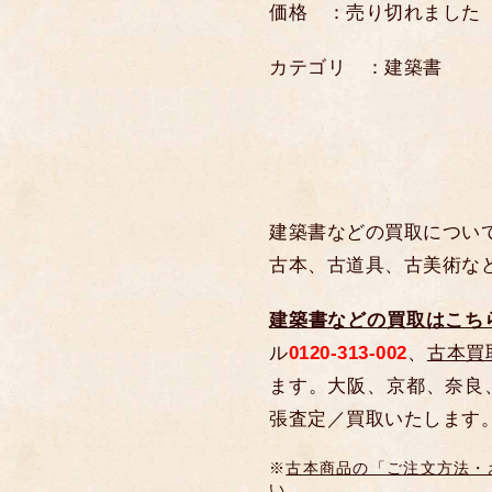
価格 ：売り切れました
カテゴリ ：建築書
建築書などの買取につい
古本、古道具、古美術な
建築書などの買取はこち
ル
0120-313-002
、
古本買
ます。大阪、京都、奈良
張査定／買取いたします
※
古本商品の「ご注文方法・
い。