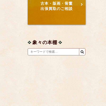
古本・版画・骨董
出張買取のご相談
象々の本棚