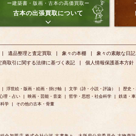
ー建築書・版画・古本の高価買取ー
古本の出張買取について
遺品整理と査定買取
象々の本棚
象々の素敵な日記
定商取引に関する法律に基づく表記
個人情報保護基本方針
浮世絵・版画・絵画・掛け軸
文学（詩・小説・評論）
歴史・
心理・占い
映画・芸能・音楽
哲学・思想・社会科学
鉄道・車
然科学
その他の古本・骨董
組合加盟店 株式会社山河 古書象々
大阪府公安委員会 古物商許可 第