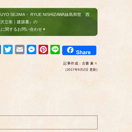
ZUYO SEJIMA・ RYUE NISHIZAWA妹島和世 西
沢立衛｜建築書』の
入に関するお問い合わせ
F
T
E
M
Pi
Li
Share
a
wi
m
e
nt
n
記事作成：
古書 象々
c
tt
ail
ss
er
e
(2017年9月2日 更新)
e
er
e
e
b
n
st
o
g
o
er
k