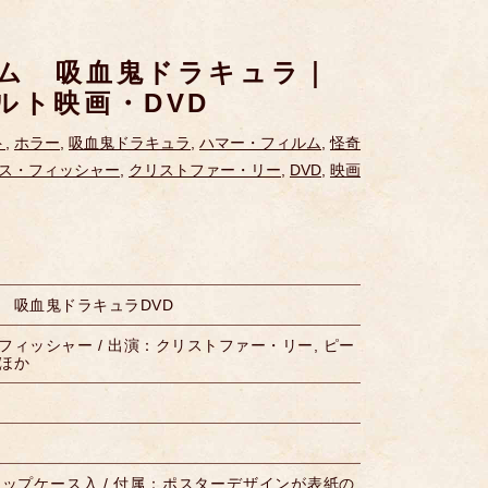
ム 吸血鬼ドラキュラ｜
ルト映画・DVD
ト
,
ホラー
,
吸血鬼ドラキュラ
,
ハマー・フィルム
,
怪奇
ス・フィッシャー
,
クリストファー・リー
,
DVD
,
映画
 吸血鬼ドラキュラDVD
ィッシャー / 出演：クリストファー・リー, ピー
ほか
リップケース入 / 付属：ポスターデザインが表紙の