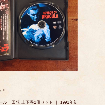
ら＊
ル 回想 上下巻2冊セット ｜ 1991年初