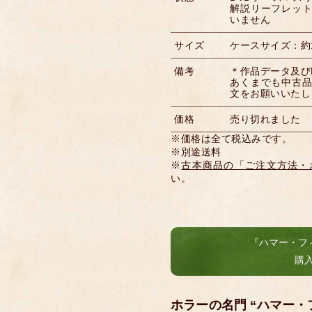
解説リーフレット 
いません
サイズ
ケースサイズ：約19
備考
＊作品データ及び
あくまでも中古
文をお願いいたし
価格
売り切れました
※価格は全て税込みです。
※別途送料
※
古本商品の「ご注文方法・
い。
『ハマー・フ
購
ホラーの名門 “ハマー・