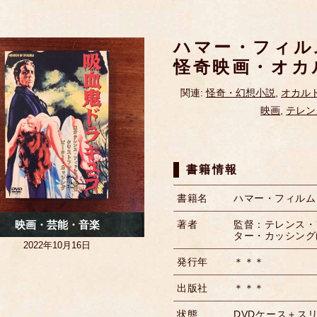
ハマー・フィル
怪奇映画・オカ
関連:
怪奇・幻想小説
,
オカル
映画
,
テレン
書籍情報
書籍名
ハマー・フィルム
映画・芸能・音楽
著者
監督：テレンス・フ
ター・カッシング
2022年10月16日
発行年
＊＊＊
出版社
＊＊＊
状態
DVDケース＋ス