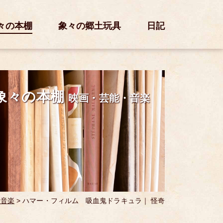
々の本棚
象々の郷土玩具
日記
象々の本棚
映画・芸能・音楽
・音楽
>
ハマー・フィルム 吸血鬼ドラキュラ｜ 怪奇