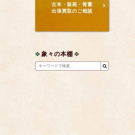
古本・版画・骨董
出張買取のご相談
象々の本棚