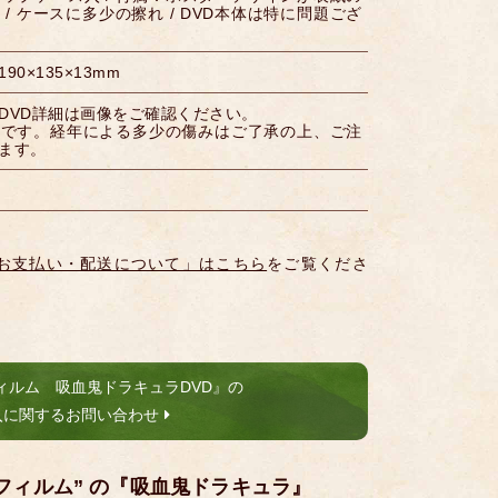
/ ケースに多少の擦れ / DVD本体は特に問題ござ
0×135×13mm
DVD詳細は画像をご確認ください。
品です。経年による多少の傷みはご了承の上、ご注
ます。
お支払い・配送について」はこちら
をご覧くださ
ィルム 吸血鬼ドラキュラDVD』の
入に関するお問い合わせ
フィルム” の『吸血鬼ドラキュラ』