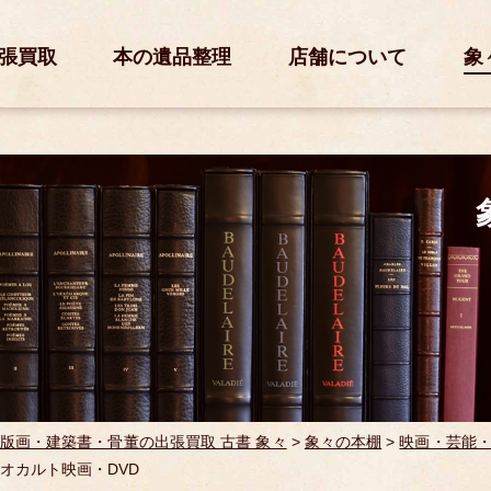
張買取
本の遺品整理
店舗について
象
版画・建築書・骨董の出張買取 古書 象々
>
象々の本棚
>
映画・芸能
オカルト映画・DVD