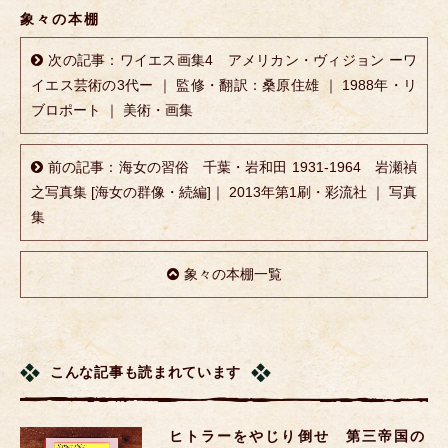
象々の本棚
次の記事：ワイエス画集4 アメリカン・ヴィジョン ーワ
イエス芸術の3代ー ｜ 監修・翻訳：桑原住雄 ｜ 1988年・リ
ブロポート ｜ 美術・画集
前の記事：海女の習俗 千葉・岩和田 1931-1964 岩瀬禎
之写真集 [海女の群像・続編]｜ 2013年第1刷・彩流社 ｜ 写真
集
象々の本棚一覧
こんな記事も読まれています
ヒトラーをやじり倒せ 第三帝国の