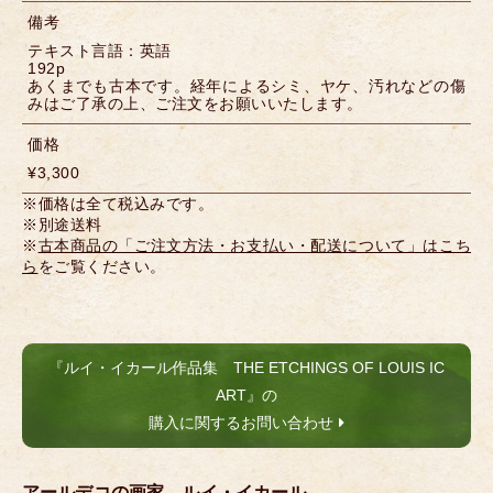
備考
テキスト言語：英語
192p
あくまでも古本です。経年によるシミ、ヤケ、汚れなどの傷
みはご了承の上、ご注文をお願いいたします。
価格
¥3,300
※価格は全て税込みです。
※別途送料
※
古本商品の「ご注文方法・お支払い・配送について」はこち
ら
をご覧ください。
『ルイ・イカール作品集 THE ETCHINGS OF LOUIS IC
ART』の
購入に関するお問い合わせ
アールデコの画家、ルイ・イカール