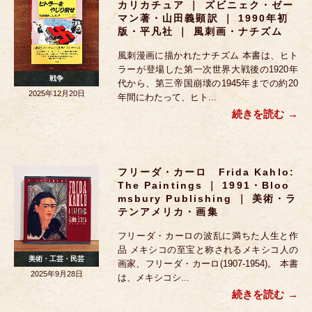
カリカチュア ｜ ズビニェク・ゼー
マン著・山田義顕訳 ｜ 1990年初
版・平凡社 ｜ 風刺画・ナチズム
風刺漫画に描かれたナチズム 本書は、ヒト
ラーが登場した第一次世界大戦後の1920年
戦争
代から、第三帝国崩壊の1945年までの約20
2025年12月20日
年間にわたって、ヒト...
続きを読む
フリーダ・カーロ Frida Kahlo:
The Paintings ｜ 1991・Bloo
Msbury Publishing ｜ 美術・ラ
テンアメリカ・画集
フリーダ・カーロの波乱に満ちた人生と作
品 メキシコの至宝と称されるメキシコ人の
美術・工芸・民芸
画家、フリーダ・カーロ(1907-1954)。 本書
2025年9月28日
は、メキシコシ...
続きを読む