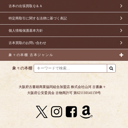
古本の出張買取Ｑ＆Ａ
特定商取引に関する法律に基づく表記
個人情報保護基本方針
古本買取のお問い合わせ
象々の本棚 古本ジャンル
象々の本棚
大阪府古書籍商業協同組合加盟店 株式会社山河 古書象々
大阪府公安委員会 古物商許可 第621110141159号