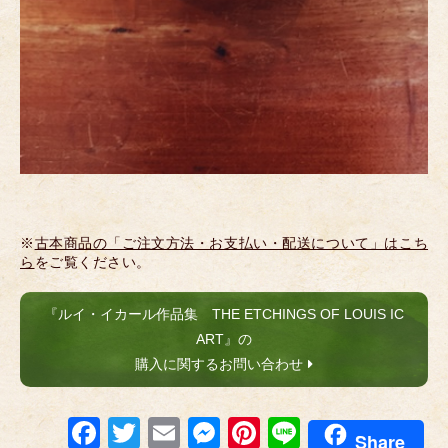
※
古本商品の「ご注文方法・お支払い・配送について」はこち
ら
をご覧ください。
『ルイ・イカール作品集 THE ETCHINGS OF LOUIS IC
ART』の
購入に関するお問い合わせ
F
T
E
M
Pi
Li
Share