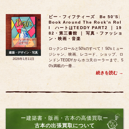
ビー・フィフティーズ Be 50’s:
Book Around The Rock’n Rol
L ハートはTEDDY PART2 ｜ 19
82・第三書館 ｜ 写真・ファッショ
ン・映画・音楽
ロックンロールと50'sのすべて！ 50'sミュー
建築・デザイン・写真
ジシャン、映画、レコード、ショップ、ロ
2026年1月11日
ンドンTEDDYからホコ天ローラーまで、5
0's満載の一冊...
続きを読む
ー建築書・版画・古本の高価買取ー
古本の出張買取について