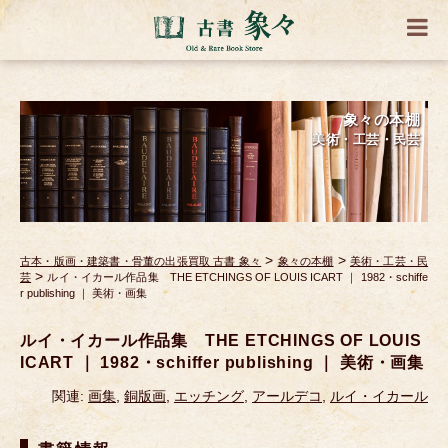
象々の本棚
美術・工芸・民芸
>
>
古本・版画・建築書・骨董の出張買取 古書 象々
象々の本棚
美術・工芸・民
>
芸
ルイ・イカール作品集 THE ETCHINGS OF LOUIS ICART ｜ 1982・schiffe
r publishing ｜ 美術・画集
ルイ・イカール作品集 THE ETCHINGS OF LOUIS
ICART ｜ 1982・schiffer publishing ｜ 美術・画集
関連:
画集
,
銅版画
,
エッチング
,
アールデコ
,
ルイ・イカール