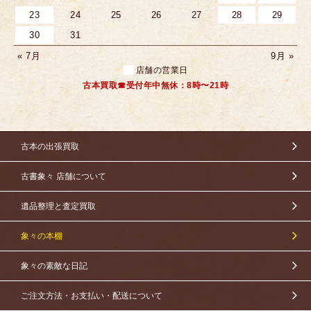
23
24
25
26
27
28
29
30
31
« 7月
9月 »
店舗の営業日
古本買取☎受付年中無休：8時〜21時
古本の出張買取
古書象々 店舗について
遺品整理と査定買取
象々の本棚
象々の素敵な日記
ご注文方法・お支払い・配送について