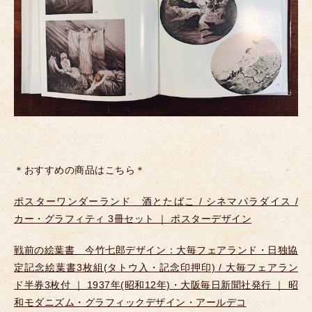
＊おすすめの商品はこちら＊
ポスターワンダーランド 酒とたばこ / シネマパラダイス /
カー・グラフィティ 3冊セット ｜ ポスターデザイン
戦前の絵葉書 今竹七郎デザイン：大毎フェアランド・日独協
定記念絵葉書3枚組(タトウ入・記念印押印) / 大毎フェアラン
ド半券3枚付 ｜ 1937年(昭和12年)・大阪毎日新聞社発行 ｜ 昭
和モダニズム・グラフィックデザイン・アールデコ