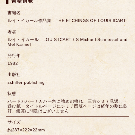
書籍情報
書籍名
ルイ・イカール作品集 THE ETCHINGS OF LOUIS ICART
著者
ルイ・イカール LOUIS ICART / S.Michael Schnessel and
Mel Karmel
発行年
1982
出版社
schiffer publishing
状態
ハードカバー / カバー角に強めの擦れ、三方シミ / 見返し・
遊び紙・タイトルページにシミ / 図版ページは経年の割に良
好、鑑賞に問題はございません
サイズ
約287×222×22mm