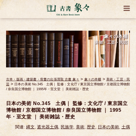
象々の本棚
美術・工芸・民芸
>
>
古本・版画・建築書・骨董の出張買取 古書 象々
象々の本棚
美術・工芸・民
>
芸
日本の美術 No.345 土偶｜ 監修：文化庁 / 東京国立博物館 / 京都国立博物館
/ 奈良国立博物館 ｜ 1995年・至文堂 ｜ 美術雑誌・歴史
日本の美術 No.345 土偶｜ 監修：文化庁 / 東京国立
博物館 / 京都国立博物館 / 奈良国立博物館 ｜ 1995
年・至文堂 ｜ 美術雑誌・歴史
関連:
縄文
,
遮光器土偶
,
民族学
,
美術
,
歴史
,
日本の美術
,
土偶