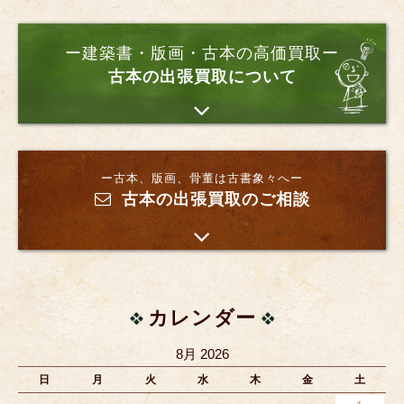
ー建築書・版画・古本の高価買取ー
古本の出張買取について
ー古本、版画、骨董は古書象々へー
古本の出張買取のご相談
カレンダー
8月 2026
日
月
火
水
木
金
土