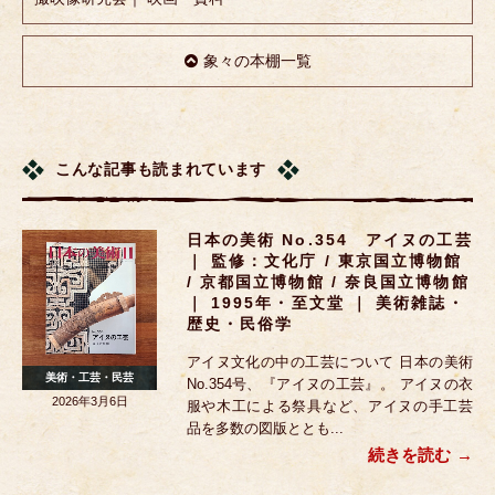
象々の本棚一覧
こんな記事も読まれています
日本の美術 No.354 アイヌの工芸
｜ 監修：文化庁 / 東京国立博物館
/ 京都国立博物館 / 奈良国立博物館
｜ 1995年・至文堂 ｜ 美術雑誌・
歴史・民俗学
アイヌ文化の中の工芸について 日本の美術
美術・工芸・民芸
No.354号、『アイヌの工芸』。 アイヌの衣
2026年3月6日
服や木工による祭具など、アイヌの手工芸
品を多数の図版ととも...
続きを読む