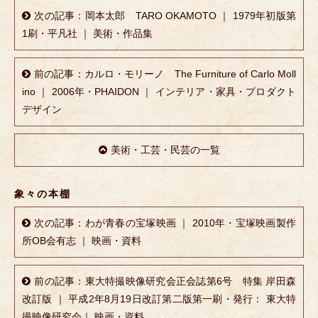
次の記事：岡本太郎 TARO OKAMOTO ｜ 1979年初版第
1刷・平凡社 ｜ 美術・作品集
前の記事：カルロ・モリーノ The Furniture of Carlo Moll
ino ｜ 2006年・PHAIDON ｜ インテリア・家具・プロダクト
デザイン
美術・工芸・民芸の一覧
象々の本棚
次の記事：わが青春の宝塚映画 ｜ 2010年・宝塚映画製作
所OB会有志 ｜ 映画・資料
前の記事：東大特撮映像研究会正会誌第6号 特集 岸田森
改訂版 ｜ 平成2年8月19日改訂第二版第一刷・発行： 東大特
撮映像研究会｜ 映画・資料