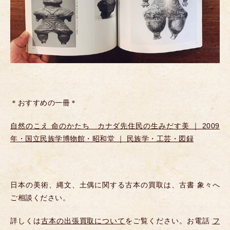
＊おすすめの一冊＊
自然のこえ 命のかたち カナダ先住民の生みだす美 ｜ 2009
年・国立民族学博物館・昭和堂 ｜ 民族学・工芸・図録
日本の美術、縄文、土偶に関する古本の買取は、古書 象々へ
ご相談ください。
詳しくは
古本の出張買取について
をご覧ください。お電話
フ