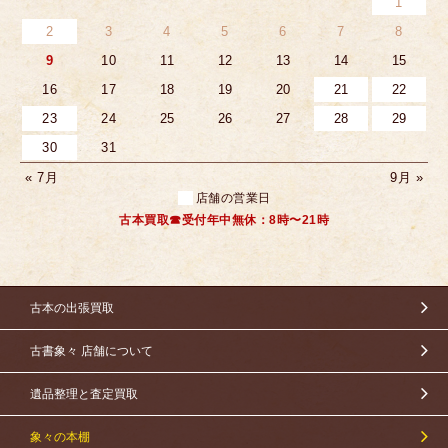
1
2
3
4
5
6
7
8
9
10
11
12
13
14
15
16
17
18
19
20
21
22
23
24
25
26
27
28
29
30
31
« 7月
9月 »
店舗の営業日
古本買取☎受付年中無休：8時〜21時
古本の出張買取
古書象々 店舗について
遺品整理と査定買取
象々の本棚