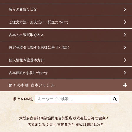
象々の素敵な日記
ご注文方法・お支払い・配送について
古本の出張買取Ｑ＆Ａ
特定商取引に関する法律に基づく表記
個人情報保護基本方針
古本買取のお問い合わせ
象々の本棚 古本ジャンル
象々の本棚
大阪府古書籍商業協同組合加盟店 株式会社山河 古書象々
大阪府公安委員会 古物商許可 第621110141159号