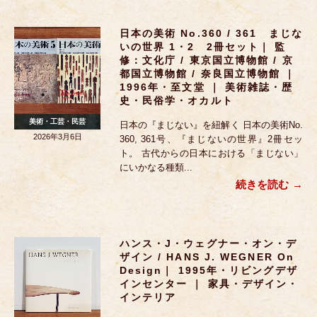
日本の美術 No.360 / 361 まじな
いの世界 1・2 2冊セット｜ 監
修：文化庁 / 東京国立博物館 / 京
都国立博物館 / 奈良国立博物館 ｜
1996年・至文堂 ｜ 美術雑誌・歴
史・民俗学・オカルト
美術・工芸・民芸
日本の『まじない』を紐解く 日本の美術No.
2026年3月6日
360, 361号、『まじないの世界』2冊セッ
ト。 古代からの日本における「まじない」
にいかなる種類...
続きを読む
ハンス・J・ウェグナー・オン・デ
ザイン / HANS J. WEGNER On
Design｜ 1995年・リビングデザ
インセンター ｜ 家具・デザイン・
インテリア