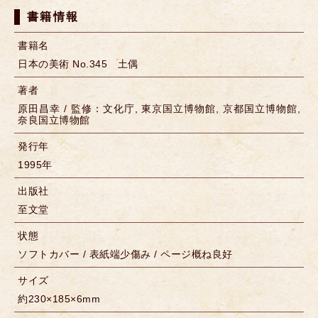
書籍情報
書籍名
日本の美術 No.345 土偶
著者
原田昌幸 / 監修：文化庁, 東京国立博物館, 京都国立博物館,
奈良国立博物館
発行年
1995年
出版社
至文堂
状態
ソフトカバー / 表紙端少傷み / ページ概ね良好
サイズ
約230×185×6mm