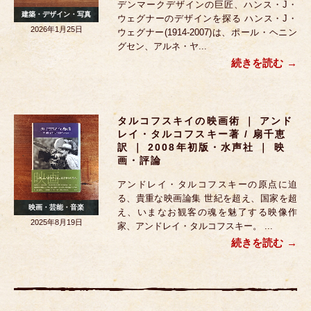
デンマークデザインの巨匠、ハンス・J・
建築・デザイン・写真
ウェグナーのデザインを探る ハンス・J・
2026年1月25日
ウェグナー(1914-2007)は、ポール・ヘニン
グセン、アルネ・ヤ...
続きを読む
タルコフスキイの映画術 ｜ アンド
レイ・タルコフスキー著 / 扇千恵
訳 ｜ 2008年初版・水声社 ｜ 映
画・評論
アンドレイ・タルコフスキーの原点に迫
る、貴重な映画論集 世紀を超え、国家を超
映画・芸能・音楽
え、いまなお観客の魂を魅了する映像作
2025年8月19日
家、アンドレイ・タルコフスキー。 ...
続きを読む