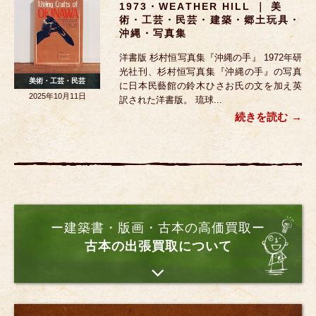
1973・WEATHER HILL ｜ 美
術・工芸・民芸・建築・郷土玩具・
沖縄・写真集
洋書版 杉村恒写真集『沖縄の手』 1972年研
光社刊、杉村恒写真集『沖縄の手』の写真
美術・工芸・民芸
に日本民藝館の鈴木ひさお氏の文を加え英
2025年10月11日
訳された洋書版。 琉球...
続きを読む
ー建築書・版画・古本の高価買取ー
古本の出張買取について