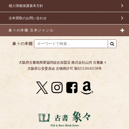
個人情報保護基本方針
古本買取のお問い合わせ
象々の本棚 古本ジャンル
象々の本棚
大阪府古書籍商業協同組合加盟店 株式会社山河 古書象々
大阪府公安委員会 古物商許可 第621110141159号