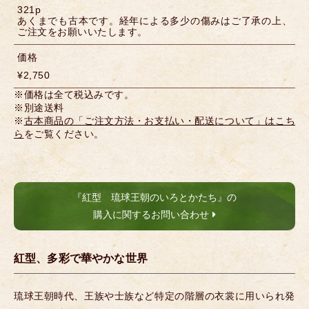
321p
あくまでも古本です。経年による多少の傷みはご了承の上、
ご注文をお願いいたします。
価格
¥2,750
※価格は全て税込みです。
※別途送料
※
古本商品の「ご注文方法・お支払い・配送について」はこち
ら
をご覧ください。
『紅型 琉球王朝のいろとかたち』の
購入に関するお問い合わせ
紅型、多彩で華やかな世界
琉球王朝時代、王族や士族など特定の階層の衣裳に用いられ発