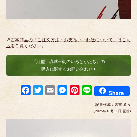
※
古本商品の「ご注文方法・お支払い・配送について」はこち
ら
をご覧ください。
『紅型 琉球王朝のいろとかたち』の
購入に関するお問い合わせ
F
T
E
M
Pi
Li
Share
a
wi
m
e
nt
n
記事作成：
古書 象々
c
tt
ail
ss
er
e
(2025年10月11日 更新)
e
er
e
e
b
n
st