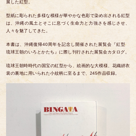
展した紅型。
型紙に彫られた多様な模様が華やかな色彩で染め出される紅型
は、沖縄の風土とそこに息づく生命力と力強さを感じさせ、
人々を魅了してきた。
本書は、沖縄復帰40周年を記念し開催された展覧会『紅型
琉球王朝のいろとかたち』に際し刊行された展覧会カタログ。
琉球王朝時時代の国宝の紅型から、絵画的な大模様、花織絣衣
裳の裏地に用いられた小紋柄に至るまで、245作品収録。