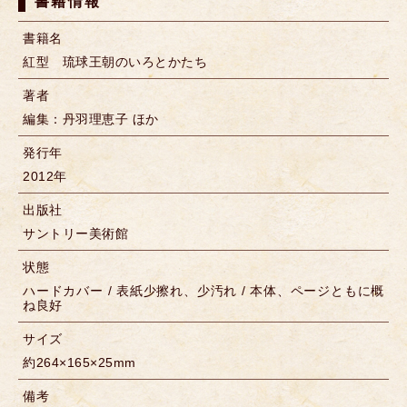
書籍情報
書籍名
紅型 琉球王朝のいろとかたち
著者
編集：丹羽理恵子 ほか
発行年
2012年
出版社
サントリー美術館
状態
ハードカバー / 表紙少擦れ、少汚れ / 本体、ページともに概
ね良好
サイズ
約264×165×25mm
備考