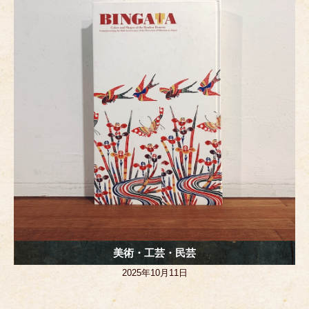
o
g
o
er
k
美術・工芸・民芸
2025年10月11日