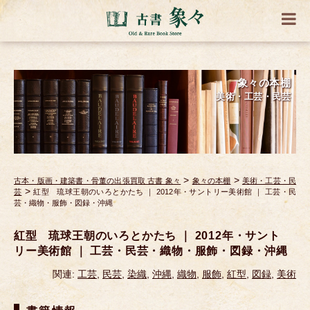
象々の本棚
美術・工芸・民芸
>
>
古本・版画・建築書・骨董の出張買取 古書 象々
象々の本棚
美術・工芸・民
>
芸
紅型 琉球王朝のいろとかたち ｜ 2012年・サントリー美術館 ｜ 工芸・民
芸・織物・服飾・図録・沖縄
紅型 琉球王朝のいろとかたち ｜ 2012年・サント
リー美術館 ｜ 工芸・民芸・織物・服飾・図録・沖縄
関連:
工芸
,
民芸
,
染織
,
沖縄
,
織物
,
服飾
,
紅型
,
図録
,
美術