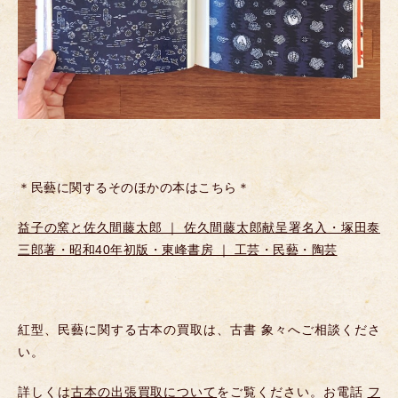
＊民藝に関するそのほかの本はこちら＊
益子の窯と佐久間藤太郎 ｜ 佐久間藤太郎献呈署名入・塚田泰
三郎著・昭和40年初版・東峰書房 ｜ 工芸・民藝・陶芸
紅型、民藝に関する古本の買取は、古書 象々へご相談くださ
い。
詳しくは
古本の出張買取について
をご覧ください。お電話
フ