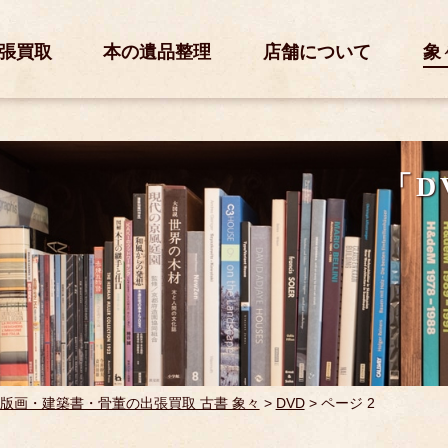
張買取
本の遺品整理
店舗について
象
「D
版画・建築書・骨董の出張買取 古書 象々
>
DVD
>
ページ 2