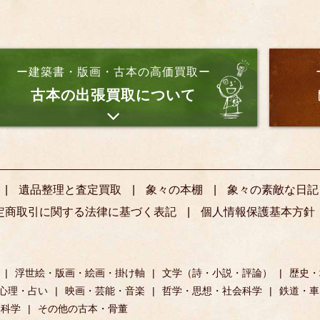
ー建築書・版画・古本の高価買取ー
古本の出張買取について
遺品整理と査定買取
象々の本棚
象々の素敵な日記
定商取引に関する法律に基づく表記
個人情報保護基本方針
浮世絵・版画・絵画・掛け軸
文学（詩・小説・評論）
歴史・
心理・占い
映画・芸能・音楽
哲学・思想・社会科学
鉄道・車
然科学
その他の古本・骨董