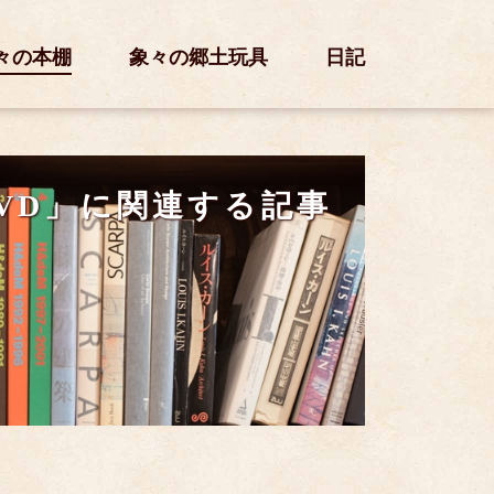
々の本棚
象々の郷土玩具
日記
VD」に関連する記事