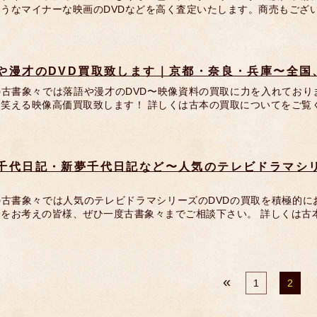
ようなマイナーな映画のDVDなどを高く査定いたします。商売もござ
や漫才のDVD買取致します｜京都・奈良・兵庫〜全国
の古書象々では落語や漫才のDVD〜映像資料の買取に力を入れており
笑える映像高価買取致します！ 詳しくは古本の買取についてをご覧く
千代日記・新夢千代日記など〜人気のテレビドラマシリ
の古書象々では人気のテレビドラマシリーズのDVDの買取を積極的に
分をお考えの皆様、ぜひ一度古書象々までご相談下さい。 詳しくは古
«
1
2