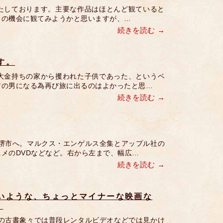
いたしております。主要な作品はほとんど観ていると
この機会に観てみようかと思いますが、…
続きを読む
す。
大金持ちの家から攫われた子供であった、というベ
前の男になる為再び旅に出るのはよかったと思…
続きを読む
堺市へ。マルクス・エンゲルス全集とアップル社の
メのDVDなどなど。右から左まで、幅広…
続きを読む
いような、ちょっとマイナーな映画な
。
の古書象々では普段レンタルビデオなどでは見かけ