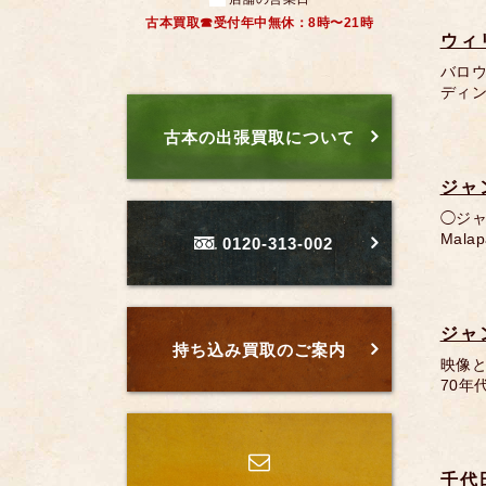
古本買取☎受付年中無休：8時〜21時
ウィ
バロ
ディン
古本の出張買取について
ジャ
◯ジ
Malap
0120-313-002
ジャ
持ち込み買取のご案内
映像
70年
千代