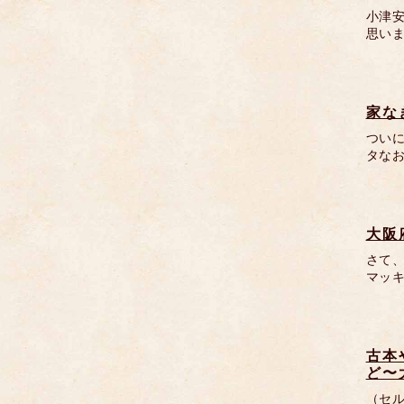
小津安
思い
家な
つい
タな
大阪
さて
マッ
古本
ど〜
（セ