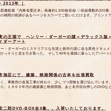
・2013年 ｜
図書館蔵『内務省委託本』画像約1,500枚収録 ◇収録冊数約320冊
』の検閲の痕跡があるページをカラーでご覧いただけます。プリントア
実の王国で ヘンリー・ダーガーの謎＜デラックス版＞
イダーアート
リー・ダーガーのミステリアスな生涯と創作の謎に迫る異色ドキュメン
ひっそりと息を引き取った。 そして40年を孤独に暮らしたアパー
市旭区にて、建築、映画関係の古本を出張買取
やく、事務所の改装工事が終わり、少しづつ荷物を運び込んでいます。
取り。１９６０年代の建築書と映画関係、あと名作目白押しのDVDな
安二郎DVD-BOX全4集。。入荷いたしております。