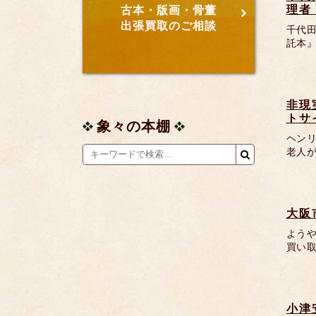
理者
古本・版画・骨董
出張買取のご相談
千代田
託本
非現
トサ
象々の本棚
ヘン
老人が
大阪
よう
買い
小津