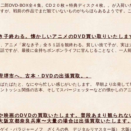
二郎DVD-BOX全４集。CD２０枚＋特典ディスク４枚。。が入荷
ますが、戦前の作品でまだ観ていないものがちらほらあるようです。
き子終わる。懐かしいアニメのDVD買い取りいたしま
に、アニメ「家なき子」全５１話を観終わる。貧しい捨て子が、実は
お話ですが、最後に金持ちボンボンライフに甘んじることなく、一人
府堺市へ、古本・DVDの出張買取。。
、ばたばたと、なにやら忙しい感じがいたします。 早朝より出発して
キントッシュ関係の古本、そしてスパージェッターなどの懐かしのアニ
や映画のDVDの買取いたします。普段あまり観られな
大阪京都奈良兵庫〜大量の場合は出張買取いたします
ルゲイ・パラジャーノフ ざくろの色 デジタルリマスター版） 大阪