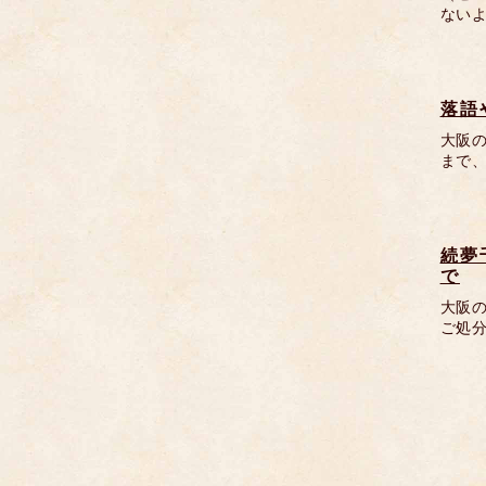
ない
落語
大阪
まで、
続夢
で
大阪
ご処