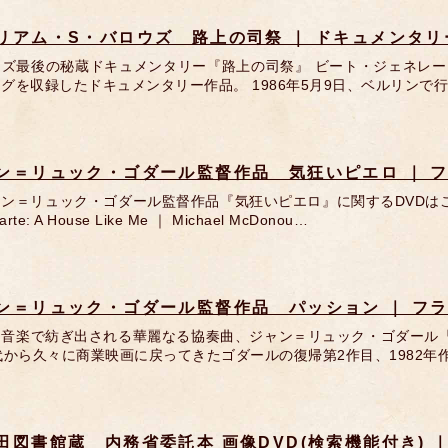
リアム・S・バロウズ 路上の司祭 ｜ ドキュメンタリ
ウズ最後の秘蔵ドキュメンタリー『路上の司祭』 ビート・ジェネレー
グを収録したドキュメンタリー作品。 1986年5月9日、ベルリン
ン＝リュック・ゴダール監督作品 気狂いピエロ ｜ フ
ャン＝リュック・ゴダール監督作品『気狂いピエロ』に関するDVDは
arte: A House Like Me ｜ Michael McDonou…
ン＝リュック・ゴダール監督作品 パッション ｜ フラ
と音楽で紡ぎ出される華麗なる協奏曲、ジャン＝リュック・ゴダール『
代から久々に商業映画に戻ってきたゴダールの復帰第2作目、1982年
田図書館蔵 内務省委託本 画像DVD(検索機能付き)