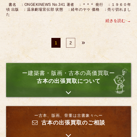
書名 ：ONGEKINEWS No.341 著者 ：＊＊＊ 発行 ：１９６０年
頃 出版 ：温泉劇場宣伝部 状態 ：経年のヤケ 価格 ：売り切れまし
た
続きを読む
»
1
2
ー建築書・版画・古本の高価買取ー
古本の出張買取について
ー古本、版画、骨董は古書象々へー
古本の出張買取のご相談