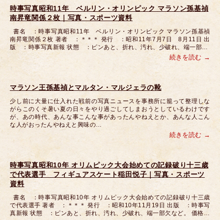
時事写真昭和11年 ベルリン・オリンピック マラソン孫基禎
南昇竜関係２枚｜写真・スポーツ資料
書名 ：時事写真昭和11年 ベルリン・オリンピック マラソン孫基禎
南昇竜関係２枚 著者 ：＊＊＊ 発行 ：昭和11年7月7日 8月11日 出
版 ：時事写真新報 状態 ：ピンあと、折れ、汚れ、少破れ、端一部…
続きを読む
マラソン王孫基禎とマルタン・マルジェラの靴
少し前に大量に仕入れた戦前の写真ニュースを事務所に籠って整理しな
がらこのくそ暑い夏の日々をやり過ごしてしまおうとしているわけです
が、あの時代、あんな事こんな事があったんやねえとか、あんな人こん
な人がおったんやねえと興味の…
続きを読む
時事写真昭和10年 オリムピック大会始めての記録破り十三歳
で代表選手 フィギュアスケート稲田悦子｜写真・スポーツ
資料
書名 ：時事写真昭和10年 オリムピック大会始めての記録破り十三歳
で代表選手 著者 ：＊＊＊ 発行 ：昭和10年11月19日 出版 ：時事写
真新報 状態 ：ピンあと、折れ、汚れ、少破れ、端一部欠など。 価格…