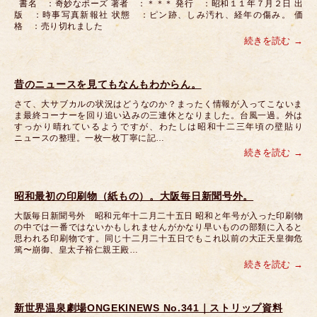
書名 ：奇妙なポーズ 著者 ：＊＊＊ 発行 ：昭和１１年７月２日 出
版 ：時事写真新報社 状態 ：ピン跡、しみ汚れ、経年の傷み。 価
格 ：売り切れました
続きを読む
昔のニュースを見てもなんもわからん。
さて、大サブカルの状況はどうなのか？まったく情報が入ってこないま
ま最終コーナーを回り追い込みの三連休となりました。台風一過。外は
すっかり晴れているようですが、わたしは昭和十二三年頃の壁貼り
ニュースの整理。一枚一枚丁寧に記…
続きを読む
昭和最初の印刷物（紙もの）。大阪毎日新聞号外。
大阪毎日新聞号外 昭和元年十二月二十五日 昭和と年号が入った印刷物
の中では一番ではないかもしれませんがかなり早いものの部類に入ると
思われる印刷物です。同じ十二月二十五日でもこれ以前の大正天皇御危
篤〜崩御、皇太子裕仁親王殿…
続きを読む
新世界温泉劇場ONGEKINEWS No.341｜ストリップ資料