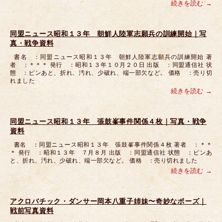
続きを読む
同盟ニュース昭和１３年 朝鮮人陸軍志願兵の訓練開始｜写
真・戦争資料
書名 ：同盟ニュース昭和１３年 朝鮮人陸軍志願兵の訓練開始 著
者 ：＊＊＊ 発行 ：昭和１３年１０月２０日 出版 ：同盟通信社 状
態 ：ピンあと、折れ、汚れ、少破れ、端一部欠など。 価格 ：売り切
れました
続きを読む
同盟ニュース昭和１３年 張鼓峯事件関係４枚｜写真・戦争
資料
書名 ：同盟ニュース昭和１３年 張鼓峯事件関係４枚 著者 ：＊＊
＊ 発行 ：昭和１３年 ７月８月 出版 ：同盟通信社 状態 ：ピンあ
と、折れ、汚れ、少破れ、端一部欠など。 価格 ：売り切れました
続きを読む
アクロバチック・ダンサー岡本八重子姉妹〜奇妙なポーズ｜
戦前写真資料