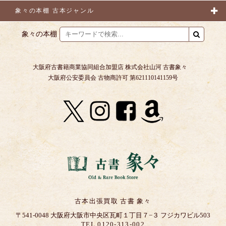
象々の本棚 古本ジャンル
象々の本棚
大阪府古書籍商業協同組合加盟店 株式会社山河 古書象々
大阪府公安委員会 古物商許可 第621110141159号
古本出張買取 古書 象々
〒541-0048 大阪府大阪市中央区瓦町１丁目７−３ フジカワビル503
TEL 0120-313-002