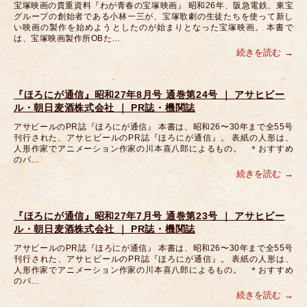
宝塚映画の貴重資料『わが青春の宝塚映画』 昭和26年、阪急電鉄、東宝
グループの創始者である小林一三が、宝塚歌劇の生徒たちを使って新し
い映画の製作を始めようとしたのが始まりとなった宝塚映画。 本書で
は、宝塚映画製作所OBた…
続きを読む
『ほろにが通信』昭和27年8月号 通巻第24号 ｜ アサヒビー
ル・朝日麦酒株式会社 ｜ PR誌・機関誌
アサビールのPR誌『ほろにが通信』 本書は、昭和26〜30年まで全55号
刊行された、アサヒビールのPR誌『ほろにが通信』。 表紙の人形は、
人形作家でアニメーション作家の川本喜八郎によるもの。 ＊おすすめ
のパ…
続きを読む
『ほろにが通信』昭和27年7月号 通巻第23号 ｜ アサヒビー
ル・朝日麦酒株式会社 ｜ PR誌・機関誌
アサビールのPR誌『ほろにが通信』 本書は、昭和26〜30年まで全55号
刊行された、アサヒビールのPR誌『ほろにが通信』。 表紙の人形は、
人形作家でアニメーション作家の川本喜八郎によるもの。 ＊おすすめ
のパ…
続きを読む