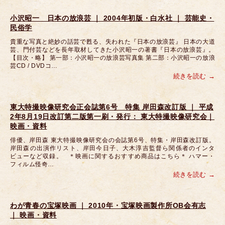
小沢昭一 日本の放浪芸 ｜ 2004年初版・白水社 ｜ 芸能史・
民俗学
貴重な写真と絶妙の話芸で甦る、失われた『日本の放浪芸』 日本の大道
芸、門付芸などを長年取材してきた小沢昭一の著書『日本の放浪芸』。
【目次・略】 第一部：小沢昭一の放浪芸写真集 第二部：小沢昭一の放浪
芸CD / DVDコ…
続きを読む
東大特撮映像研究会正会誌第6号 特集 岸田森改訂版 ｜ 平成
2年8月19日改訂第二版第一刷・発行： 東大特撮映像研究会｜
映画・資料
俳優、岸田森 東大特撮映像研究会の会誌第6号、特集・岸田森改訂版。
岸田森の出演作リスト、岸田今日子、大木淳吉監督ら関係者のインタ
ビューなど収録。 ＊映画に関するおすすめ商品はこちら＊ ハマー・
フィルム怪奇…
続きを読む
わが青春の宝塚映画 ｜ 2010年・宝塚映画製作所OB会有志
｜ 映画・資料