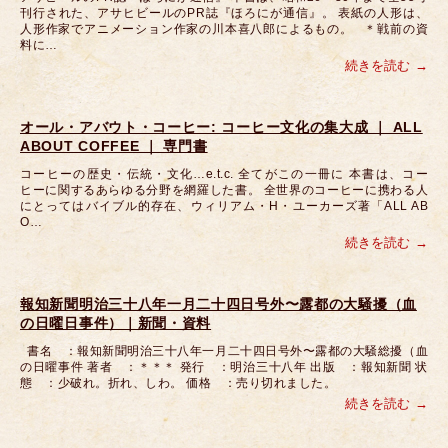
刊行された、アサヒビールのPR誌『ほろにが通信』。 表紙の人形は、
人形作家でアニメーション作家の川本喜八郎によるもの。 ＊戦前の資
料に…
続きを読む
オール・アバウト・コーヒー: コーヒー文化の集大成 ｜ ALL
ABOUT COFFEE ｜ 専門書
コーヒーの歴史・伝統・文化…e.t.c. 全てがこの一冊に 本書は、コー
ヒーに関するあらゆる分野を網羅した書。 全世界のコーヒーに携わる人
にとってはバイブル的存在、ウィリアム・H・ユーカーズ著「ALL AB
O…
続きを読む
報知新聞明治三十八年一月二十四日号外〜露都の大騒擾（血
の日曜日事件）｜新聞・資料
書名 ：報知新聞明治三十八年一月二十四日号外〜露都の大騒総擾（血
の日曜事件 著者 ：＊＊＊ 発行 ：明治三十八年 出版 ：報知新聞 状
態 ：少破れ。折れ、しわ。 価格 ：売り切れました。
続きを読む