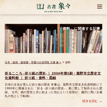
「資料」に関連する記事
>
古本・版画・建築書・骨董の出張買取 古書 象々
資料
折るこころ -折り紙の歴史-｜ 2004年第3刷・龍野市立歴史文
化資料館 ｜ 折り紙・資料・図録
日本の文化が育んだ折り紙の歴史 本書は、龍野市立歴史文化資料館にて
1999年に開催された「折る -折り紙の歴史-」展に際して制作された図
録。 古代、紙の歴史と共に始まった包むという役割が、儀式に用いる儀
礼の包として帖紙(…
続きを読む