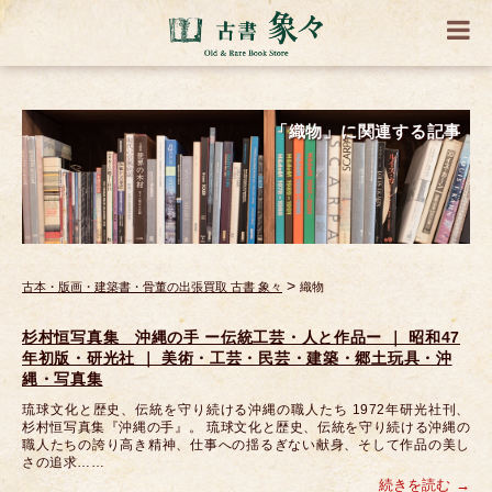
「織物」に関連する記事
>
古本・版画・建築書・骨董の出張買取 古書 象々
織物
杉村恒写真集 沖縄の手 ー伝統工芸・人と作品ー ｜ 昭和47
年初版・研光社 ｜ 美術・工芸・民芸・建築・郷土玩具・沖
縄・写真集
琉球文化と歴史、伝統を守り続ける沖縄の職人たち 1972年研光社刊、
杉村恒写真集『沖縄の手』。 琉球文化と歴史、伝統を守り続ける沖縄の
職人たちの誇り高き精神、仕事への揺るぎない献身、そして作品の美し
さの追求……
続きを読む