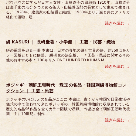
バウハウスに学んだ日本人女性・山脇道子の回顧録 1910年、山脇道子
は裏千家の老分をつとめる茶人・山脇善五郎の長女として東京で生まれ
る。 1928年、建築家の山脇巌と結婚。 1930年より、巌と共にアメリカ
経由で渡独、建…
続きを読む
絣 KASURI ｜ 長崎巌著・小学館 ｜ 工芸・民芸・織物
絣の系譜を辿る一冊 本書は、日本の各地の絣と世界の絣、約350点をカ
ラー図版とともに解説。 絣研究の決定版。 ＊工芸・民芸に関するその
他のおすすめ本＊ 100キリム ONE HUNDRED KILIMS M…
続きを読む
ポジャギ 朝鮮王朝時代 珠玉の名品・韓国刺繍博物館コレ
クション ｜ 工芸・民芸
ポジャギのいにしえの名品がここに 本書は、古くから韓国で日常生活や
儀式の中で使われて来たポジャギの、韓国刺繍博物館に収蔵されている
歴史的名品96作品を全てカラー図版で収録。 作品は全て朝鮮王朝時代後
期、主に19世紀に制作…
続きを読む