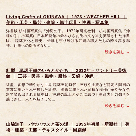
Living Crafts of OKINAWA ｜ 1973・WEATHER HILL ｜
美術・工芸・民芸・建築・郷土玩具・沖縄・写真集
洋書版 杉村恒写真集『沖縄の手』 1972年研光社刊、杉村恒写真集『沖
縄の手』の写真に日本民藝館の鈴木ひさお氏の文を加え英訳された洋書
版。 琉球文化と歴史、伝統を守り続ける沖縄の職人たちの誇り高き精
神、仕事への揺るぎない…
続きを読む
紅型 琉球王朝のいろとかたち ｜ 2012年・サントリー美術
館 ｜ 工芸・民芸・織物・服飾・図録・沖縄
紅型、多彩で華やかな世界 琉球王朝時代、王族や士族など特定の階層の
衣裳に用いられ発展した紅型。 型紙に彫られた多様な模様が華やかな色
彩で染め出される紅型は、沖縄の風土とそこに息づく生命力と力強さを
感じさせ、人々を魅了して…
続きを読む
山脇道子 バウハウスと茶の湯 ｜ 1995年初版・新潮社 ｜ 美
術・建築・工芸・テキスタイル・回顧録