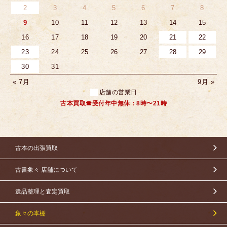
2
3
4
5
6
7
8
9
10
11
12
13
14
15
16
17
18
19
20
21
22
23
24
25
26
27
28
29
30
31
« 7月
9月 »
店舗の営業日
古本買取☎受付年中無休：8時〜21時
古本の出張買取
古書象々 店舗について
遺品整理と査定買取
象々の本棚