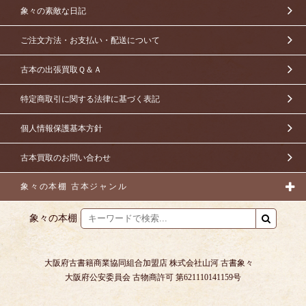
象々の素敵な日記
ご注文方法・お支払い・配送について
古本の出張買取Ｑ＆Ａ
特定商取引に関する法律に基づく表記
個人情報保護基本方針
古本買取のお問い合わせ
象々の本棚 古本ジャンル
象々の本棚
大阪府古書籍商業協同組合加盟店 株式会社山河 古書象々
大阪府公安委員会 古物商許可 第621110141159号