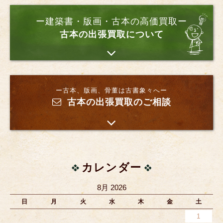
ー建築書・版画・古本の高価買取ー
古本の出張買取について
ー古本、版画、骨董は古書象々へー
古本の出張買取のご相談
カレンダー
8月 2026
日
月
火
水
木
金
土
1