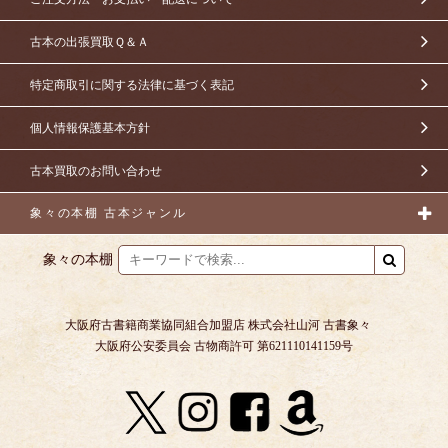
古本の出張買取Ｑ＆Ａ
特定商取引に関する法律に基づく表記
個人情報保護基本方針
古本買取のお問い合わせ
象々の本棚 古本ジャンル
象々の本棚
大阪府古書籍商業協同組合加盟店 株式会社山河 古書象々
大阪府公安委員会 古物商許可 第621110141159号