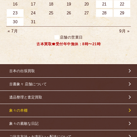
16
17
18
19
20
21
22
23
24
25
26
27
28
29
30
31
« 7月
9月 »
店舗の営業日
古本買取☎受付年中無休：8時〜21時
古本の出張買取
古書象々 店舗について
遺品整理と査定買取
象々の本棚
象々の素敵な日記
ご注文方法・お支払い・配送について