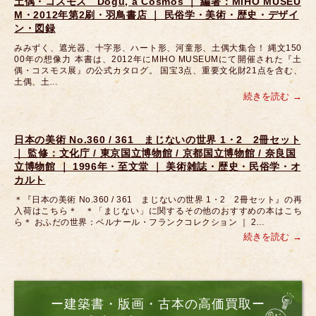
土偶・コスモス Dogu, a Cosmos ｜ 編著：MIHO MUSEU
M・2012年第2刷・羽鳥書店 ｜ 民俗学・美術・歴史・デザイ
ン・図録
みみずく、遮光器、十字形、ハート形、河童形、土偶大集合！ 縄文150
00年の想像力 本書は、2012年にMIHO MUSEUMにて開催された『土
偶・コスモス展』の公式カタログ。 国宝3点、重要文化財21点を含む、
土偶、土…
続きを読む
日本の美術 No.360 / 361 まじないの世界 1・2 2冊セット
｜ 監修：文化庁 / 東京国立博物館 / 京都国立博物館 / 奈良国
立博物館 ｜ 1996年・至文堂 ｜ 美術雑誌・歴史・民俗学・オ
カルト
＊『日本の美術 No.360 / 361 まじないの世界 1・2 2冊セット』の再
入荷はこちら＊ ＊「まじない」に関するその他のおすすめの本はこち
ら＊ おふだの世界：ベルナール・フランクコレクション ｜ 2…
続きを読む
ー建築書・版画・古本の高価買取ー