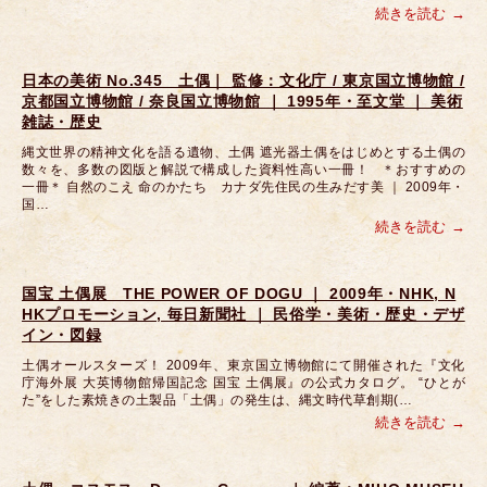
続きを読む
日本の美術 No.345 土偶｜ 監修：文化庁 / 東京国立博物館 /
京都国立博物館 / 奈良国立博物館 ｜ 1995年・至文堂 ｜ 美術
雑誌・歴史
縄文世界の精神文化を語る遺物、土偶 遮光器土偶をはじめとする土偶の
数々を、多数の図版と解説で構成した資料性高い一冊！ ＊おすすめの
一冊＊ 自然のこえ 命のかたち カナダ先住民の生みだす美 ｜ 2009年・
国…
続きを読む
国宝 土偶展 THE POWER OF DOGU ｜ 2009年・NHK, N
HKプロモーション, 毎日新聞社 ｜ 民俗学・美術・歴史・デザ
イン・図録
土偶オールスターズ！ 2009年、東京国立博物館にて開催された『文化
庁海外展 大英博物館帰国記念 国宝 土偶展』の公式カタログ。 “ひとが
た”をした素焼きの土製品「土偶」の発生は、縄文時代草創期(…
続きを読む