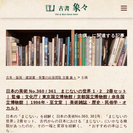
「土偶」に関連する記事
>
古本・版画・建築書・骨董の出張買取 古書 象々
土偶
日本の美術 No.360 / 361 まじないの世界 1・2 2冊セット
｜ 監修：文化庁 / 東京国立博物館 / 京都国立博物館 / 奈良国
立博物館 ｜ 1996年・至文堂 ｜ 美術雑誌・歴史・民俗学・オ
カルト
日本の『まじない』を紐解く 日本の美術No.360, 361号、『まじないの
世界』2冊セット。 古代からの日本における「まじない」にいかなる種
類があったのか、その一端と変容を紐解く。 ＊おすすめの本はこち
ら…