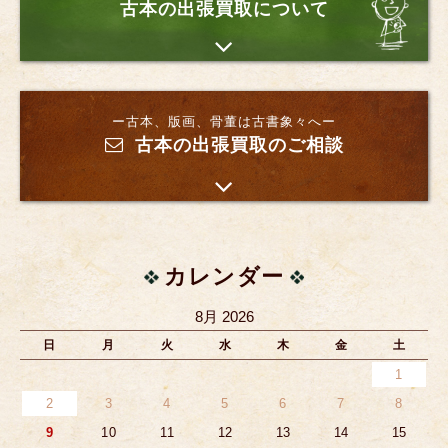
古本の出張買取について
ー古本、版画、骨董は古書象々へー
古本の出張買取のご相談
カレンダー
8月 2026
日
月
火
水
木
金
土
1
2
3
4
5
6
7
8
9
10
11
12
13
14
15