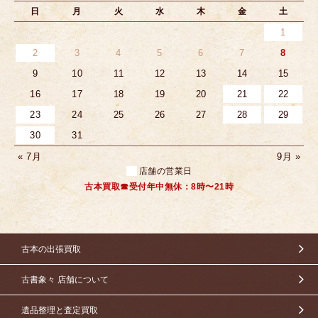
日
月
火
水
木
金
土
1
2
3
4
5
6
7
8
9
10
11
12
13
14
15
16
17
18
19
20
21
22
23
24
25
26
27
28
29
30
31
« 7月
9月 »
店舗の営業日
古本買取☎受付年中無休：8時〜21時
古本の出張買取
古書象々 店舗について
遺品整理と査定買取