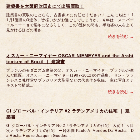
建築書を大阪府吹田市にて出張買取！
建築書の買取のことなら、古書象々にお任せください！ こんにちは！ 1
1月1週目の3連休、皆様いかがお過ごしでしょうか。 今年は、スーパー
エルニーニョで暖冬になるらしく、この3連休の間も、半袖姿の人をよく
見かけるほどの暑さ…
続きを読む
オスカー・ニーマイヤー OSCAR NIEMEYER and the Archi
tecture of Brazil ｜ 建築書
ブラジルのモダニズム建築の父、オスカー・ニーマイヤー ブラジルが生
んだ巨匠、オスカー・ニーマイヤー(1907-2012)の作品集。 サン・フラ
ンシスコ礼拝堂やブラジリア大聖堂などの代表作を収録。 主に写真とテ
キストで構成…
続きを読む
GI グローバル・インテリア #2 ラテンアメリカの住宅 ｜ 建
築書
GI グローバル・インテリア No.2「ラテンアメリカの住宅」入荷！ ＜目
次＞ ラテンアメリカの住宅 ー鈴木恂 Paulo A. Mendes Da Rocha D
a Rocha House Joaquim Guedes…