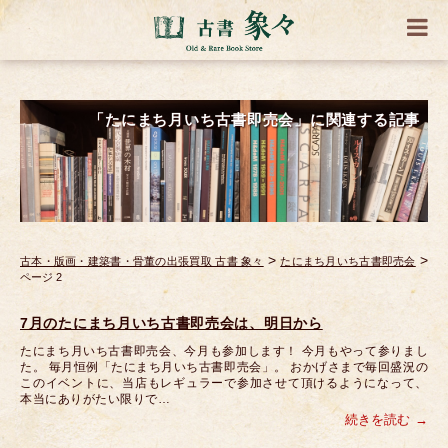
「たにまち月いち古書即売会」に関連する記事
>
>
古本・版画・建築書・骨董の出張買取 古書 象々
たにまち月いち古書即売会
ページ 2
7月のたにまち月いち古書即売会は、明日から
たにまち月いち古書即売会、今月も参加します！ 今月もやって参りまし
た。 毎月恒例「たにまち月いち古書即売会」。 おかげさまで毎回盛況の
このイベントに、当店もレギュラーで参加させて頂けるようになって、
本当にありがたい限りで…
続きを読む