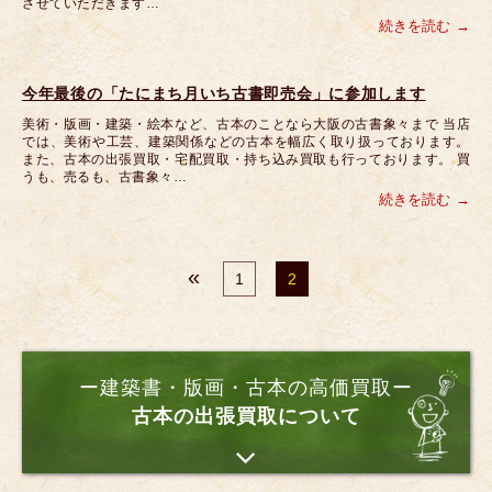
させていただきます…
続きを読む
今年最後の「たにまち月いち古書即売会」に参加します
美術・版画・建築・絵本など、古本のことなら大阪の古書象々まで 当店
では、美術や工芸、建築関係などの古本を幅広く取り扱っております。
また、古本の出張買取・宅配買取・持ち込み買取も行っております。 買
うも、売るも、古書象々…
続きを読む
«
1
2
ー建築書・版画・古本の高価買取ー
古本の出張買取について