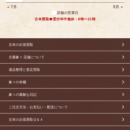
« 7月
9月 »
店舗の営業日
古本買取☎受付年中無休：8時〜21時
古本の出張買取
古書象々 店舗について
遺品整理と査定買取
象々の本棚
象々の素敵な日記
ご注文方法・お支払い・配送について
古本の出張買取Ｑ＆Ａ