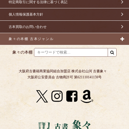
特定商取引に関する法律に基づく表記
個人情報保護基本方針
古本買取のお問い合わせ
象々の本棚 古本ジャンル
象々の本棚
大阪府古書籍商業協同組合加盟店 株式会社山河 古書象々
大阪府公安委員会 古物商許可 第621110141159号