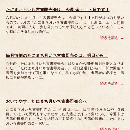
たにまち月いち古書即売会は、今週 金・土・日です！
六月のたにまち月いち古書即売会は、今週です！ 1ヶ月が経つのも早い
もので、6月の「たにまち月いち古書即売会」は、今週 金・土・日開催
です。 梅雨に入り、少し外に出るのが億劫だな〜と思っている方、こん
な時にこそ掘り出し物が…
続きを読む
毎月恒例のたにまち月いち古書即売会は、明日から！
五月の「たにまち月いち古書即売会」は明日から開催 毎月恒例となりま
した、「たにまち月いち古書即売会」。 明日金曜日から３日間の開催！
当店も参加させて頂く事になって、早くも約1年。 出店者の皆様と、当
店にも福が来るように…
続きを読む
おいでやす、たにまち月いち古書即売会へ
たにまち月いち古書即売会は、今週 金・土・日開催 今月もはや、3週
目。 いまいち天気もすぐれなかった先週とは打って変わって、今週末は
天気の模様です！ そんな絶好の古本屋巡りのお天気の週末に、たにまち
月いち古書即売会へおい…
続きを読む