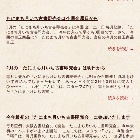
たにまち月いち古書即売会は今週金曜日から
3月の「たにまち月いち古書即売会」は今週 金・土・日 毎月恒例、「た
にまち月いち古書即売会」。 今年に入って早くも3回目です。 さて、今
回の目玉商品は？ たにまち月いち古書即売会、当店の今月の目玉商品
目玉…
続きを読む
2月の「たにまち月いち古書即売会」は明日から
毎月大盛況の「たにまち月いち古書即売会」は明日から開催！ 風邪をひ
いて寝込んでしまったせいで、あっと言う間に2月も3週目に突入！
ひゃ〜っ、、（汗） こんにちは、スタッフZです。 毎月恒例となりまし
た「たにまち月いち古書…
続きを読む
今年最初の「たにまち月いち古書即売会」に参加いたします
毎月恒例、大阪古書組合にて開催「たにまち月いち古書即売会」 今年最
初のイベントがいよいよ開催！ こんにちは、スタッフZです。 今週 金〜
日曜日は、毎月恒例の「たにまち月いち古書即売会」です。 当店も参加