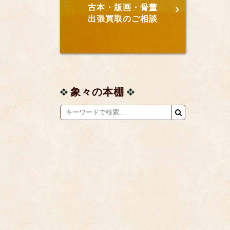
古本・版画・骨董
出張買取のご相談
象々の本棚