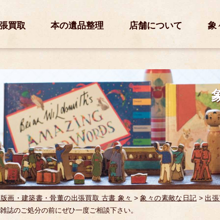
張買取
本の遺品整理
店舗について
象
版画・建築書・骨董の出張買取 古書 象々
>
象々の素敵な日記
>
出張
雑誌のご処分の前にぜひ一度ご相談下さい。