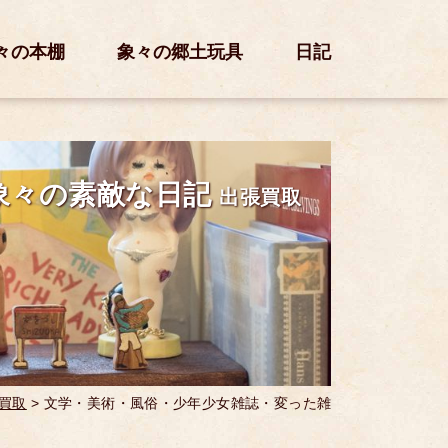
々の本棚
象々の郷土玩具
日記
象々の素敵な日記
出張買取
買取
>
文学・美術・風俗・少年少女雑誌・変った雑