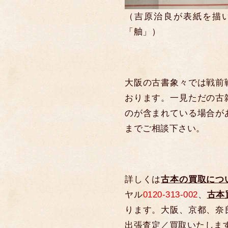
（吉原治良が表紙を描
「舳」）
大阪の古書象々では戦前
おります。一見ただの古
のが含まれている場合が
までご相談下さい。
詳しくは
古本の買取につ
ヤル
0120-313-002
、
古本
ります。大阪、京都、奈
出張査定／買取いたしま