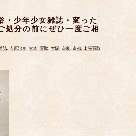
俗・少年少女雑誌・変った
ご処分の前にぜひ一度ご相
雑誌
,
吉原治良
,
古本
,
買取
,
大阪
,
奈良
,
京都
,
出張買取