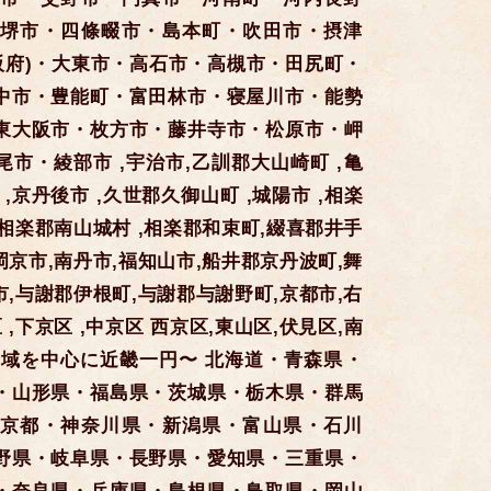
堺市・四條畷市・島本町・吹田市・摂津
阪府)・大東市・高石市・高槻市・田尻町・
中市・豊能町・富田林市・寝屋川市・能勢
東大阪市・枚方市・藤井寺市・松原市・岬
市・綾部市 ,宇治市,乙訓郡大山崎町 ,亀
 ,京丹後市 ,久世郡久御山町 ,城陽市 ,相楽
,相楽郡南山城村 ,相楽郡和束町,綴喜郡井手
岡京市,南丹市,福知山市,船井郡京丹波町,舞
市,与謝郡伊根町,与謝郡与謝野町,京都市,右
区 ,下京区 ,中京区 西京区,東山区,伏見区,南
全域を中心に近畿一円〜 北海道・青森県・
・山形県・福島県・茨城県・栃木県・群馬
京都・神奈川県・新潟県・富山県・石川
野県・岐阜県・長野県・愛知県・三重県・