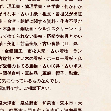
ず、理工書・物理学書・科学書・何かわか
そうな本・古い手紙・祖父・曾祖父が出征
州・台湾・朝鮮に関する資料・作者不明だ
・木版画・銅版画・シルクスクリーン・リ
って捨てられない掛軸・応挙や御舟とかい
軸・美術工芸品全般・古い食器（皿、鉢、
・金銀細工・市松人形・古い着物・ラン
古錠前・古い木の看板・ホーロー看板・仏
が愛着のもてる置物・古い民具・古いポス
〜関係資料・軍装品（軍服、帽子、勲章、
て気になっているものなんでも。
国無料です。ご相談下さい。
泉大津市・泉佐野市・和泉市・茨木市・大
市 交野市・門真市・河南町・河内長野