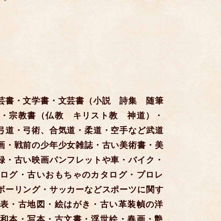
芸書・文学書・文芸書（小説 詩集 随筆
・宗教書（仏教 キリスト教 神道）・
弓道・弓術、合気道・柔道・空手など武道
画・戦前の少年少女雑誌・古い美術書・美
録・古い映画パンフレットや車・バイク・
ログ・古いおもちゃのカタログ・プロレ
ボーリング・サッカーなどスポーツに関す
表・古地図・絵はがき・古い革装幀の洋
和本・写本・古文書・浮世絵・春画・艶