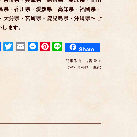
・奈良県・兵庫県・島根県・鳥取県・岡山
島県・香川県・愛媛県・高知県・福岡県・
・大分県・宮崎県・鹿児島県・沖縄県〜ご
いします。
F
T
E
M
Pi
Li
Share
a
wi
m
e
nt
n
記事作成：
古書 象々
c
tt
ail
ss
er
e
(2021年9月9日 更新)
e
er
e
e
b
n
st
o
g
o
er
k