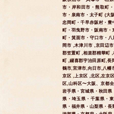
市・岸和田市・熊取町・
市・泉南市・太子町 (大
忠岡町・千早赤阪村・豊
町・羽曳野市・阪南市・
町・箕面市・守口市・八尾
岡市 ,木津川市 ,京田辺市
郡笠置町 ,相楽郡精華町 
町 ,綴喜郡宇治田原町,長
鶴市,宮津市,向日市,八幡
京区 ,上京区 ,北区,左京
区,山科区〜大阪、京都
岩手県・宮城県・秋田県
県・埼玉県・千葉県・東
県・福井県・山梨県・長