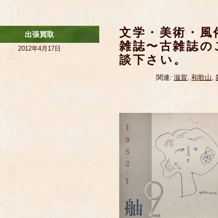
文学・美術・風
出張買取
雑誌〜古雑誌の
2012年4月17日
談下さい。
関連:
滋賀
,
和歌山
,