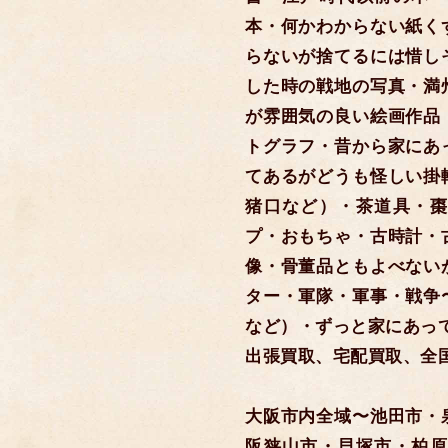
本・何かわからない紙く
らないが捨てるには惜し
した時の戦地の写真・満
が雰囲気の良い絵画作品
トグラフ・昔から家にあ
てあるがどうも怪しい掛
猪口など）・茶道具・棗
プ・おもちゃ・古時計・
像・骨董品ともよべない
ター・軍隊・軍事・戦争
など）・ずっと家にあっ
出張買取、宅配買取、全
大阪市内全域〜池田市・
阪狭山市・貝塚市・柏原