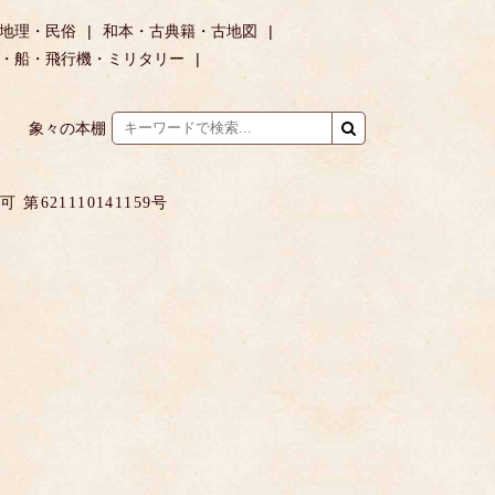
地理・民俗
和本・古典籍・古地図
・船・飛行機・ミリタリー
象々の本棚
621110141159号