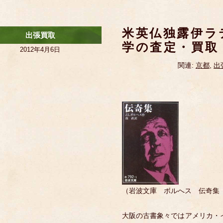
米英仏独露伊ラ
出張買取
学の査定・買取
2012年4月6日
関連:
京都
,
出
（岩波文庫 ボルへス 伝奇集
大阪の古書象々ではアメリカ・