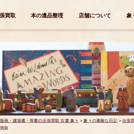
張買取
本の遺品整理
店舗について
象
版画・建築書・骨董の出張買取 古書 象々
>
象々の素敵な日記
>
出張
買取