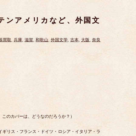
テンアメリカなど、外国文
張買取
,
兵庫
,
滋賀
,
和歌山
,
外国文学
,
古本
,
大阪
,
奈良
 このカバーは、どうなのだろうか？）
イギリス・フランス・ドイツ・ロシア・イタリア・ラ