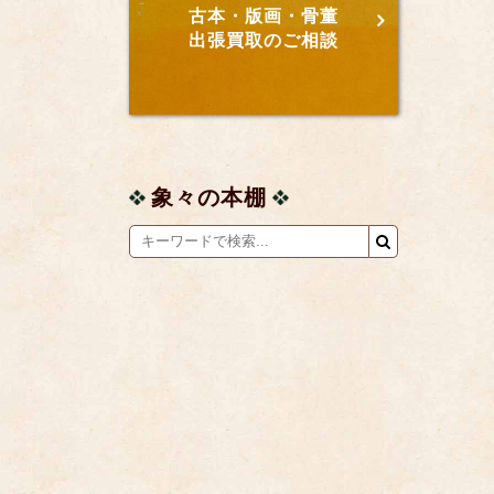
古本・版画・骨董
出張買取のご相談
象々の本棚