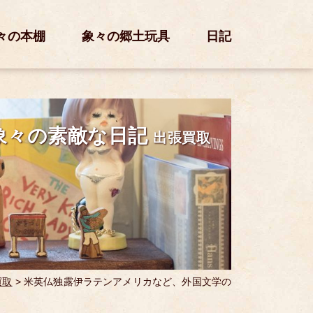
々の本棚
象々の郷土玩具
日記
象々の素敵な日記
出張買取
買取
>
米英仏独露伊ラテンアメリカなど、外国文学の