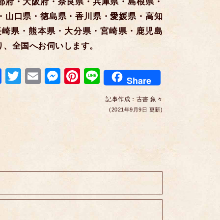
都府・大阪府・奈良県・兵庫県・島根県・
・山口県・徳島県・香川県・愛媛県・高知
長崎県・熊本県・大分県・宮崎県・鹿児島
り、全国へお伺いします。
F
T
E
M
Pi
Li
Share
a
wi
m
e
nt
n
記事作成：
古書 象々
c
tt
ail
ss
er
e
(2021年9月9日 更新)
e
er
e
e
b
n
st
o
g
o
er
k