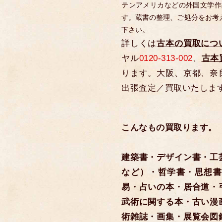
テンアメリカなどの外国文学作
す。蔵書の整理、ご処分をお考
下さい。
詳しくは
古本の買取につ
ヤル
0120-313-002
、
古本
ります。大阪、京都、奈
出張査定／買取いたしま
こんなもの買取ります。
建築書・デザイン書・工
など）・哲学書・思想書
易・占いの本・居合道・
武術に関する本・古い漫
術雑誌・画集・展覧会図