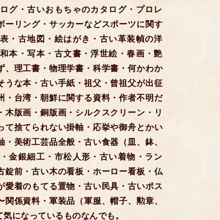
ログ・古いおもちゃのカタログ・プロレ
ボーリング・サッカーなどスポーツに関す
表・古地図・絵はがき・古い革装幀の洋
和本・写本・古文書・浮世絵・春画・艶
ず、理工書・物理学書・科学書・何かわか
そうな本・古い手紙・祖父・曾祖父が出征
州・台湾・朝鮮に関する資料・作者不明だ
・木版画・銅版画・シルクスクリーン・リ
って捨てられない掛軸・応挙や御舟とかい
軸・美術工芸品全般・古い食器（皿、鉢、
・金銀細工・市松人形・古い着物・ラン
古錠前・古い木の看板・ホーロー看板・仏
が愛着のもてる置物・古い民具・古いポス
〜関係資料・軍装品（軍服、帽子、勲章、
て気になっているものなんでも。