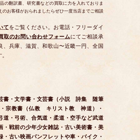
品の翻訳書、研究書などの買取に力を入れておりま
えのお客様がおられましたらぜひ一度当店までご相談
いて
をご覧ください。お電話・フリーダイ
買取のお問い合わせフォーム
にてご相談承
良、兵庫、滋賀、和歌山〜近畿一円、全国
す。
芸書・文学書・文芸書（小説 詩集 随筆
・宗教書（仏教 キリスト教 神道）・
弓道・弓術、合気道・柔道・空手など武道
画・戦前の少年少女雑誌・古い美術書・美
録・古い映画パンフレットや車・バイク・