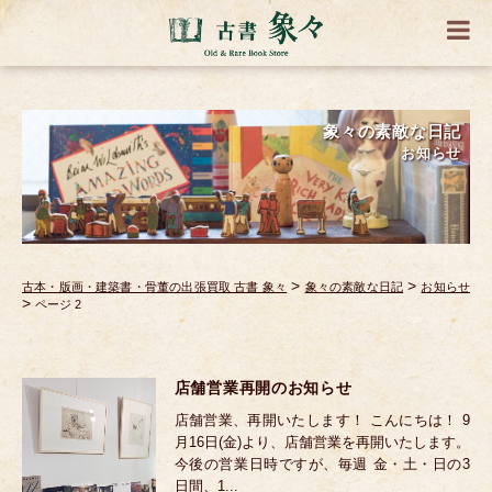
象々の素敵な日記
お知らせ
>
>
古本・版画・建築書・骨董の出張買取 古書 象々
象々の素敵な日記
お知らせ
>
ページ 2
店舗営業再開のお知らせ
店舗営業、再開いたします！ こんにちは！ 9
月16日(金)より、店舗営業を再開いたします。
今後の営業日時ですが、毎週 金・土・日の3
日間、1...