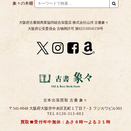
象々の本棚
大阪府古書籍商業協同組合加盟店 株式会社山河 古書象々
大阪府公安委員会 古物商許可 第621110141159号
古本出張買取 古書 象々
〒541-0048 大阪府大阪市中央区瓦町１丁目７−３ フジカワビル503
TEL 0120-313-002
買取☎受付年中無休：あさ８時〜よる２１時