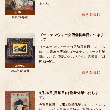
ますね... ...
お知らせ
続きを読む
2021年8月6日
ゴールデンウィーク店舗営業日につきま
して
ゴールデンウィークの店舗営業日 こんにち
は。 古書象々店舗のゴールデンウィーク営業
日について、下記のとおりです。 営業日：4/2
9(木)〜5/...
お知らせ
2021年4月29日
続きを読む
4月25日(日曜日)は臨時休業いたしま
す。
今週日曜日、4/25は臨時休業です！ こんにち
は。 いつも古書象々店舗をご利用いただき、