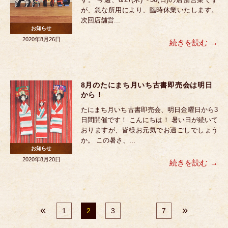
が、急な所用により、臨時休業いたします。
次回店舗営...
お知らせ
2020年8月26日
続きを読む
8月のたにまち月いち古書即売会は明日
から！
たにまち月いち古書即売会、明日金曜日から3
日間開催です！ こんにちは！ 暑い日が続いて
おりますが、皆様お元気でお過ごしでしょう
か。 この暑さ、...
お知らせ
2020年8月20日
続きを読む
«
»
1
2
3
…
7