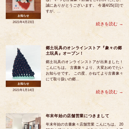
誠にありがとうございます。 今週4/25(日)で
すが、...
お知らせ
2021年4月23日
続きを読む
郷土玩具のオンラインストア『象々の郷
土玩具』オープン！
郷土玩具のオンラインストアが出来ました！
こんにちは。 古書象々より、大変おめでたい
お知らせです。 この度、かねてより古書象々
にて取り扱いの郷...
お知らせ
2021年1月14日
続きを読む
年末年始の店舗営業につきまして
年末年始の古書象々店舗営業 こんにちは。 20