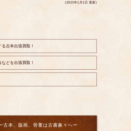
c
tt
ail
ss
er
e
(2023年1月1日 更新)
e
er
e
e
b
n
st
o
g
o
er
k
する古本出張買取！
集などを出張買取！
ー古本、版画、骨董は古書象々へー