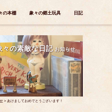
々の本棚
象々の郷土玩具
日記
象々の素敵な日記
お知らせ
せ
>
あけましておめでとうございます！