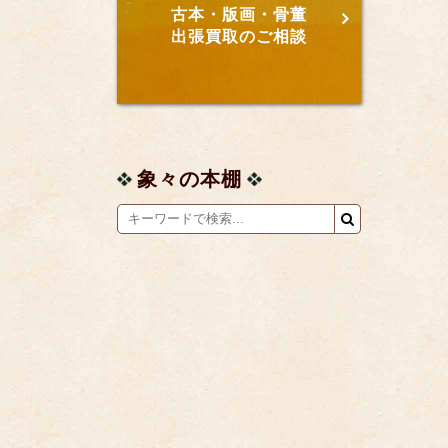
古本・版画・骨董
出張買取のご相談
象々の本棚