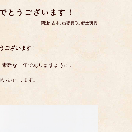
めでとうございます！
関連:
古本
,
出張買取
,
郷土玩具
うございます！
、素敵な一年でありますように。
願いいたします。