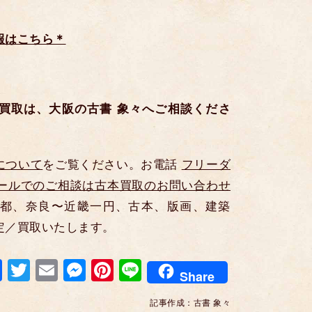
報はこちら＊
買取は、大阪の古書 象々へご相談くださ
について
をご覧ください。お電話
フリーダ
ールでのご相談は古本買取のお問い合わせ
都、奈良〜近畿一円、古本、版画、建築
定／買取いたします。
F
T
E
M
Pi
Li
Share
a
wi
m
e
nt
n
記事作成：
古書 象々