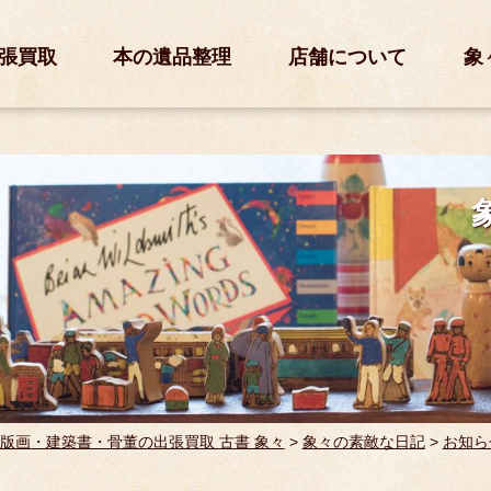
張買取
本の遺品整理
店舗について
象
版画・建築書・骨董の出張買取 古書 象々
>
象々の素敵な日記
>
お知ら