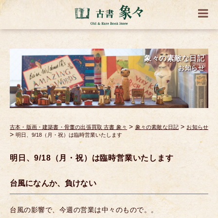
象々の素敵な日記
お知らせ
>
>
古本・版画・建築書・骨董の出張買取 古書 象々
象々の素敵な日記
お知らせ
>
明日、9/18（月・祝）は臨時営業いたします
明日、9/18（月・祝）は臨時営業いたします
台風になんか、負けない
台風の影響で、今週の営業は中々のもので。。