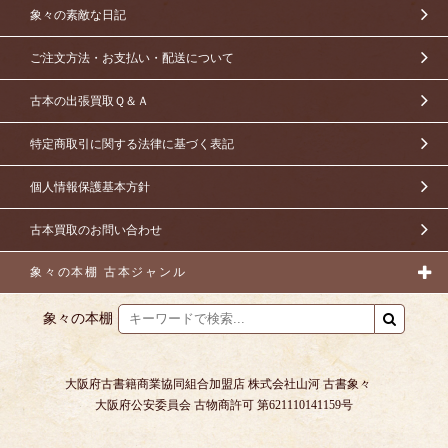
象々の素敵な日記
ご注文方法・お支払い・配送について
古本の出張買取Ｑ＆Ａ
特定商取引に関する法律に基づく表記
個人情報保護基本方針
古本買取のお問い合わせ
象々の本棚 古本ジャンル
象々の本棚
大阪府古書籍商業協同組合加盟店 株式会社山河 古書象々
大阪府公安委員会 古物商許可 第621110141159号