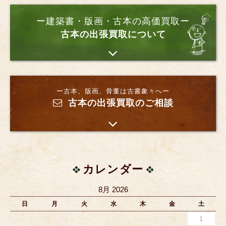
ー建築書・版画・古本の高価買取ー
古本の出張買取について
ー古本、版画、骨董は古書象々へー
古本の出張買取のご相談
カレンダー
8月 2026
日
月
火
水
木
金
土
1