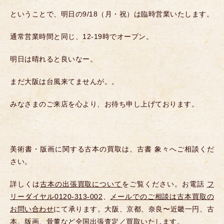
ということで、明日の9/18（月・祝）は臨時営業いたします。
通常営業時間と同じ、12-19時でオープン。
明日は晴れると良いなー。
まだ大阪は台風来てませんが。。
みなさまのご来店を心より、お待ち申し上げております。
美術書・版画に関する古本の買取は、古書 象々へご相談くだ
さい。
詳しくは
古本の出張買取について
をご覧ください。お電話
フ
リーダイヤル0120-313-002
、
メールでのご相談は古本買取の
お問い合わせ
にて承ります。大阪、京都、奈良〜近畿一円、古
本、版画、骨董など全国出張査定／買取いたします。