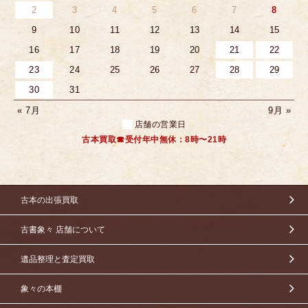
2
3
4
5
6
7
8
9
10
11
12
13
14
15
16
17
18
19
20
21
22
23
24
25
26
27
28
29
30
31
« 7月
9月 »
店舗の営業日
古本買取☎受付年中無休：8時〜21時
古本の出張買取
古書象々 店舗について
遺品整理と査定買取
象々の本棚