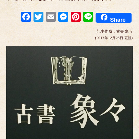
F
T
E
M
Pi
Li
Share
a
wi
m
e
nt
n
記事作成：
古書 象々
c
tt
ail
ss
er
e
(2017年12月28日 更新)
e
er
e
e
b
n
st
o
g
o
er
k