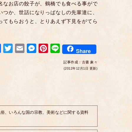
名なお店の餃子が、鶴橋でも食べる事がで
いつか、世話になりっぱなしの先輩達に、
ってもらおうと、とりあえず下見をがてら
F
T
E
M
Pi
Li
Share
a
wi
m
e
nt
n
記事作成：
古書 象々
c
tt
ail
ss
er
e
(2012年12月1日 更新)
e
er
e
e
b
n
st
o
g
o
er
k
風俗、いろんな国の宗教、美術などに関する資料