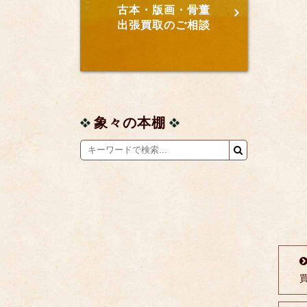
古本・版画・骨董
出張買取のご相談
象々の本棚