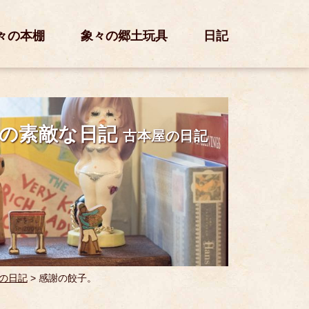
々の本棚
象々の郷土玩具
日記
の素敵な日記
古本屋の日記
の日記
>
感謝の餃子。