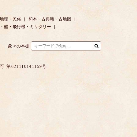
地理・民俗
和本・古典籍・古地図
・船・飛行機・ミリタリー
象々の本棚
621110141159号