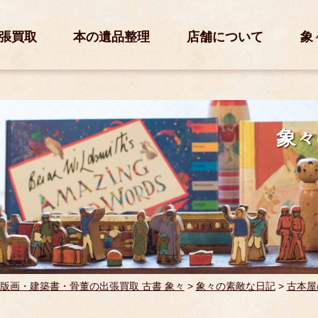
張買取
本の遺品整理
店舗について
象
象々
版画・建築書・骨董の出張買取 古書 象々
>
象々の素敵な日記
>
古本屋