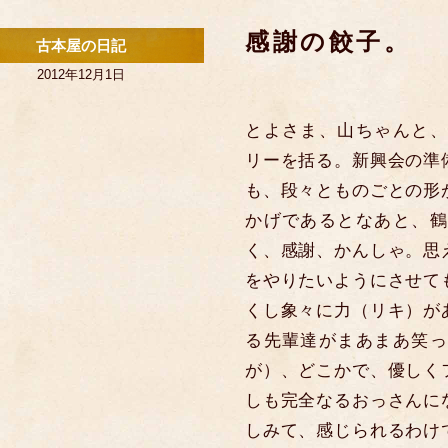
感謝の餃子。
古本屋の日記
2012年12月1日
とよさま、山ちゃんと、
リーを括る。新興会の準
も、段々とものごとの形
かげであるとなあと、鶴
く、感謝、かんしゃ。思
をやりたいようにさせて
くし象々に力（リキ）が
る先輩達がまあまあ笑っ
が）、どこかで、優しく
しも完全なるおっさんに
しみて、感じられるわけ