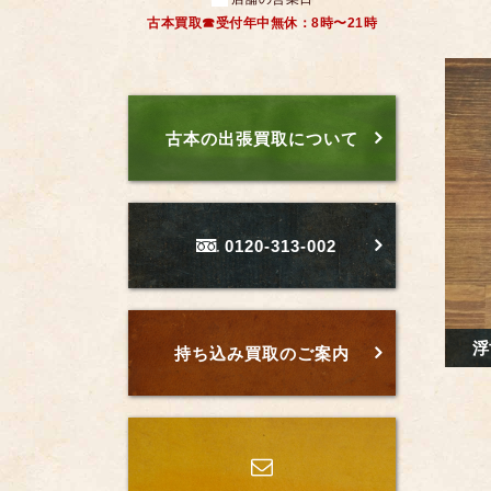
古本買取☎受付年中無休：8時〜21時
古本の出張買取について
0120-313-002
浮
持ち込み買取のご案内