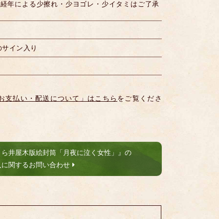
、経年による少擦れ・少ヨゴレ・少イタミはご了承
のサイン入り
お支払い・配送について」はこちら
をご覧くださ
くら井屋木版絵封筒「月夜に泣く女性」』の
入に関するお問い合わせ