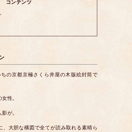
コンテンツ
ン
ン
いちの京都京極さくら井屋の木版絵封筒で
の女性。
人影が。
に、大胆な構図で全てが読み取れる素晴ら