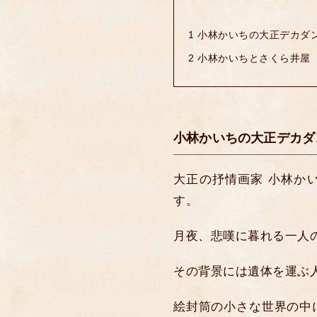
1
小林かいちの大正デカダ
2
小林かいちとさくら井屋
小林かいちの大正デカダ
大正の抒情画家 小林か
す。
月夜、悲嘆に暮れる一人
その背景には遺体を運ぶ
絵封筒の小さな世界の中