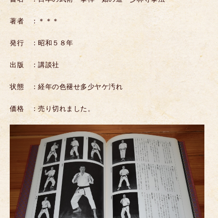
著者 ：＊＊＊
発行 ：昭和５８年
出版 ：講談社
状態 ：経年の色褪せ多少ヤケ汚れ
価格 ：売り切れました。