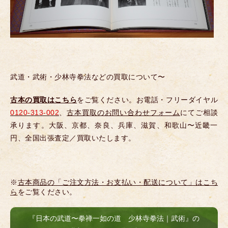
武道・武術・少林寺拳法などの買取について〜
古本の買取はこちら
をご覧ください。お電話・フリーダイヤル
0120-313-002
、
古本買取のお問い合わせフォーム
にてご相談
承ります。大阪、京都、奈良、兵庫、滋賀、和歌山〜近畿一
円、全国出張査定／買取いたします。
※
古本商品の「ご注文方法・お支払い・配送について」はこち
ら
をご覧ください。
『日本の武道〜拳禅一如の道 少林寺拳法｜武術』の