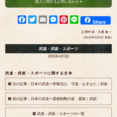
購入に関するお問い合わせ
F
T
E
M
Pi
Li
Share
a
wi
m
e
nt
n
記事作成：
古書 象々
c
tt
ail
ss
er
e
(2015年4月3日 更新)
e
er
e
e
武道・武術・スポーツ
b
n
st
2015年4月3日
o
g
o
er
武道・武術・スポーツに関する古本
k
次の記事：日本の武道〜和敬洗心 弓道・なぎなた｜武術
前の記事：日本の武道〜柔能制剛の道 柔術｜武術
武道・武術・スポーツの一覧