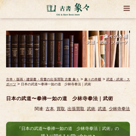
象々の本棚
武道・武術・スポーツ
>
>
古本・版画・建築書・骨董の出張買取 古書 象々
象々の本棚
武道・武術・ス
>
ポーツ
日本の武道〜拳禅一如の道 少林寺拳法｜武術
日本の武道〜拳禅一如の道 少林寺拳法｜武術
関連:
古本
,
買取
,
出張買取
,
武術
,
武道
,
少林寺拳法
『日本の武道〜拳禅一如の道 少林寺拳法｜武術』の