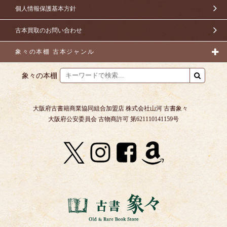
個人情報保護基本方針
古本買取のお問い合わせ
象々の本棚 古本ジャンル
象々の本棚
大阪府古書籍商業協同組合加盟店 株式会社山河 古書象々
大阪府公安委員会 古物商許可 第621110141159号