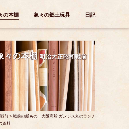
々の本棚
象々の郷土玩具
日記
象々の本棚
明治大正昭和戦前
和戦前
>
戦前の紙もの 大阪商船 ガンジス丸のランチ
の資料