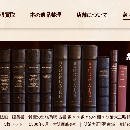
張買取
本の遺品整理
店舗について
象
版画・建築書・骨董の出張買取 古書 象々
>
象々の本棚
>
明治大正昭
ー3枚セット ｜ 1938年8月・大阪商船会社 ｜ 明治大正昭和戦前・戦前