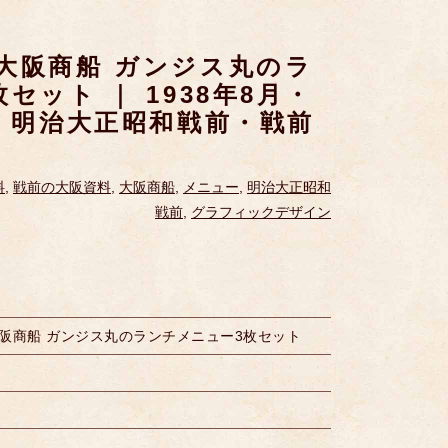
大阪商船 ガンジス丸のラ
セット ｜ 1938年8月・
｜ 明治大正昭和戦前・戦前
料
,
戦前の大阪資料
,
大阪商船
,
メニュー
,
明治大正昭和
戦前
,
グラフィックデザイン
阪商船 ガンジス丸のランチメニュー3枚セット