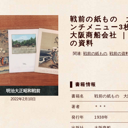
戦前の紙もの 
ンチメニュー3枚
大阪商船会社 
の資料
関連:
戦前の紙もの
,
戦前の資
書籍情報
明治大正昭和戦前
書籍名
戦前の紙もの 大
2022年2月10日
著者
＊＊＊
発行年
1938年
出版社
大阪商船