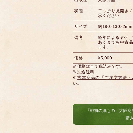
状態
二つ折り見開き /
承ください
サイズ
約190×130×2mm
備考
経年によるヤケ、
あくまでも中古
ます。
価格
¥5,000
※価格は全て税込みです。
※別途送料
※
古本商品の「ご注文方法・
い。
『戦前の紙もの 大阪商
購