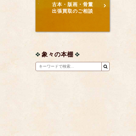
古本・版画・骨董
出張買取のご相談
象々の本棚