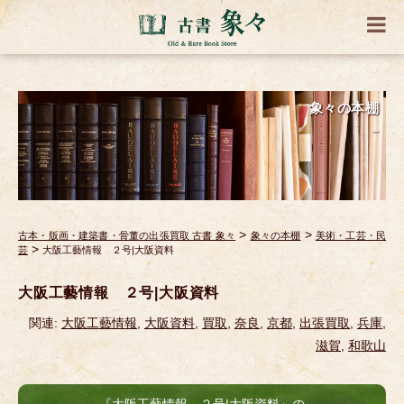
象々の本棚
_
>
>
古本・版画・建築書・骨董の出張買取 古書 象々
象々の本棚
美術・工芸・民
>
芸
大阪工藝情報 ２号|大阪資料
大阪工藝情報 ２号|大阪資料
関連:
大阪工藝情報
,
大阪資料
,
買取
,
奈良
,
京都
,
出張買取
,
兵庫
,
滋賀
,
和歌山