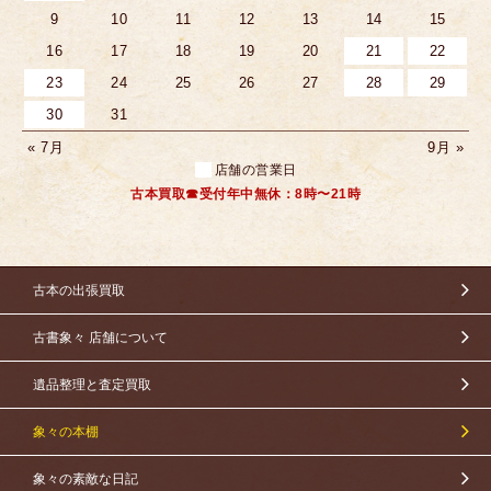
9
10
11
12
13
14
15
16
17
18
19
20
21
22
23
24
25
26
27
28
29
30
31
« 7月
9月 »
店舗の営業日
古本買取☎受付年中無休：8時〜21時
古本の出張買取
古書象々 店舗について
遺品整理と査定買取
象々の本棚
象々の素敵な日記