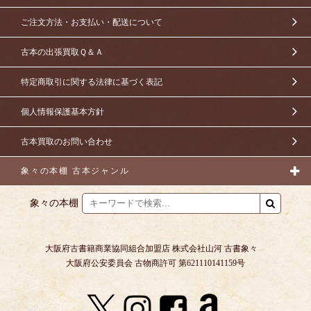
ご注文方法・お支払い・配送について
古本の出張買取Ｑ＆Ａ
特定商取引に関する法律に基づく表記
個人情報保護基本方針
古本買取のお問い合わせ
象々の本棚 古本ジャンル
象々の本棚
大阪府古書籍商業協同組合加盟店 株式会社山河 古書象々
大阪府公安委員会 古物商許可 第621110141159号