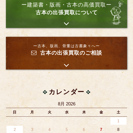
ー建築書・版画・古本の高価買取ー
古本の出張買取について
ー古本、版画、骨董は古書象々へー
古本の出張買取のご相談
カレンダー
8月 2026
日
月
火
水
木
金
土
1
2
3
4
5
6
7
8