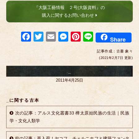
『大阪工藝情報 ２号|大阪資料』の
購入に関するお問い合わせ
F
T
E
M
Pi
Li
Share
a
wi
m
e
nt
n
記事作成：
古書 象々
c
tt
ail
ss
er
e
(2021年2月7日 更新)
e
er
e
e
_
b
n
st
2011年4月25日
o
g
o
er
_に関する古本
k
次の記事：アルス文化叢書33 樺太原始民族の生活｜民族
学・文化人類学
前の記事：再入荷！ヤコフ チェルニホフと建築ファンタ