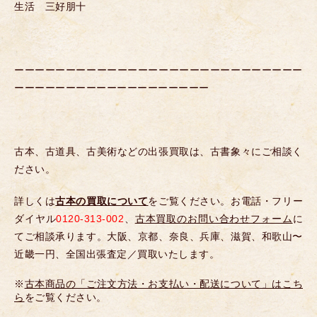
生活 三好朋十
ーーーーーーーーーーーーーーーーーーーーーーーーーーーー
ーーーーーーーーーーーーーーーーーーー
古本、古道具、古美術などの出張買取は、古書象々にご相談く
ださい。
詳しくは
古本の買取について
をご覧ください。お電話・フリー
ダイヤル
0120-313-002
、
古本買取のお問い合わせフォーム
に
てご相談承ります。大阪、京都、奈良、兵庫、滋賀、和歌山〜
近畿一円、全国出張査定／買取いたします。
※
古本商品の「ご注文方法・お支払い・配送について」はこち
ら
をご覧ください。