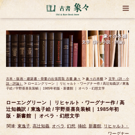
象々の本棚
文学（詩・小説・評論）
>
>
古本・版画・建築書・骨董の出張買取 古書 象々
象々の本棚
文学（詩・小
>
説・評論）
ローエングリーン ｜ リヒャルト・ワーグナー作 / 高辻知義訳 / 東逸
子絵 / 宇野亜喜良装幀｜ 1985年初版・新書館 ｜ オペラ・幻想文学
ローエングリーン ｜ リヒャルト・ワーグナー作 / 高
辻知義訳 / 東逸子絵 / 宇野亜喜良装幀｜ 1985年初
版・新書館 ｜ オペラ・幻想文学
関連:
東逸子
,
高辻知義
,
オペラ
,
幻想
,
挿絵
,
新書館
,
リヒャルト・
ワーグナー