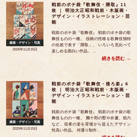
戦前のポチ袋『歌舞伎・隈取』11
枚 ｜ 明治大正昭和戦前・木版画・
デザイン・イラストレーション・芸
能
戦前のポチ袋『歌舞伎』 戦前のポチ袋の歌
舞伎ものの一種。 役柄の性格を歌舞伎独特
建築・デザイン・写真
の化粧で表す「隈取」。 いろいろ見比べて
2025年11月15日
楽しめる面白い作品。 ...
続きを読む
戦前のポチ袋『歌舞伎・後ろ姿』6
枚 ｜ 明治大正昭和戦前・木版画・
デザイン・イラストレーション・芸
能
戦前のポチ袋『歌舞伎』 戦前のポチ袋の歌
舞伎ものの一種。 團十郎の暫や弁慶、助六
建築・デザイン・写真
など、役者の姿を背後から捉えたデザイン
2025年11月15日
性高い作品。 何通り制作...