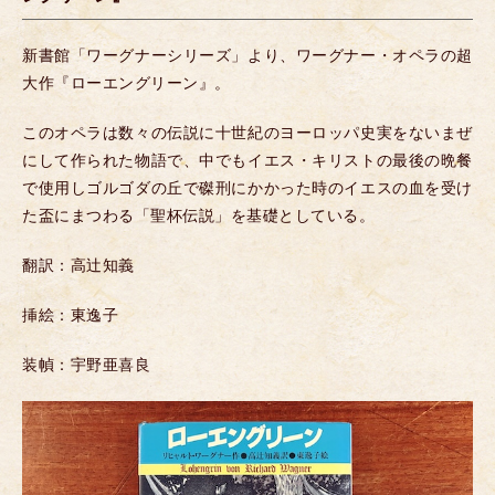
新書館「ワーグナーシリーズ」より、ワーグナー・オペラの超
大作『ローエングリーン』。
このオペラは数々の伝説に十世紀のヨーロッパ史実をないまぜ
にして作られた物語で、中でもイエス・キリストの最後の晩餐
で使用しゴルゴダの丘で磔刑にかかった時のイエスの血を受け
た盃にまつわる「聖杯伝説」を基礎としている。
翻訳：高辻知義
挿絵：東逸子
装幀：宇野亜喜良