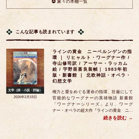
象々の本棚一覧
こんな記事も読まれています
ラインの黄金 ニーベルンゲンの指
環 ｜ リヒャルト・ワーグナー作 /
寺山修司訳 / アーサー・ラッカム
絵 / 宇野亜喜良装幀｜ 1983年初
版・新書館 ｜ 北欧神話・オペラ・
幻想文学
文学（詩・小説・評論）
権力と愛をめぐる運命の指環、壮厳にして
2026年2月15日
官能的なワーグナーの英雄物語 新書館
「ワーグナーシリーズ」より、ワーグ
ナー・オペラの超大作『ラインの黄金 ニ...
続きを読む