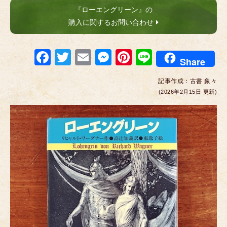
『ローエングリーン』の
購入に関するお問い合わせ
F
T
E
M
Pi
Li
Share
a
wi
m
e
nt
n
記事作成：
古書 象々
c
tt
ail
ss
er
e
(2026年2月15日 更新)
e
er
e
e
b
n
st
o
g
o
er
k