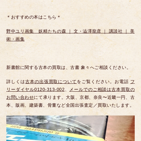
＊おすすめの本はこちら＊
野中ユリ画集 妖精たちの森 ｜ 文・澁澤龍彦 ｜ 講談社 ｜ 美
術・画集
新書館に関する古本の買取は、古書 象々へご相談ください。
詳しくは
古本の出張買取について
をご覧ください。お電話
フ
リーダイヤル0120-313-002
、
メールでのご相談は古本買取の
お問い合わせ
にて承ります。大阪、京都、奈良〜近畿一円、古
本、版画、建築書、骨董など全国出張査定／買取いたします。