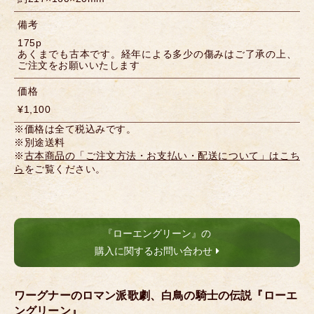
備考
175p
あくまでも古本です。経年による多少の傷みはご了承の上、
ご注文をお願いいたします
価格
¥1,100
※価格は全て税込みです。
※別途送料
※
古本商品の「ご注文方法・お支払い・配送について」はこち
ら
をご覧ください。
『ローエングリーン』の
購入に関するお問い合わせ
ワーグナーのロマン派歌劇、白鳥の騎士の伝説『ローエ
ングリーン』