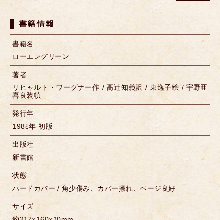
書籍情報
書籍名
ローエングリーン
著者
リヒャルト・ワーグナー作 / 高辻知義訳 / 東逸子絵 / 宇野亜
喜良装幀
発行年
1985年 初版
出版社
新書館
状態
ハードカバー / 角少傷み、カバー擦れ、ページ良好
サイズ
約217×160×20mm