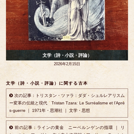
文学（詩・小説・評論）
2026年2月15日
文学（詩・小説・評論）に関する古本
次の記事：トリスタン・ツァラ：ダダ・シュルレアリスム
ー変革の伝統と現代 Tristan Tzara: Le Surréalisme et l’Aprè
s-guerre ｜ 1971年・思潮社 ｜ 文学・思想
前の記事：ラインの黄金 ニーベルンゲンの指環 ｜ リ