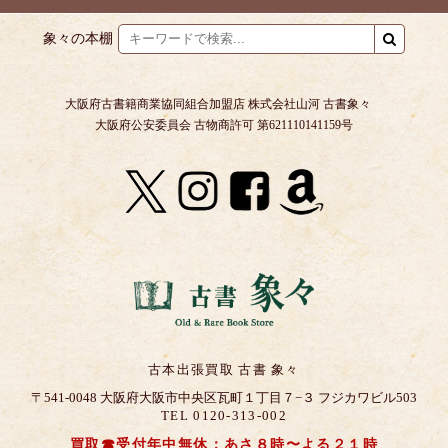
象々の本棚
大阪府古書籍商業協同組合加盟店 株式会社山河 古書象々
大阪府公安委員会 古物商許可 第621110141159号
古本出張買取 古書 象々
〒541-0048 大阪府大阪市中央区瓦町１丁目７−３ フジカワビル503
TEL 0120-313-002
買取☎受付年中無休：あさ８時〜よる２１時