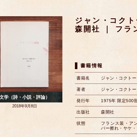
ジャン・コクト
森開社 ｜ フ
書籍情報
書籍名
ジャン・コクトー
著者
ジャン・コクトー Je
文学（詩・小説・評論）
発行年
1975年 限定500
2018年9月8日
出版社
森開社
状態
フランス装・ア
バー擦れ・ヤケ・