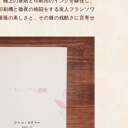
、極上の唐紙と印刷用のインクを駆使し、
印刷機と徹夜の格闘をする友人フランソワ
薔薇の美しさと、その棘の残酷さに言寄せ