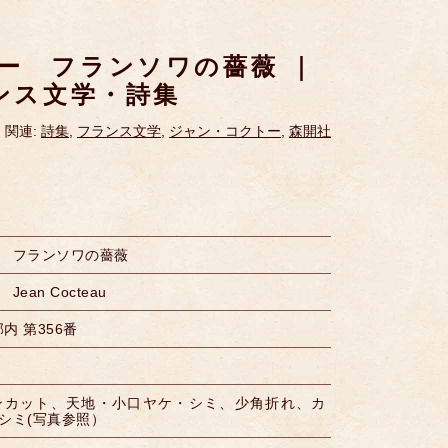
ー フランソワの薔薇 ｜
ランス文学・詩集
関連:
詩集
,
フランス文学
,
ジャン・コクトー
,
森開社
 フランソワの薔薇
an Cocteau
部内 第356番
ンカット、天地・小口ヤケ・シミ、少角折れ、カ
シミ(写真参照）