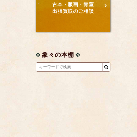
古本・版画・骨董
出張買取のご相談
象々の本棚