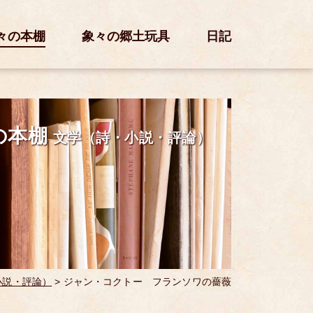
々の本棚
象々の郷土玩具
日記
の本棚
文学（詩・小説・評論）
小説・評論）
>
ジャン・コクトー フランソワの薔薇