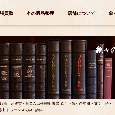
張買取
本の遺品整理
店舗について
象
象々
版画・建築書・骨董の出張買取 古書 象々
>
象々の本棚
>
文学（詩・
開社 ｜ フランス文学・詩集