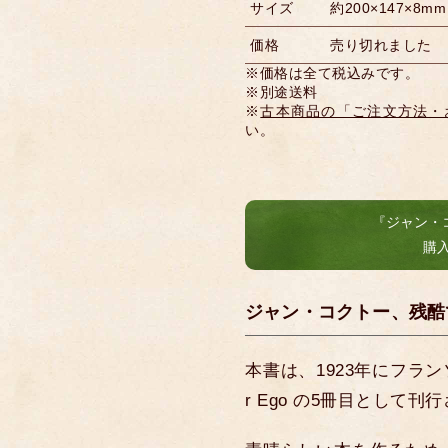
サイズ
約200×147×8mm
価格
売り切れました
※価格は全て税込みです。
※別途送料
※
古本商品の「ご注文方法・
い。
『ジャン・
購
ジャン・コクトー、残酷
本書は、1923年にフランソワ
r Ego の5冊目として