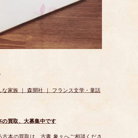
＊
な家族 ｜ 森開社 ｜ フランス文学・童話
本の買取、大募集中です
る古本の買取は、古書 象々へご相談くださ