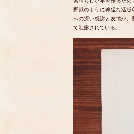
素晴らしい本を作るため
野獣のように獰猛な活版
への深い感謝と友情が、
て吐露されている。