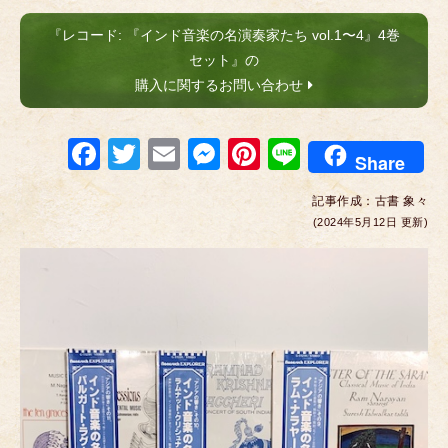
『レコード: 『インド音楽の名演奏家たち vol.1〜4』4巻
セット』の
購入に関するお問い合わせ
F
T
E
M
Pi
Li
Share
a
wi
m
e
nt
n
記事作成：
古書 象々
c
tt
ail
ss
er
e
(2024年5月12日 更新)
e
er
e
e
b
n
st
o
g
o
er
k