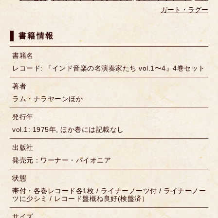
ガート・ラグー
書籍情報
書籍名
レコード: 『インド音楽の名演奏家たち vol.1〜4』4巻セット
著者
ラム・ナラヤーンほか
発行年
vol.1: 1975年, ほか巻には記載なし
出版社
発売元：ワーナー・パイオニア
状態
帯付・各巻レコード各1枚 / ライナーノーツ付 / ライナーノー
ツに少シミ / レコード盤概ね良好(検盤済）
サイズ