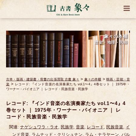
象々の本棚
歴史・地理・民俗
>
>
古本・版画・建築書・骨董の出張買取 古書 象々
象々の本棚
映画・芸能・音
>
楽
レコード: 『インド音楽の名演奏家たち vol.1〜4』4巻セット ｜ 1975年・
ワーナー・パイオニア ｜ レコード・民族音楽・民族学
レコード: 『インド音楽の名演奏家たち vol.1〜4』4
巻セット ｜ 1975年・ワーナー・パイオニア ｜ レ
コード・民族音楽・民族学
関連:
ナゲシュワラ・ラオ
,
民族学
,
音楽
,
レコード
,
民族音楽
,
イ
ンド音楽
,
ラムナッド・クリシュナン
,
ラム・ナラヤーン
,
パル