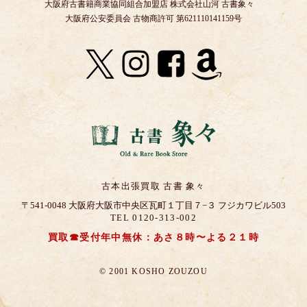
大阪府古書籍商業協同組合加盟店 株式会社山河 古書象々
大阪府公安委員会 古物商許可 第621110141159号
古本出張買取 古書 象々
〒541-0048 大阪府大阪市中央区瓦町１丁目７−３ フジカワビル503
TEL 0120-313-002
買取☎受付年中無休：あさ８時〜よる２１時
© 2001 KOSHO ZOUZOU