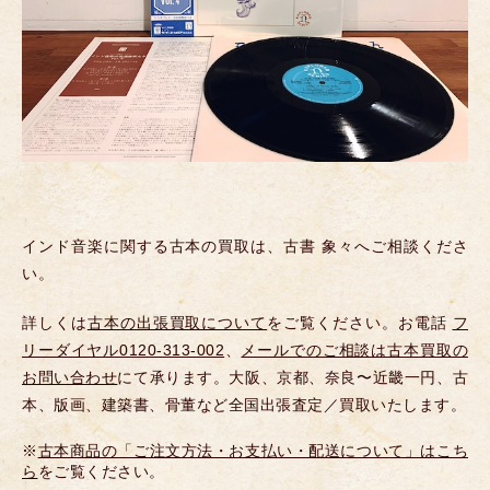
インド音楽に関する古本の買取は、古書 象々へご相談くださ
い。
詳しくは
古本の出張買取について
をご覧ください。お電話
フ
リーダイヤル0120-313-002
、
メールでのご相談は古本買取の
お問い合わせ
にて承ります。大阪、京都、奈良〜近畿一円、古
本、版画、建築書、骨董など全国出張査定／買取いたします。
※
古本商品の「ご注文方法・お支払い・配送について」はこち
ら
をご覧ください。