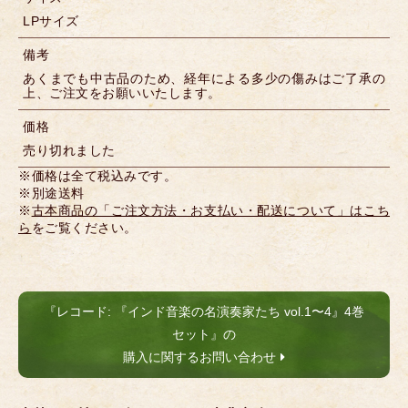
LPサイズ
備考
あくまでも中古品のため、経年による多少の傷みはご了承の
上、ご注文をお願いいたします。
価格
売り切れました
※価格は全て税込みです。
※別途送料
※
古本商品の「ご注文方法・お支払い・配送について」はこち
ら
をご覧ください。
『レコード: 『インド音楽の名演奏家たち vol.1〜4』4巻
セット』の
購入に関するお問い合わせ