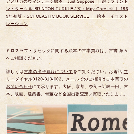
アメリカのヴィンテージ絵本 Just Suppose ｜ 絵：ブリント
ン・タークル BRINTON TURKLE / 文：May Garelick ｜ 196
9年初版・SCHOLASTIC BOOK SERVICE ｜ 絵本・イラスト
レーション
ミロスラフ・サセックに関する絵本の古本買取は、古書 象々
へご相談ください。
詳しくは
古本の出張買取について
をご覧ください。お電話
フ
リーダイヤル0120-313-002
、
メールでのご相談は古本買取の
お問い合わせ
にて承ります。大阪、京都、奈良〜近畿一円、古
本、版画、建築書、骨董など全国出張査定／買取いたします。