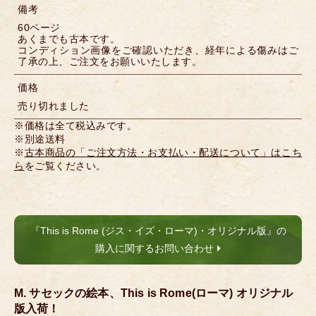
備考
60ページ
あくまでも古本です。
コンディション画像をご確認いただき、経年による傷みはご
了承の上、ご注文をお願いいたします。
価格
売り切れました
※価格は全て税込みです。
※別途送料
※
古本商品の「ご注文方法・お支払い・配送について」はこち
ら
をご覧ください。
『This is Rome (ジス・イズ・ローマ)・オリジナル版』の
購入に関するお問い合わせ
M. サセックの絵本、This is Rome(ローマ) オリジナル
版入荷！