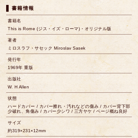
書籍情報
書籍名
This is Rome (ジス・イズ・ローマ)・オリジナル版
著者
ミロスラフ・サセック Miroslav Sasek
発行年
1969年 重版
出版社
W. H Allen
状態
ハードカバー / カバー擦れ・汚れなどの傷み / カバー背下部
少破れ、角傷み / カバー少シワ / 三方ヤケ / ページ概ね良好
サイズ
約319×231×12mm