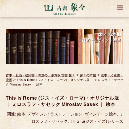
象々の本棚
建築・デザイン・写真
>
>
古本・版画・建築書・骨董の出張買取 古書 象々
象々の本棚
絵本・児童書・
>
漫画
This is Rome (ジス・イズ・ローマ)・オリジナル版 ｜ ミロスラフ・サセッ
ク Miroslav Sasek ｜ 絵本
This is Rome (ジス・イズ・ローマ)・オリジナル版
｜ ミロスラフ・サセック Miroslav Sasek ｜ 絵本
関連:
絵本
,
デザイン
,
イラストレーション
,
ヴィンテージ絵本
,
ミ
ロスラフ・サセック
,
THIS IS(ジス・イズ)シリーズ