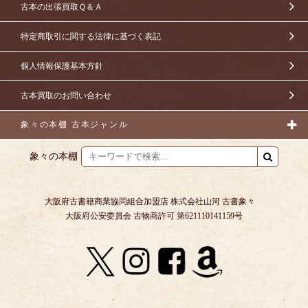
古本の出張買取Ｑ＆Ａ
特定商取引に関する法律に基づく表記
個人情報保護基本方針
古本買取のお問い合わせ
象々の本棚 古本ジャンル
象々の本棚
大阪府古書籍商業協同組合加盟店 株式会社山河 古書象々
大阪府公安委員会 古物商許可 第621110141159号