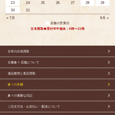
23
24
25
26
27
28
29
30
31
« 7月
9月 »
店舗の営業日
古本買取☎受付年中無休：8時〜21時
古本の出張買取
古書象々 店舗について
遺品整理と査定買取
象々の本棚
象々の素敵な日記
ご注文方法・お支払い・配送について