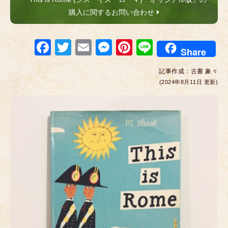
購入に関するお問い合わせ
F
T
E
M
Pi
Li
Share
a
wi
m
e
nt
n
記事作成：
古書 象々
c
tt
ail
ss
er
e
(2024年8月11日 更新)
e
er
e
e
b
n
st
o
g
o
er
k