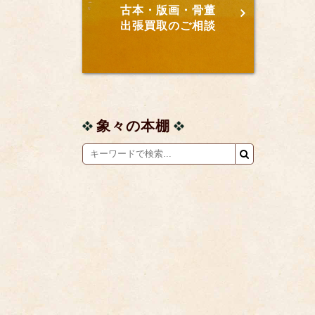
古本・版画・骨董
出張買取のご相談
象々の本棚