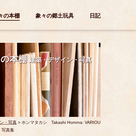
々の本棚
象々の郷土玩具
日記
々の本棚
建築・デザイン・写真
ン・写真
>
ホンマタカシ Takashi Homma: VARIOU
 ｜ 写真集