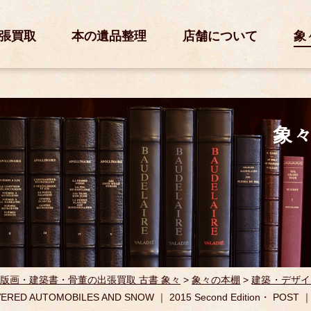
張買取
本の遺品整理
店舗について
象
象
版画・建築書・骨董の出張買取 古書 象々
>
象々の本棚
>
建築・デザイ
ERED AUTOMOBILES AND SNOW ｜ 2015 Second Edition・ POST