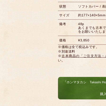
状態
ソフトカバー /
サイズ
約177×140×5mm
備考
48p
あくまでも古本
をお願いいたしま
価格
¥3,850
※価格は全て税込みです。
※別途送料
※
古本商品の「ご注文方法・
い。
『ホンマタカシ Takashi Hom
購