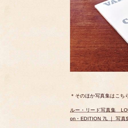
＊そのほか写真集はこち
ルー・リード写真集 LOU REED
on・EDITION 7L ｜ 