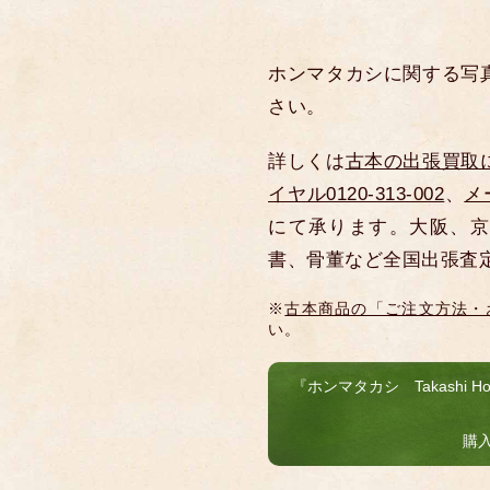
ホンマタカシに関する写
さい。
詳しくは
古本の出張買取
イヤル0120-313-002
、
メ
にて承ります。大阪、京
書、骨董など全国出張査
※
古本商品の「ご注文方法・
い。
『ホンマタカシ Takashi Hom
購