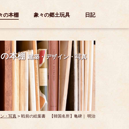
々の本棚
象々の郷土玩具
日記
々の本棚
建築・デザイン・写真
イン・写真
>
戦前の絵葉書 【韓国名所】亀碑｜ 明治