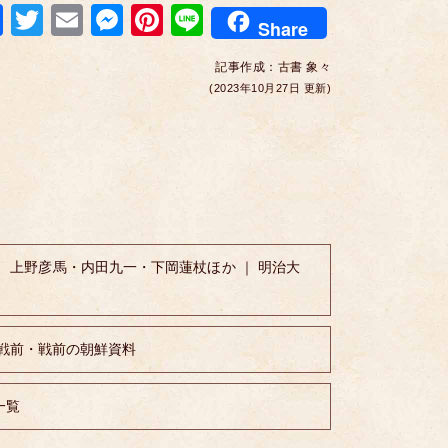
F
T
E
M
Pi
Li
Share
a
wi
m
e
nt
n
記事作成：
古書 象々
c
tt
ail
ss
er
e
(2023年10月27日 更新)
e
er
e
e
b
n
st
o
g
o
er
k
 上野彦馬・内田九一・下岡蓮杖ほか ｜ 明治大
戦前・戦前の朝鮮資料
一覧