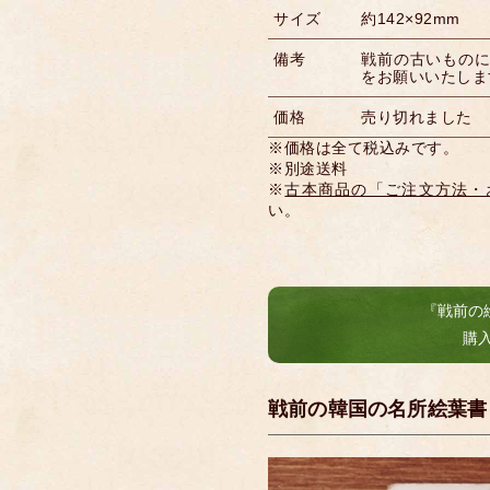
サイズ
約142×92mm
備考
戦前の古いもの
をお願いいたしま
価格
売り切れました
※価格は全て税込みです。
※別途送料
※
古本商品の「ご注文方法・
い。
『戦前の
購
戦前の韓国の名所絵葉書