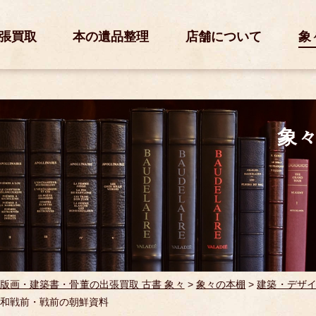
張買取
本の遺品整理
店舗について
象
象
版画・建築書・骨董の出張買取 古書 象々
>
象々の本棚
>
建築・デザ
和戦前・戦前の朝鮮資料