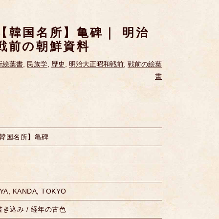
【韓国名所】亀碑｜ 明治
戦前の朝鮮資料
所絵葉書
,
民族学
,
歴史
,
明治大正昭和戦前
,
戦前の絵葉
書
韓国名所】亀碑
A, KANDA, TOKYO
書き込み / 経年の古色