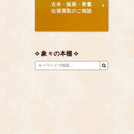
古本・版画・骨董
出張買取のご相談
象々の本棚