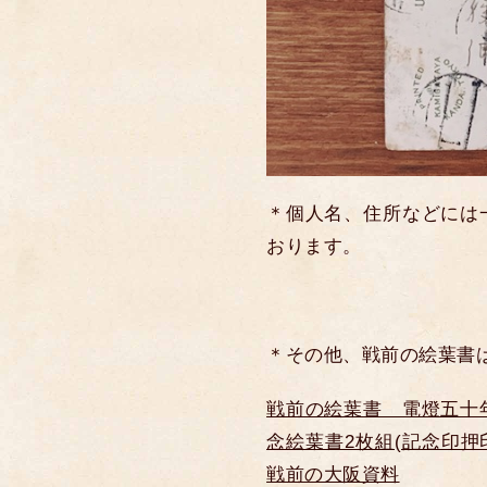
＊個人名、住所などには
おります。
＊その他、戦前の絵葉書
戦前の絵葉書 電燈五十
念絵葉書2枚組(記念印押印)
戦前の大阪資料