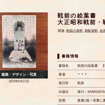
戦前の絵葉書 
大正昭和戦前・
関連:
戦前の資料
,
朝鮮資料
,
名
書籍情報
書籍名
戦前の絵葉書 【
建築・デザイン・写真
著者
＊＊＊
2023年6月17日
発行年
戦前
出版社
発行：KAMIGATAY
状態
葉書1枚 / 表裏に