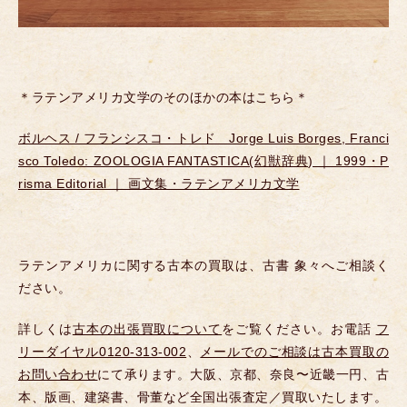
＊ラテンアメリカ文学のそのほかの本はこちら＊
ボルヘス / フランシスコ・トレド Jorge Luis Borges, Franci
sco Toledo: ZOOLOGIA FANTASTICA(幻獣辞典) ｜ 1999・P
risma Editorial ｜ 画文集・ラテンアメリカ文学
ラテンアメリカに関する古本の買取は、古書 象々へご相談く
ださい。
詳しくは
古本の出張買取について
をご覧ください。お電話
フ
リーダイヤル0120-313-002
、
メールでのご相談は古本買取の
お問い合わせ
にて承ります。大阪、京都、奈良〜近畿一円、古
本、版画、建築書、骨董など全国出張査定／買取いたします。