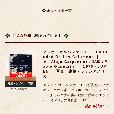
象々の本棚一覧
こんな記事も読まれています
アレホ・カルペンティエル La Ci
Udad De Las Columnas ｜
文：Alejo Carpentier / 写真：P
Aolo Gasparini ｜ 1970・LUM
EN ｜ 写真・建築・ラテンアメリ
カ
建築・デザイン・写真
アレホ・カルペンティエルが見たハバナ
2025年9月21日
キューバの作家、アレホ・カルペンティエ
ルによるハバナの街の建築に関するエッセ
イ。 イタリアの写真家、Pao...
続きを読む