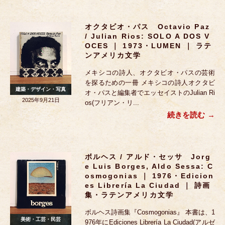
オクタビオ・パス Octavio Paz
/ Julian Rios: SOLO A DOS V
OCES ｜ 1973・LUMEN ｜ ラテ
ンアメリカ文学
メキシコの詩人、オクタビオ・パスの芸術
を探るための一冊 メキシコの詩人オクタビ
建築・デザイン・写真
オ・パスと編集者でエッセイストのJulian Ri
2025年9月21日
os(フリアン・リ...
続きを読む
ボルヘス / アルド・セッサ Jorg
E Luis Borges, Aldo Sessa: C
Osmogonias ｜ 1976・Edicion
Es Librería La Ciudad ｜ 詩画
集・ラテンアメリカ文学
ボルヘス詩画集『Cosmogonias』 本書は、1
美術・工芸・民芸
976年にEdiciones Librería La Ciudad(アルゼ