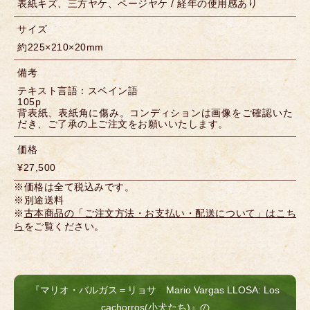
表紙キズ、三方ヤケ、ページヤケ / 経年の使用感あり
サイズ
約225×210×20mm
備考
テキスト言語：スペイン語
105p
背表紙、表紙角に傷み。コンディションは画像をご確認いた
だき、ご了承の上ご注文をお願いいたします。
価格
¥27,500
※価格は全て税込みです。
※別途送料
※
古本商品の「ご注文方法・お支払い・配送について」はこち
ら
をご覧ください。
『マリオ・バルガス＝リョサ Mario Vargas LLOSA: Los
cachorros(小犬たち)』の