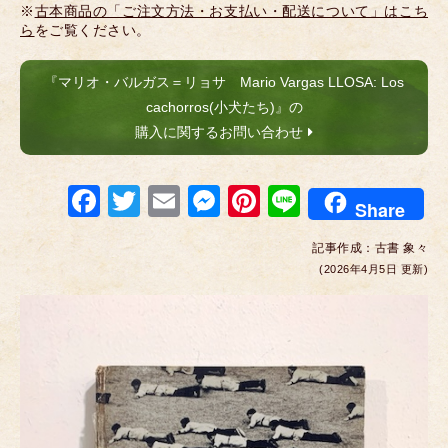
※
古本商品の「ご注文方法・お支払い・配送について」はこち
ら
をご覧ください。
『マリオ・バルガス＝リョサ Mario Vargas LLOSA: Los
cachorros(小犬たち)』の
購入に関するお問い合わせ
F
T
E
M
Pi
Li
Share
a
wi
m
e
nt
n
記事作成：
古書 象々
c
tt
ail
ss
er
e
(2026年4月5日 更新)
e
er
e
e
b
n
st
o
g
o
er
k