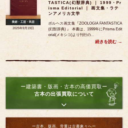
TASTICA(幻獣辞典) ｜ 1999・Pr
Isma Editorial ｜ 画文集・ラテ
ンアメリカ文学
美術・工芸・民芸
ボルヘス画文集『ZOOLOGIA FANTASTICA
2025年9月19日
(幻獣辞典) 』 本書は、1999年にPrisma Edit
orial(メキシコ)より刊行の...
続きを読む
ー建築書・版画・古本の高価買取ー
古本の出張買取について
ー古本、版画、骨董は古書象々へー