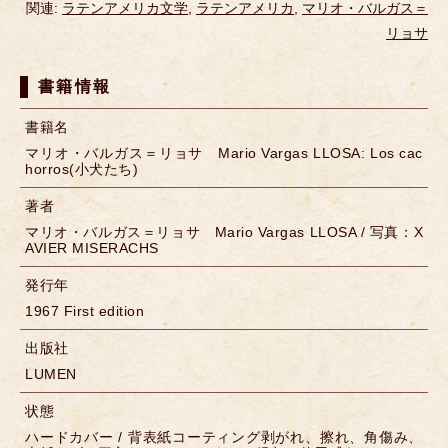
関連:
ラテンアメリカ文学
,
ラテンアメリカ
,
マリオ・バルガス＝
リョサ
書籍情報
書籍名
マリオ・バルガス＝リョサ Mario Vargas LLOSA: Los cac
horros(小犬たち)
著者
マリオ・バルガス＝リョサ Mario Vargas LLOSA / 写真：X
AVIER MISERACHS
発行年
1967 First edition
出版社
LUMEN
状態
ハードカバー / 背表紙コーティング剥がれ、擦れ、角傷み、