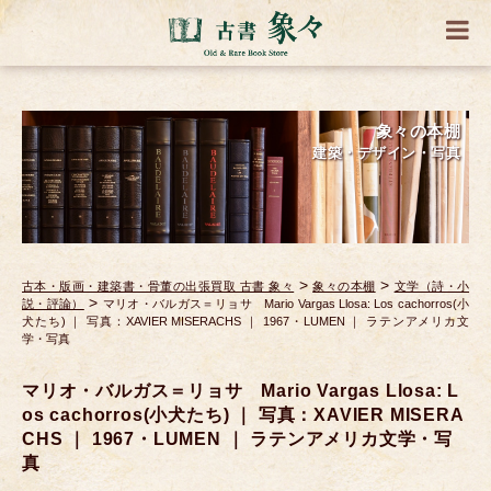
象々の本棚
建築・デザイン・写真
>
>
古本・版画・建築書・骨董の出張買取 古書 象々
象々の本棚
文学（詩・小
>
説・評論）
マリオ・バルガス＝リョサ Mario Vargas Llosa: Los cachorros(小
犬たち) ｜ 写真：XAVIER MISERACHS ｜ 1967・LUMEN ｜ ラテンアメリカ文
学・写真
マリオ・バルガス＝リョサ Mario Vargas Llosa: L
os cachorros(小犬たち) ｜ 写真：XAVIER MISERA
CHS ｜ 1967・LUMEN ｜ ラテンアメリカ文学・写
真