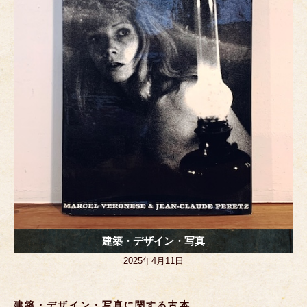
o
er
k
建築・デザイン・写真
2025年4月11日
建築・デザイン・写真に関する古本