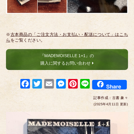
※
古本商品の「ご注文方法・お支払い・配送について」はこち
ら
をご覧ください。
『MADEMOISELLE 1+1』の
購入に関するお問い合わせ
F
T
E
M
Pi
Li
Share
a
wi
m
e
nt
n
記事作成：
古書 象々
c
tt
ail
ss
er
e
(2025年4月11日 更新)
e
er
e
e
b
n
st
o
g