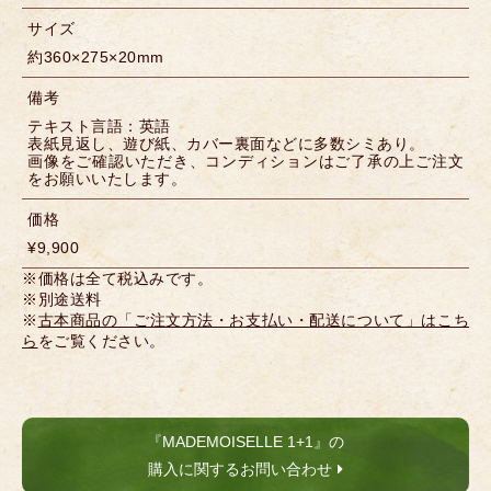
サイズ
約360×275×20mm
備考
テキスト言語：英語
表紙見返し、遊び紙、カバー裏面などに多数シミあり。
画像をご確認いただき、コンディションはご了承の上ご注文
をお願いいたします。
価格
¥9,900
※価格は全て税込みです。
※別途送料
※
古本商品の「ご注文方法・お支払い・配送について」はこち
ら
をご覧ください。
『MADEMOISELLE 1+1』の
購入に関するお問い合わせ