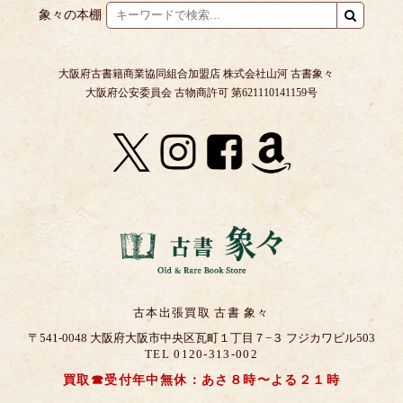
象々の本棚
大阪府古書籍商業協同組合加盟店 株式会社山河 古書象々
大阪府公安委員会 古物商許可 第621110141159号
古本出張買取 古書 象々
〒541-0048 大阪府大阪市中央区瓦町１丁目７−３ フジカワビル503
TEL 0120-313-002
買取☎受付年中無休：あさ８時〜よる２１時