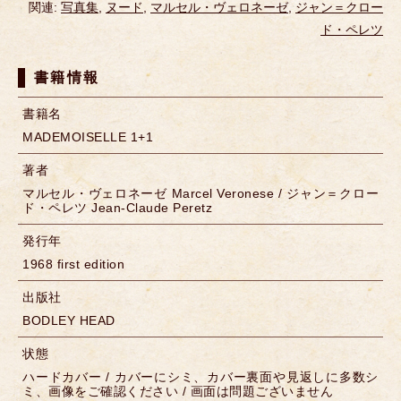
関連:
写真集
,
ヌード
,
マルセル・ヴェロネーゼ
,
ジャン＝クロー
ド・ペレツ
書籍情報
書籍名
MADEMOISELLE 1+1
著者
マルセル・ヴェロネーゼ Marcel Veronese / ジャン＝クロー
ド・ペレツ Jean-Claude Peretz
発行年
1968 first edition
出版社
BODLEY HEAD
状態
ハードカバー / カバーにシミ、カバー裏面や見返しに多数シ
ミ、画像をご確認ください / 画面は問題ございません