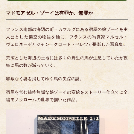
マドモアゼル・ゾーイは有罪か、無罪か
フランス南部の海辺の町・カマルグにある宿屋の娘ゾーイを主
人公とした架空の物語を軸に、フランスの写真家マルセル・
ヴェロネーゼとジャン＝クロード・ペレツが撮影した写真集。
荒涼とした海辺の土地には多くの野生の馬が生息していたが夜
毎に馬の数が減っていく。
容赦なく姿を消してゆく馬の失踪の謎。
宿屋を営む純粋無垢な娘ゾーイの変貌をストーリー仕立てに全
編モノクロームの世界で描いた作品。