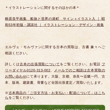
＊イラストレーションに関するそのほかの本＊
柳原良平画集 船旅と世界の港町 サイン＋イラスト入 ｜ 昭
和53年初版・講談社 ｜ イラストレーション・デザイン・画集
エルヴェ・モルヴァンに関する古本の買取は、古書 象々へご
相談ください。
詳しくは
古本の出張買取について
をご覧ください。お電話
フ
リーダイヤル0120-313-002
、
メールでのご相談は古本買取の
お問い合わせ
にて承ります。大阪、京都、奈良〜近畿一円、古
本、版画、建築書、骨董など全国出張査定／買取いたします。
※
古本商品の「ご注文方法・お支払い・配送について」はこち
ら
をご覧ください。