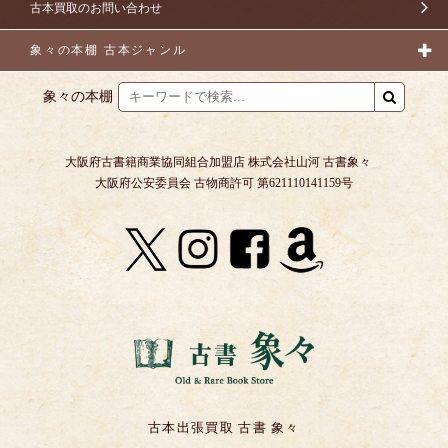
古本買取のお問い合わせ
象々の本棚 古本ジャンル
象々の本棚
大阪府古書籍商業協同組合加盟店 株式会社山河 古書象々
大阪府公安委員会 古物商許可 第621110141159号
古本出張買取 古書 象々