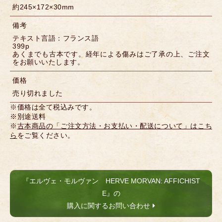
約245×172×30mm
備考
テキスト言語：フランス語
399p
あくまでも古本です。経年による傷みはご了承の上、ご注文
をお願いいたします。
価格
売り切れました
※価格は全て税込みです。
※別途送料
※
古本商品の「ご注文方法・お支払い・配送について」はこち
ら
をご覧ください。
『エルヴェ・モルヴァン HERVE MORVAN: AFFICHIST
E』の
購入に関するお問い合わせ