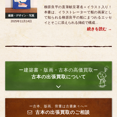
柳原良平の直筆献呈署名＋イラスト入り！
本書は、イラストレーターで船の画家とし
建築・デザイン・写真
て知られる柳原良平の船にまつわるエッセ
2025年11月14日
イとそこに添えられる挿絵で構成...
続きを読む
ー建築書・版画・古本の高価買取ー
古本の出張買取について
ー古本、版画、骨董は古書象々へー
古本の出張買取のご相談