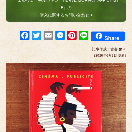
『エルヴェ・モルヴァン HERVE MORVAN: AFFICHIST
E』の
購入に関するお問い合わせ
F
T
E
M
Pi
Li
Share
a
wi
m
e
nt
n
記事作成：
古書 象々
c
tt
ail
ss
er
e
(2026年6月2日 更新)
e
er
e
e
b
n
st
o
g
o
er
k