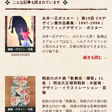
こんな記事も読まれています
永井一正ポスター ｜ 第10回 CSデ
ザイン賞作品募集・1997-1998｜
グラフィックデザイン・ポスター
永井一正デザイン、ポスター入荷！ 版種は
オフセットではなく、シルクスクリーンか
と思われますが、正確な特定ができません
建築・デザイン・写真
ので御了承...
2026年3月28日
続きを読む
戦前のポチ袋『歌舞伎・隈取』11
枚 ｜ 明治大正昭和戦前・木版画・
デザイン・イラストレーション・芸
能
戦前のポチ袋『歌舞伎』 戦前のポチ袋の歌
舞伎ものの一種。 役柄の性格を歌舞伎独特
建築・デザイン・写真
の化粧で表す「隈取」。 いろいろ見比べて