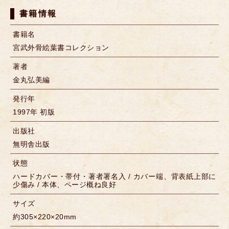
書籍情報
書籍名
宮武外骨絵葉書コレクション
著者
金丸弘美編
発行年
1997年 初版
出版社
無明舎出版
状態
ハードカバー・帯付・著者署名入 / カバー端、背表紙上部に
少傷み / 本体、ページ概ね良好
サイズ
約305×220×20mm