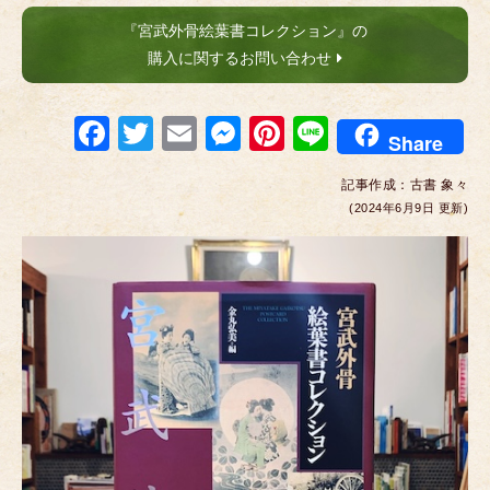
『宮武外骨絵葉書コレクション』の
購入に関するお問い合わせ
F
T
E
M
Pi
Li
Share
a
wi
m
e
nt
n
記事作成：
古書 象々
c
tt
ail
ss
er
e
(2024年6月9日 更新)
e
er
e
e
b
n
st
o
g
o
er
k