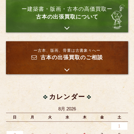
ー建築書・版画・古本の高価買取ー
古本の出張買取について
ー古本、版画、骨董は古書象々へー
古本の出張買取のご相談
カレンダー
8月 2026
日
月
火
水
木
金
土
1