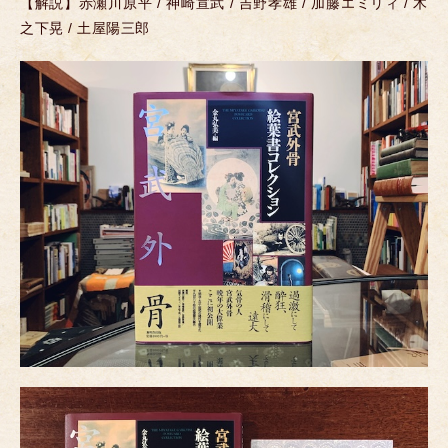
【解説】赤瀬川原平 / 神崎宣武 / 吉野孝雄 / 加藤エミリィ / 木
之下晃 / 土屋陽三郎