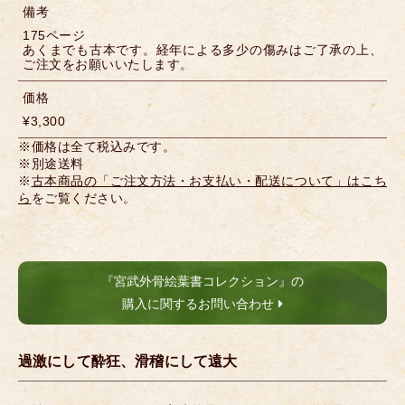
備考
175ページ
あくまでも古本です。経年による多少の傷みはご了承の上、
ご注文をお願いいたします。
価格
¥3,300
※価格は全て税込みです。
※別途送料
※
古本商品の「ご注文方法・お支払い・配送について」はこち
ら
をご覧ください。
『宮武外骨絵葉書コレクション』の
購入に関するお問い合わせ
過激にして酔狂、滑稽にして遠大