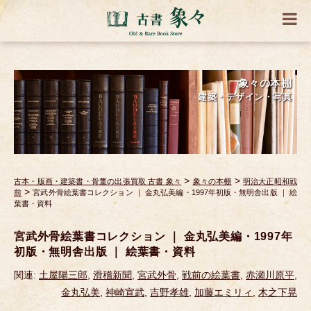
象々の本棚
建築・デザイン・写真
>
>
古本・版画・建築書・骨董の出張買取 古書 象々
象々の本棚
明治大正昭和戦
>
前
宮武外骨絵葉書コレクション ｜ 金丸弘美編・1997年初版・無明舎出版 ｜ 絵
葉書・資料
宮武外骨絵葉書コレクション ｜ 金丸弘美編・1997年
初版・無明舎出版 ｜ 絵葉書・資料
関連:
土屋陽三郎
,
滑稽新聞
,
宮武外骨
,
戦前の絵葉書
,
赤瀬川原平
,
金丸弘美
,
神崎宣武
,
吉野孝雄
,
加藤エミリィ
,
木之下晃