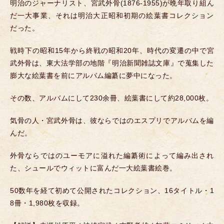
明治のジャーナリスト、宮武外骨(1876-1955)が晩年取り組ん
だ一大事業、それは明治大正昭和初期の絵葉書コレクション
だった。
戦時下の昭和15年から終戦の昭和20年、時代の変遷の中で宮
武外骨は、東大法学部の地階『明治新聞雑誌文庫』で蒐集した
膨大な絵葉書を前にアルバム編纂に夢中になった。
その数、アルバムにして230余冊、絵葉書にして約28,000枚。
気骨の人・宮武外骨は、彼ならではのエスプリでアルバムを編
んだ。
外骨ならではのユーモアに溢れた編纂術によって編み出され
た、シュールでウィットに富んだ一大絵葉書絵巻。
50数年を経て初めて公開されたコレクション、16タイトル・1
8冊・1,980枚を収録。