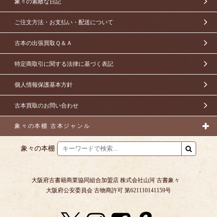
象々の素敵な日記
ご注文方法・お支払い・配送について
古本の出張買取Ｑ＆Ａ
特定商取引に関する法律に基づく表記
個人情報保護基本方針
古本買取のお問い合わせ
象々の本棚 古本ジャンル
象々の本棚
大阪府古書籍商業協同組合加盟店 株式会社山河 古書象々
大阪府公安委員会 古物商許可 第621110141159号