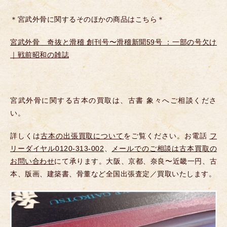
＊宮武外骨に関するそのほかの商品はこちら＊
宮武外骨 奇抜と滑稽 創刊号〜滑稽新聞59号 ：一部の号欠け
｜戦前昭和の雑誌
宮武外骨に関する古本の買取は、古書 象々へご相談くださ
い。
詳しくは
古本の出張買取について
をご覧ください。お電話
フ
リーダイヤル0120-313-002
、
メールでのご相談は古本買取の
お問い合わせ
にて承ります。大阪、京都、奈良〜近畿一円、古
本、版画、建築書、骨董など全国出張査定／買取いたします。