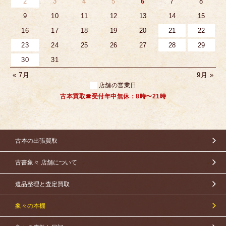
2
3
4
5
6
7
8
9
10
11
12
13
14
15
16
17
18
19
20
21
22
23
24
25
26
27
28
29
30
31
« 7月
9月 »
店舗の営業日
古本買取☎受付年中無休：8時〜21時
古本の出張買取
古書象々 店舗について
遺品整理と査定買取
象々の本棚