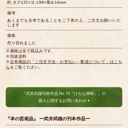
約 タテ122×ヨコ98×厚み14mm
備考
あくまでも古本であることをご了承の上、ご注文お願いいた
します
価格
売り切れました
※価格は全て税込みです。
※別途送料
※
古本商品の「ご注文方法・お支払い・配送について」はこち
ら
をご覧ください。
『武井武雄刊本作品 No.75『けちな神様』』の
購入に関するお問い合わせ
『本の芸術品』 ー武井武雄の刊本作品ー