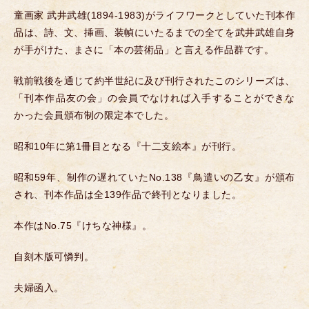
童画家 武井武雄(1894-1983)がライフワークとしていた刊本作
品は、詩、文、挿画、装幀にいたるまでの全てを武井武雄自身
が手がけた、まさに「本の芸術品」と言える作品群です。
戦前戦後を通じて約半世紀に及び刊行されたこのシリーズは、
「刊本作品友の会」の会員でなければ入手することができな
かった会員頒布制の限定本でした。
昭和10年に第1冊目となる『十二支絵本』が刊行。
昭和59年、制作の遅れていたNo.138『鳥遣いの乙女』が頒布
され、刊本作品は全139作品で終刊となりました。
本作はNo.75『けちな神様』。
自刻木版可憐判。
夫婦函入。