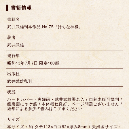
書籍情報
書籍名
武井武雄刊本作品 No.75『けちな神様』
著者
武井武雄
発行年
昭和43年7月7日 限定480部
出版社
武井武雄私刊
状態
ハードカバー・夫婦函・武井武雄署名入 / 自刻木版可憐判 /
函裏面にヤケ筋 / 本体概ね良好、ページ問題ございません /
経年による多少の傷みはご了承ください
サイズ
本サイズ：約 タテ113×ヨコ92×厚み8mm / 夫婦函サイズ：