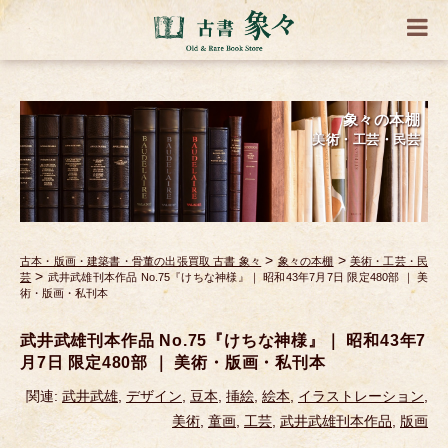
象々の本棚
美術・工芸・民芸
>
>
古本・版画・建築書・骨董の出張買取 古書 象々
象々の本棚
美術・工芸・民
>
芸
武井武雄刊本作品 No.75『けちな神様』｜ 昭和43年7月7日 限定480部 ｜ 美
術・版画・私刊本
武井武雄刊本作品 No.75『けちな神様』｜ 昭和43年7
月7日 限定480部 ｜ 美術・版画・私刊本
関連:
武井武雄
,
デザイン
,
豆本
,
挿絵
,
絵本
,
イラストレーション
,
美術
,
童画
,
工芸
,
武井武雄刊本作品
,
版画