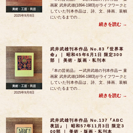
画家 武井武雄(1894-1983)がライフワークと
美術・工芸・民芸
していた刊本作品は、詩、文、挿画、装幀
2025年9月8日
にいたるまでの...
続きを読む
武井武雄刊本作品 No.83『世界革
命』｜ 昭和45年6月1日 限定300
部 ｜ 美術・版画・私刊本
『本の芸術品』 ー武井武雄の刊本作品ー 童
画家 武井武雄(1894-1983)がライフワークと
していた刊本作品は、詩、文、挿画、装幀
美術・工芸・民芸
にいたるまでの...
2025年9月8日
続きを読む
武井武雄刊本作品 No.137『ABC
夜話』｜ 昭和57年11月3日 限定3
00部 ｜ 美術・版画・私刊本