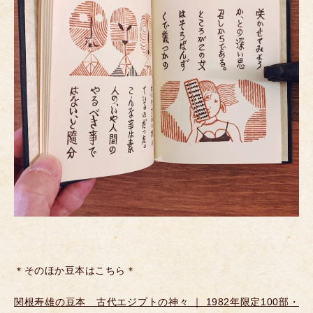
＊そのほか豆本はこちら＊
関根寿雄の豆本 古代エジプトの神々 ｜ 1982年限定100部・