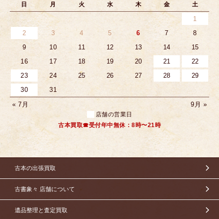
日
月
火
水
木
金
土
1
2
3
4
5
6
7
8
9
10
11
12
13
14
15
16
17
18
19
20
21
22
23
24
25
26
27
28
29
30
31
« 7月
9月 »
店舗の営業日
古本買取☎受付年中無休：8時〜21時
古本の出張買取
古書象々 店舗について
遺品整理と査定買取