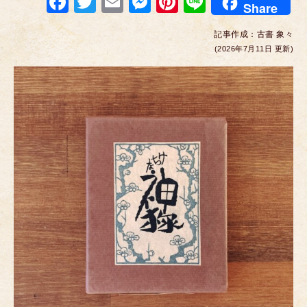
F
T
E
M
Pi
Li
Share
a
wi
m
e
nt
n
記事作成：
古書 象々
c
tt
ail
ss
er
e
(2026年7月11日 更新)
e
er
e
e
b
n
st
o
g
o
er
k