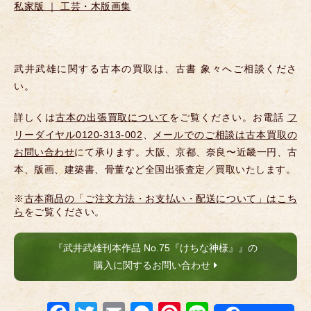
私家版 ｜ 工芸・木版画集
武井武雄に関する古本の買取は、古書 象々へご相談くださ
い。
詳しくは
古本の出張買取について
をご覧ください。お電話
フ
リーダイヤル0120-313-002
、
メールでのご相談は古本買取の
お問い合わせ
にて承ります。大阪、京都、奈良〜近畿一円、古
本、版画、建築書、骨董など全国出張査定／買取いたします。
※
古本商品の「ご注文方法・お支払い・配送について」はこち
ら
をご覧ください。
『武井武雄刊本作品 No.75『けちな神様』』の
購入に関するお問い合わせ