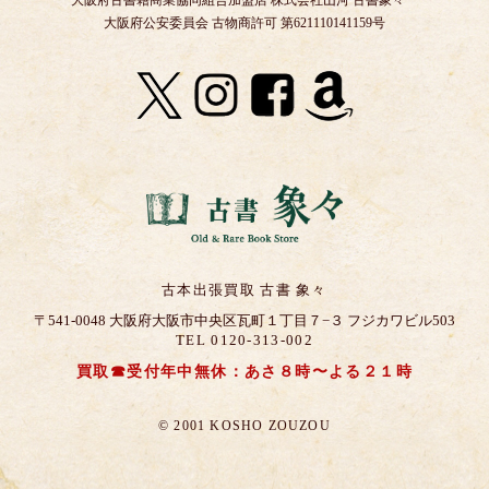
大阪府古書籍商業協同組合加盟店 株式会社山河 古書象々
大阪府公安委員会 古物商許可 第621110141159号
古本出張買取 古書 象々
〒541-0048 大阪府大阪市中央区瓦町１丁目７−３ フジカワビル503
TEL 0120-313-002
買取☎受付年中無休：あさ８時〜よる２１時
© 2001 KOSHO ZOUZOU