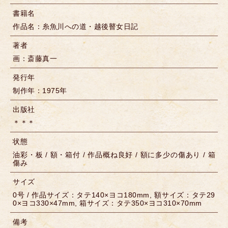
書籍名
作品名：糸魚川への道・越後瞽女日記
著者
画：斎藤真一
発行年
制作年：1975年
出版社
＊＊＊
状態
油彩・板 / 額・箱付 / 作品概ね良好 / 額に多少の傷あり / 箱
傷み
サイズ
0号 / 作品サイズ：タテ140×ヨコ180mm, 額サイズ：タテ29
0×ヨコ330×47mm, 箱サイズ：タテ350×ヨコ310×70mm
備考