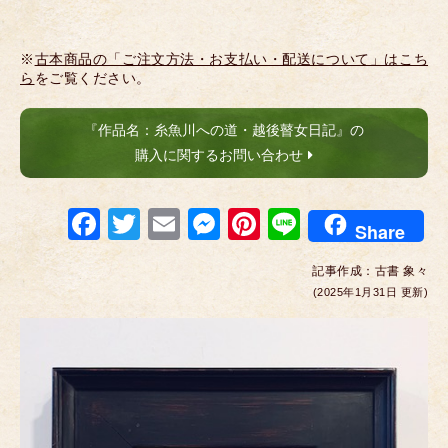
※
古本商品の「ご注文方法・お支払い・配送について」はこち
ら
をご覧ください。
『作品名：糸魚川への道・越後瞽女日記』の
購入に関するお問い合わせ
F
T
E
M
Pi
Li
Share
a
wi
m
e
nt
n
記事作成：
古書 象々
c
tt
ail
ss
er
e
(2025年1月31日 更新)
e
er
e
e
b
n
st
o
g
o
er
k