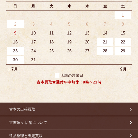
日
月
火
水
木
金
土
1
2
3
4
5
6
7
8
9
10
11
12
13
14
15
16
17
18
19
20
21
22
23
24
25
26
27
28
29
30
31
« 7月
9月 »
店舗の営業日
古本買取☎受付年中無休：8時〜21時
古本の出張買取
古書象々 店舗について
遺品整理と査定買取