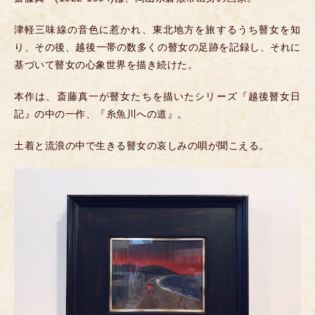
津軽三味線の音色に惹かれ、東北地方を旅するうち瞽女を知
り、その後、越後一帯の数多くの瞽女の足跡を記録し、それに
基づいて瞽女の心象世界を描き続けた。
本作は、斎藤真一が瞽女たちを描いたシリーズ『越後瞽女日
記』の中の一作、『糸魚川への道』。
土着と流浪の中で生きる瞽女の哀しみの唄が聞こえる。