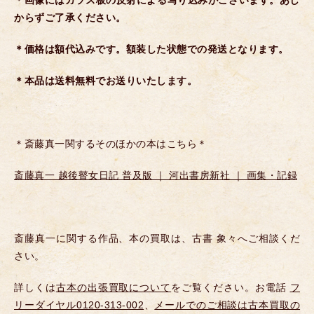
からずご了承ください。
＊価格は額代込みです。額装した状態での発送となります。
＊本品は送料無料でお送りいたします。
＊斎藤真一関するそのほかの本はこちら＊
斎藤真一 越後瞽女日記 普及版 ｜ 河出書房新社 ｜ 画集・記録
斎藤真一に関する作品、本の買取は、古書 象々へご相談くだ
さい。
詳しくは
古本の出張買取について
をご覧ください。お電話
フ
リーダイヤル0120-313-002
、
メールでのご相談は古本買取の