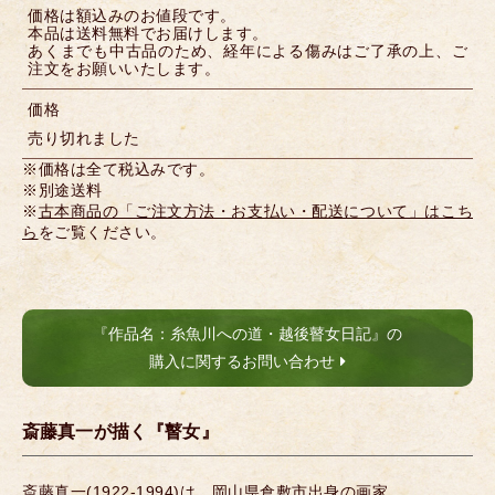
価格は額込みのお値段です。
本品は送料無料でお届けします。
あくまでも中古品のため、経年による傷みはご了承の上、ご
注文をお願いいたします。
価格
売り切れました
※価格は全て税込みです。
※別途送料
※
古本商品の「ご注文方法・お支払い・配送について」はこち
ら
をご覧ください。
『作品名：糸魚川への道・越後瞽女日記』の
購入に関するお問い合わせ
斎藤真一が描く『瞽女』
斎藤真一(1922-1994)は、岡山県倉敷市出身の画家。