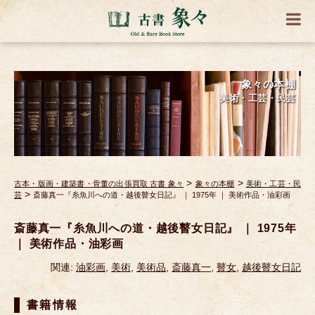
象々の本棚
美術・工芸・民芸
>
>
古本・版画・建築書・骨董の出張買取 古書 象々
象々の本棚
美術・工芸・民
>
芸
斎藤真一『糸魚川への道・越後瞽女日記』 ｜ 1975年 ｜ 美術作品・油彩画
斎藤真一『糸魚川への道・越後瞽女日記』 ｜ 1975年
｜ 美術作品・油彩画
関連:
油彩画
,
美術
,
美術品
,
斎藤真一
,
瞽女
,
越後瞽女日記
書籍情報