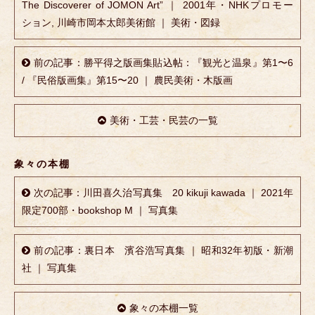
The Discoverer of JOMON Art” ｜ 2001年・NHKプロモー
ション, 川崎市岡本太郎美術館 ｜ 美術・図録
前の記事：勝平得之版画集貼込帖：『観光と温泉』第1〜6
/ 『民俗版画集』第15〜20 ｜ 農民美術・木版画
美術・工芸・民芸の一覧
象々の本棚
次の記事：川田喜久治写真集 20 kikuji kawada ｜ 2021年
限定700部・bookshop M ｜ 写真集
前の記事：裏日本 濱谷浩写真集 ｜ 昭和32年初版・新潮
社 ｜ 写真集
象々の本棚一覧