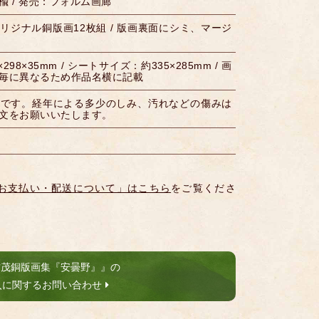
 / 発売：フォルム画廊
リジナル銅版画12枚組 / 版画裏面にシミ、マージ
98×35mm / シートサイズ：約335×285mm / 画
毎に異なるため作品名横に記載
品です。経年による多少のしみ、汚れなどの傷みは
文をお願いいたします。
お支払い・配送について」はこちら
をご覧くださ
村茂銅版画集『安曇野』』の
入に関するお問い合わせ