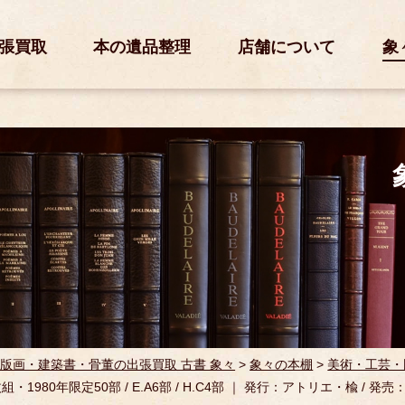
張買取
本の遺品整理
店舗について
象
版画・建築書・骨董の出張買取 古書 象々
>
象々の本棚
>
美術・工芸・
枚組・1980年限定50部 / E.A6部 / H.C4部 ｜ 発行：アトリエ・楡 