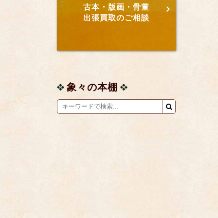
古本・版画・骨董
出張買取のご相談
象々の本棚