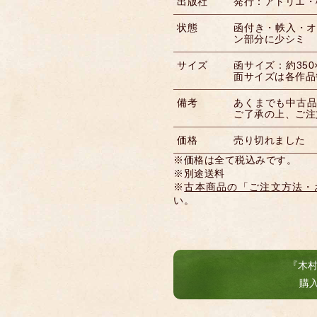
出版社
発行：アトリエ・楡
状態
函付き・帙入・オ
ン部分に少シミ
サイズ
函サイズ：約350×2
面サイズは各作品
備考
あくまでも中古
ご了承の上、ご注
価格
売り切れました
※価格は全て税込みです。
※別途送料
※
古本商品の「ご注文方法・
い。
『木
購