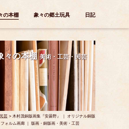
々の本棚
象々の郷土玩具
日記
象々の本棚
美術・工芸・民芸
民芸
>
木村茂銅版画集『安曇野』 ｜ オリジナル銅版
/ 発売：フォルム画廊 ｜ 版画・銅版画・美術・工芸