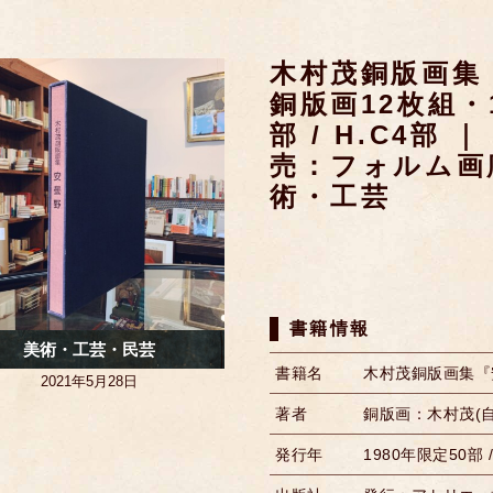
木村茂銅版画集
銅版画12枚組・1
部 / H.C4部
売：フォルム画
術・工芸
書籍情報
美術・工芸・民芸
書籍名
木村茂銅版画集『
2021年5月28日
著者
銅版画：木村茂(自
発行年
1980年限定50部 / 