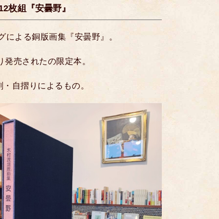
12枚組『安曇野』
ングによる銅版画集『安曇野』。
より発売されたの限定本。
刻・自摺りによるもの。