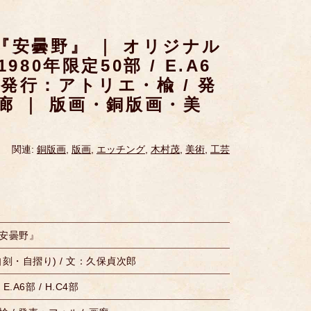
『安曇野』 ｜ オリジナル
980年限定50部 / E.A6
 ｜ 発行：アトリエ・楡 / 発
廊 ｜ 版画・銅版画・美
関連:
銅版画
,
版画
,
エッチング
,
木村茂
,
美術
,
工芸
安曇野』
刻・自摺り) / 文：久保貞次郎
E.A6部 / H.C4部