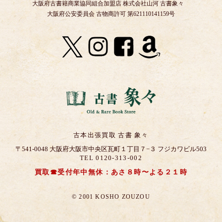
大阪府古書籍商業協同組合加盟店 株式会社山河 古書象々
大阪府公安委員会 古物商許可 第621110141159号
古本出張買取 古書 象々
〒541-0048 大阪府大阪市中央区瓦町１丁目７−３ フジカワビル503
TEL 0120-313-002
買取☎受付年中無休：あさ８時〜よる２１時
© 2001 KOSHO ZOUZOU