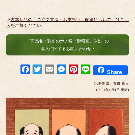
※
古本商品の「ご注文方法・お支払い・配送について」はこち
ら
をご覧ください。
『商品名：戦前のポチ袋『滑稽画』6枚』の
購入に関するお問い合わせ
F
T
E
M
Pi
Li
Share
a
wi
m
e
nt
n
記事作成：
古書 象々
c
tt
ail
ss
er
e
(2024年4月4日 更新)
e
er
e
e
b
n
st
o
g
o
er