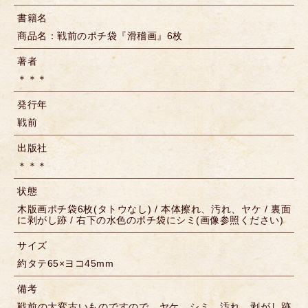
書籍名
商品名：戦前のポチ袋『滑稽画』6枚
著者
＊＊＊
発行年
戦前
出版社
＊＊＊
状態
木版画ポチ袋6枚(タトウなし) / 本体擦れ、汚れ、ヤケ / 裏面
に剥がし跡 / 右下の水色のポチ袋にシミ(画像参照ください)
サイズ
約タテ65×ヨコ45mm
備考
戦前の大変古いものですので、ヤケ、シミ、汚れ、剥がし跡