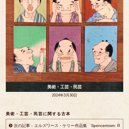
k
美術・工芸・民芸
2024年3月30日
美術・工芸・民芸に関する古本
次の記事：エルズワース・ケリー作品集 Spencertown: R