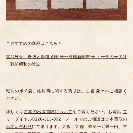
＊おすすめの商品はこちら＊
宮武外骨 奇抜と滑稽 創刊号〜滑稽新聞59号 ：一部の号欠け
｜戦前昭和の雑誌
戦前のポチ袋、絵封筒に関する買取は、古書 象々へご相談く
ださい。
詳しくは
古本の出張買取について
をご覧ください。お電話
フ
リーダイヤル0120-313-002
、
メールでのご相談は古本買取の
お問い合わせ
にて承ります。大阪、京都、奈良〜近畿一円、古