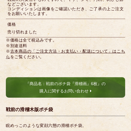
などございます。
コンディションは画像をご確認いただき、ご了承の上ご注文
をお願いいたします。
価格
売り切れました
※価格は全て税込みです。
※別途送料
※
古本商品の「ご注文方法・お支払い・配送について」はこち
ら
をご覧ください。
『商品名：戦前のポチ袋『滑稽画』6枚』の
購入に関するお問い合わせ
戦前の滑稽木版ポチ袋
睨めっこのような変顔六態の滑稽ポチ袋。