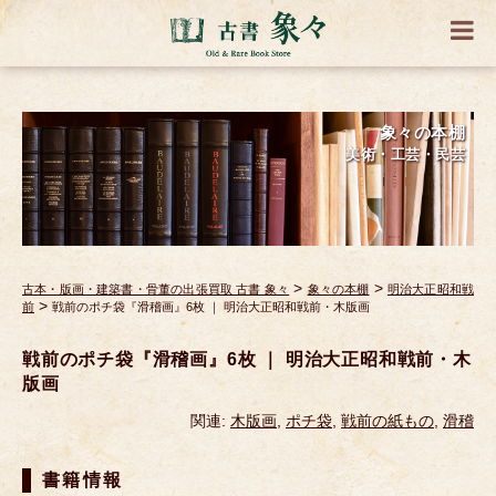
象々の本棚
美術・工芸・民芸
>
>
古本・版画・建築書・骨董の出張買取 古書 象々
象々の本棚
明治大正昭和戦
>
前
戦前のポチ袋『滑稽画』6枚 ｜ 明治大正昭和戦前・木版画
戦前のポチ袋『滑稽画』6枚 ｜ 明治大正昭和戦前・木
版画
関連:
木版画
,
ポチ袋
,
戦前の紙もの
,
滑稽
書籍情報