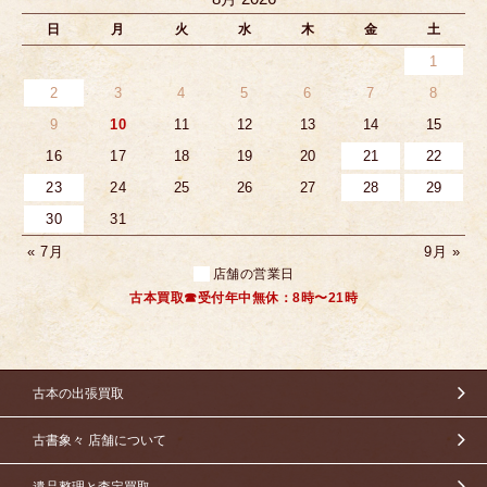
日
月
火
水
木
金
土
1
2
3
4
5
6
7
8
9
10
11
12
13
14
15
16
17
18
19
20
21
22
23
24
25
26
27
28
29
30
31
« 7月
9月 »
店舗の営業日
古本買取☎受付年中無休：8時〜21時
古本の出張買取
古書象々 店舗について
遺品整理と査定買取