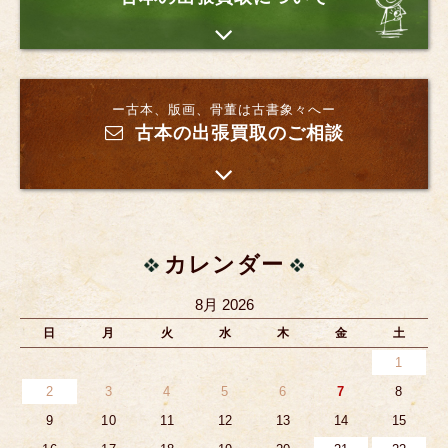
ー古本、版画、骨董は古書象々へー
古本の出張買取のご相談
カレンダー
8月 2026
日
月
火
水
木
金
土
1
2
3
4
5
6
7
8
9
10
11
12
13
14
15