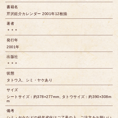
書籍名
芹沢銈介カレンダー 2001年12枚揃
著者
＊＊＊
発行年
2001年
出版社
＊＊＊
状態
タトウ入、シミ・ヤケあり
サイズ
シートサイズ：約378×277mm, タトウサイズ：約390×308m
m
備考
シミ・ヤケなどの経年劣化はご了承の上、ご注文をお願いい