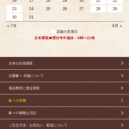
16
17
18
19
20
21
22
23
24
25
26
27
28
29
30
31
« 7月
9月 »
店舗の営業日
古本買取☎受付年中無休：8時〜21時
古本の出張買取
古書象々 店舗について
遺品整理と査定買取
象々の本棚
象々の素敵な日記
ご注文方法・お支払い・配送について