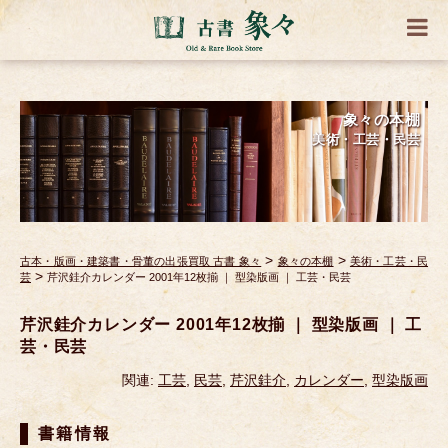
象々の本棚
美術・工芸・民芸
>
>
古本・版画・建築書・骨董の出張買取 古書 象々
象々の本棚
美術・工芸・民
>
芸
芹沢銈介カレンダー 2001年12枚揃 ｜ 型染版画 ｜ 工芸・民芸
芹沢銈介カレンダー 2001年12枚揃 ｜ 型染版画 ｜ 工
芸・民芸
関連:
工芸
,
民芸
,
芹沢銈介
,
カレンダー
,
型染版画
書籍情報