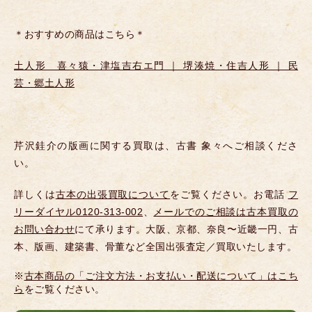
＊おすすめの商品はこちら＊
土人形 喜々猿・津塩吉右エ門 ｜ 堺湊焼・住吉人形 ｜ 民
芸・郷土人形
芹沢銈介の版画に関する買取は、古書 象々へご相談くださ
い。
詳しくは
古本の出張買取について
をご覧ください。お電話
フ
リーダイヤル0120-313-002
、
メールでのご相談は古本買取の
お問い合わせ
にて承ります。大阪、京都、奈良〜近畿一円、古
本、版画、建築書、骨董など全国出張査定／買取いたします。
※
古本商品の「ご注文方法・お支払い・配送について」はこち
ら
をご覧ください。