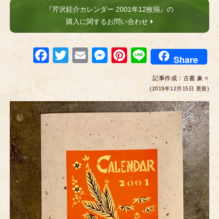
『芹沢銈介カレンダー 2001年12枚揃』の
購入に関するお問い合わせ
F
T
E
M
Pi
Li
Share
a
wi
m
e
nt
n
記事作成：
古書 象々
c
tt
ail
ss
er
e
(2019年12月15日 更新)
e
er
e
e
b
n
st
o
g
o
er
k