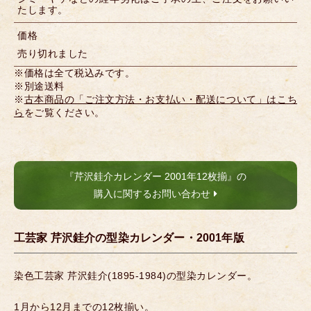
たします。
価格
売り切れました
※価格は全て税込みです。
※別途送料
※
古本商品の「ご注文方法・お支払い・配送について」はこち
ら
をご覧ください。
『芹沢銈介カレンダー 2001年12枚揃』の
購入に関するお問い合わせ
工芸家 芹沢銈介の型染カレンダー・2001年版
染色工芸家 芹沢銈介(1895-1984)の型染カレンダー。
1月から12月までの12枚揃い。