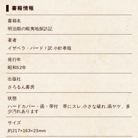
書籍情報
書籍名
明治期の蝦夷地探訪記
著者
イザベラ・バード / 訳:小針孝哉
発行年
昭和52年
出版社
さろるん書房
状態
ハードカバー・函・帯付 帯にスレ,小さな破れ,函ヤケ、多
少汚れあります
サイズ
約217×163×23mm