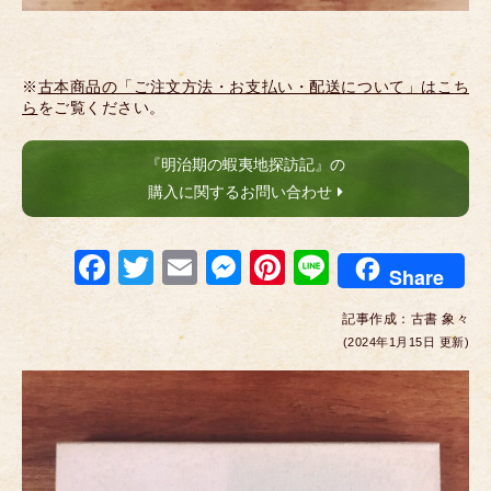
※
古本商品の「ご注文方法・お支払い・配送について」はこち
ら
をご覧ください。
『明治期の蝦夷地探訪記』の
購入に関するお問い合わせ
F
T
E
M
Pi
Li
Share
a
wi
m
e
nt
n
記事作成：
古書 象々
c
tt
ail
ss
er
e
(2024年1月15日 更新)
e
er
e
e
b
n
st
o
g
o
er