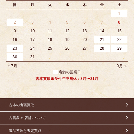
日
月
火
水
木
金
土
1
2
3
4
5
6
7
8
9
10
11
12
13
14
15
16
17
18
19
20
21
22
23
24
25
26
27
28
29
30
31
« 7月
9月 »
店舗の営業日
古本買取☎受付年中無休：8時〜21時
古本の出張買取
古書象々 店舗について
遺品整理と査定買取