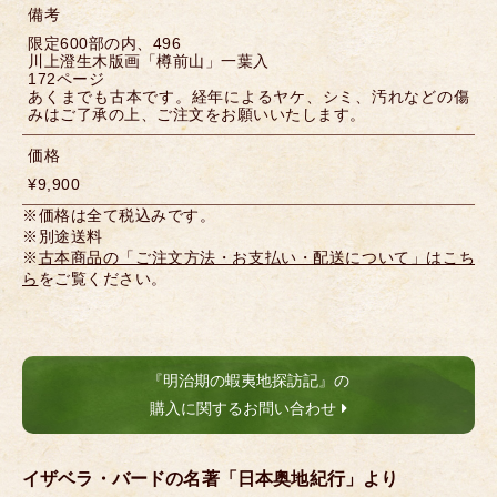
備考
限定600部の内、496
川上澄生木版画「樽前山」一葉入
172ページ
あくまでも古本です。経年によるヤケ、シミ、汚れなどの傷
みはご了承の上、ご注文をお願いいたします。
価格
¥9,900
※価格は全て税込みです。
※別途送料
※
古本商品の「ご注文方法・お支払い・配送について」はこち
ら
をご覧ください。
『明治期の蝦夷地探訪記』の
購入に関するお問い合わせ
イザベラ・バードの名著「日本奥地紀行」より