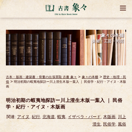
象々の本棚
美術・工芸・民芸
>
>
古本・版画・建築書・骨董の出張買取 古書 象々
象々の本棚
歴史・地理・民
>
俗
明治初期の蝦夷地探訪ー川上澄生木版一葉入 ｜ 民俗学・紀行・アイヌ・木版
画
明治初期の蝦夷地探訪ー川上澄生木版一葉入 ｜ 民俗
学・紀行・アイヌ・木版画
関連:
アイヌ
,
紀行
,
北海道
,
蝦夷
,
イザベラ・バード
,
木版画
,
川上
澄生
,
民俗学
,
風俗