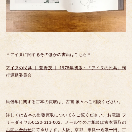
＊アイヌに関するそのほかの書籍はこちら＊
アイヌの民具 ｜ 萱野茂 ｜ 1978年初版・『アイヌの民具』刊
行運動委員会
民俗学に関する古本の買取は、古書 象々へご相談ください。
詳しくは
古本の出張買取について
をご覧ください。お電話
フ
リーダイヤル0120-313-002
、
メールでのご相談は古本買取の
お問い合わせ
にて承ります。大阪、京都、奈良〜近畿一円、古