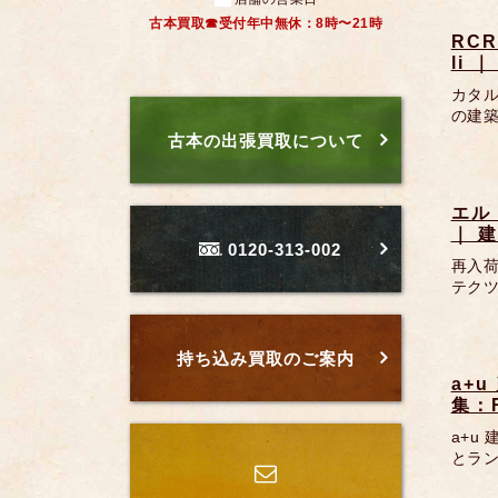
古本買取☎受付年中無休：8時〜21時
RCR
li 
カタ
の建築
古本の出張買取について
エル・
｜ 
0120-313-002
再入荷
テクツ
持ち込み買取のご案内
a+u
集：
a+u
とラン