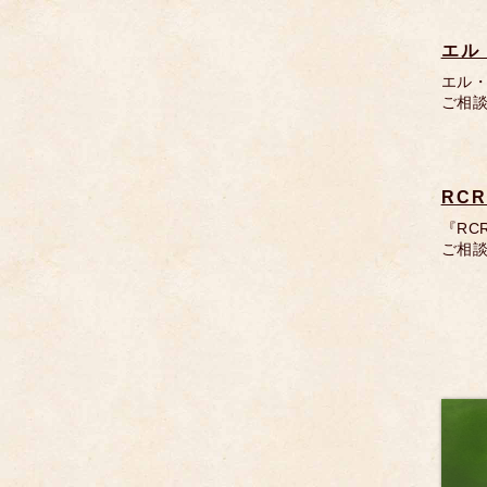
エル・
エル・
ご相談
RCR
『RC
ご相