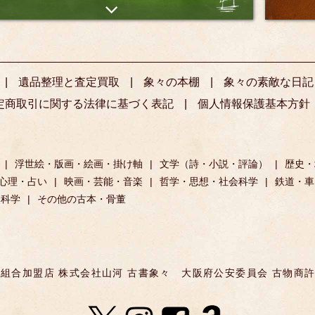
遺品整理と査定買取
象々の本棚
象々の素敵な日記
定商取引に関する法律に基づく表記
個人情報保護基本方針
浮世絵・版画・絵画・掛け軸
文学（詩・小説・評論）
歴史・
心理・占い
映画・芸能・音楽
哲学・思想・社会科学
鉄道・車
然科学
その他の古本・骨董
組合加盟店 株式会社山河 古書象々
大阪府公安委員会 古物商許可 第