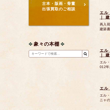
古本・版画・骨董
出張買取のご相談
エル・
｜ 
再入荷
建築書は
象々の本棚
エル・
｜ 
エル・
012
エル・
エル・
ニャの