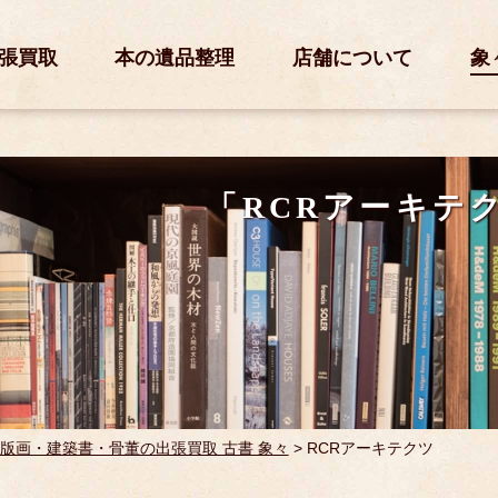
張買取
本の遺品整理
店舗について
象
「RCRアーキテ
版画・建築書・骨董の出張買取 古書 象々
>
RCRアーキテクツ