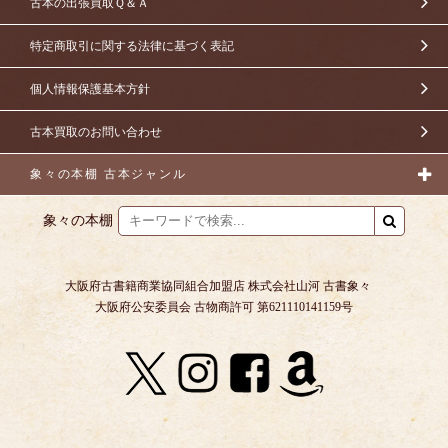
古本の出張買取Ｑ＆Ａ
特定商取引に関する法律に基づく表記
個人情報保護基本方針
古本買取のお問い合わせ
象々の本棚 古本ジャンル
象々の本棚
大阪府古書籍商業協同組合加盟店 株式会社山河 古書象々
大阪府公安委員会 古物商許可 第621110141159号