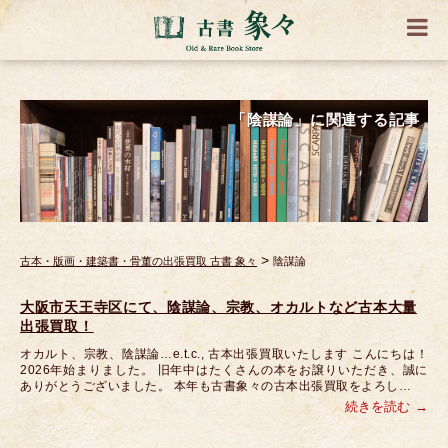
「陰謀論」に関連する記事
>
古本・版画・建築書・骨董の出張買取 古書 象々
陰謀論
大阪市天王寺区にて、陰謀論、宗教、オカルトなど古本大量
出張買取！
オカルト、宗教、陰謀論…e.t.c., 古本出張買取いたします こんにちは！
2026年始まりました。 旧年中はたくさんの本をお譲りいただき、誠に
ありがとうございました。 本年も古書象々の古本出張買取をよろし…
続きを読む