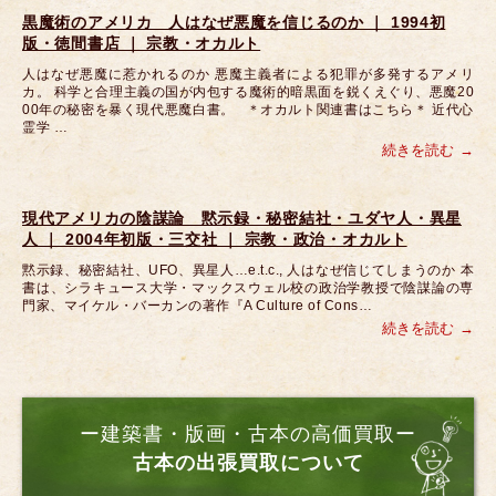
黒魔術のアメリカ 人はなぜ悪魔を信じるのか ｜ 1994初
版・徳間書店 ｜ 宗教・オカルト
人はなぜ悪魔に惹かれるのか 悪魔主義者による犯罪が多発するアメリ
カ。 科学と合理主義の国が内包する魔術的暗黒面を鋭くえぐり、悪魔20
00年の秘密を暴く現代悪魔白書。 ＊オカルト関連書はこちら＊ 近代心
霊学 …
続きを読む
現代アメリカの陰謀論 黙示録・秘密結社・ユダヤ人・異星
人 ｜ 2004年初版・三交社 ｜ 宗教・政治・オカルト
黙示録、秘密結社、UFO、異星人…e.t.c., 人はなぜ信じてしまうのか 本
書は、シラキュース大学・マックスウェル校の政治学教授で陰謀論の専
門家、マイケル・バーカンの著作『A Culture of Cons…
続きを読む
ー建築書・版画・古本の高価買取ー
古本の出張買取について