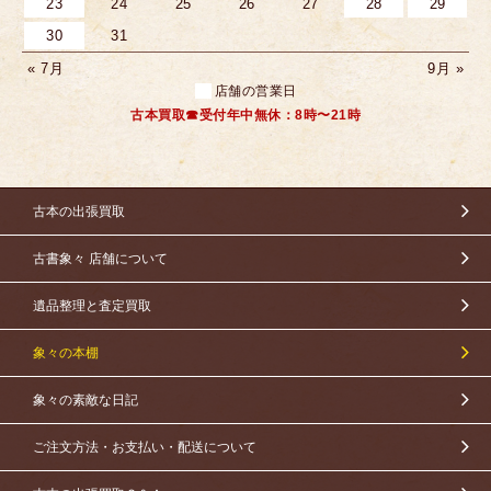
23
24
25
26
27
28
29
30
31
« 7月
9月 »
店舗の営業日
古本買取☎受付年中無休：8時〜21時
古本の出張買取
古書象々 店舗について
遺品整理と査定買取
象々の本棚
象々の素敵な日記
ご注文方法・お支払い・配送について