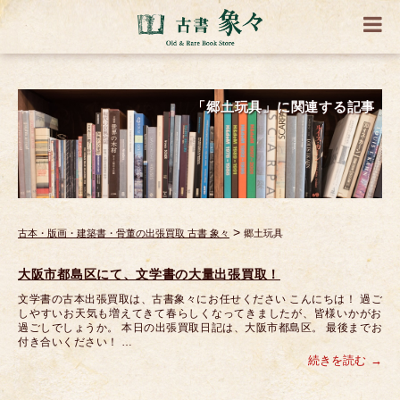
「郷土玩具」に関連する記事
>
古本・版画・建築書・骨董の出張買取 古書 象々
郷土玩具
大阪市都島区にて、文学書の大量出張買取！
文学書の古本出張買取は、古書象々にお任せください こんにちは！ 過ご
しやすいお天気も増えてきて春らしくなってきましたが、皆様いかがお
過ごしでしょうか。 本日の出張買取日記は、大阪市都島区。 最後までお
付き合いください！ …
続きを読む