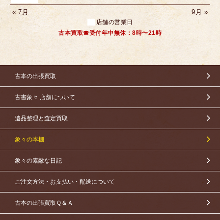
« 7月
9月 »
店舗の営業日
古本買取☎受付年中無休：8時〜21時
古本の出張買取
古書象々 店舗について
遺品整理と査定買取
象々の本棚
象々の素敵な日記
ご注文方法・お支払い・配送について
古本の出張買取Ｑ＆Ａ