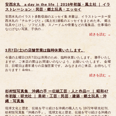
安西水丸 a day in the life ｜ 2016年初版・風土社 ｜ イラ
ストレーション・民芸・郷土玩具・エッセイ
安西水丸のイラスト多数収録のエッセイ集 本書は、イラストレーター安
西水丸の『チルチンびと』(風土社)連載のエッセイをまとめた本。 郷土
玩具やこけし、ソフビ人形、スノードムや骨董などの蒐集品、仕事場の
なにげない写真、子供の…
続きを読む
3月7日(土)の店舗営業は臨時休業いたします。
今週の土曜日(3月7日)は所用のため、臨時休業いたします。 勝手いたし
ますが、ご来店の際はお間違いのないよう、お願いいたします。 金曜
日、日曜日は通常通りの店舗営業です。 みなさまのご来店、お待ちして
おります！ &nbs…
続きを読む
杉村恒写真集 沖縄の手 ー伝統工芸・人と作品ー ｜ 昭和47
年初版・研光社 ｜ 美術・工芸・民芸・建築・郷土玩具・沖
縄・写真集
琉球文化と歴史、伝統を守り続ける沖縄の職人たち 1972年研光社刊、
杉村恒写真集『沖縄の手』。 琉球文化と歴史、伝統を守り続ける沖縄の