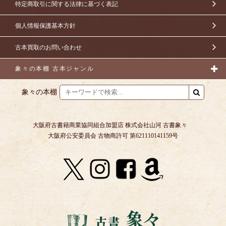
特定商取引に関する法律に基づく表記
個人情報保護基本方針
古本買取のお問い合わせ
象々の本棚 古本ジャンル
象々の本棚
大阪府古書籍商業協同組合加盟店 株式会社山河 古書象々
大阪府公安委員会 古物商許可 第621110141159号