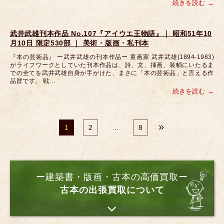
続きを読む
武井武雄刊本作品 No.107『アイウエ王物語』｜ 昭和51年10
月10日 限定530部 ｜ 美術・版画・私刊本
『本の芸術品』 ー武井武雄の刊本作品ー 童画家 武井武雄(1894-1983)
がライフワークとしていた刊本作品は、詩、文、挿画、装幀にいたるま
での全てを武井武雄自身が手がけた、まさに「本の芸術品」と言える作
品群です。 戦…
続きを読む
»
1
2
…
8
ー建築書・版画・古本の高価買取ー
古本の出張買取について