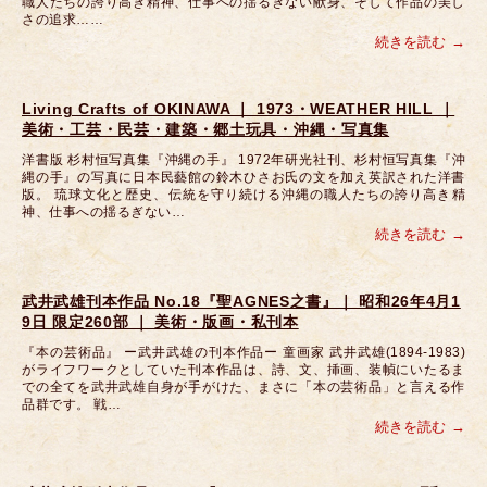
職人たちの誇り高き精神、仕事への揺るぎない献身、そして作品の美し
さの追求……
続きを読む
Living Crafts of OKINAWA ｜ 1973・WEATHER HILL ｜
美術・工芸・民芸・建築・郷土玩具・沖縄・写真集
洋書版 杉村恒写真集『沖縄の手』 1972年研光社刊、杉村恒写真集『沖
縄の手』の写真に日本民藝館の鈴木ひさお氏の文を加え英訳された洋書
版。 琉球文化と歴史、伝統を守り続ける沖縄の職人たちの誇り高き精
神、仕事への揺るぎない…
続きを読む
武井武雄刊本作品 No.18『聖AGNES之書』｜ 昭和26年4月1
9日 限定260部 ｜ 美術・版画・私刊本
『本の芸術品』 ー武井武雄の刊本作品ー 童画家 武井武雄(1894-1983)
がライフワークとしていた刊本作品は、詩、文、挿画、装幀にいたるま
での全てを武井武雄自身が手がけた、まさに「本の芸術品」と言える作
品群です。 戦…
続きを読む