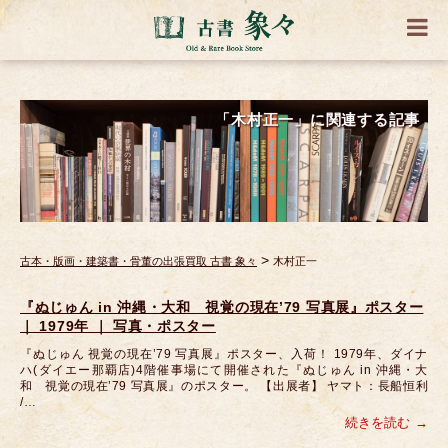
「木村正一」に関連する記事
>
古本・版画・建築書・骨董の出張買取 古書 象々
木村正一
『ぬじゅん in 沖縄・大和 視覚の現在’79 写真展』ポスター
｜ 1979年 ｜ 写真・ポスター
『ぬじゅん 視覚の現在’79 写真展』ポスター、入荷！ 1979年、ダイナ
ハ(ダイエー那覇店)4階催事場にて開催された『ぬじゅん in 沖縄・大
和 視覚の現在’79 写真展』のポスター。 【出展者】 ヤマト：長船恒利
/…
続きを読む