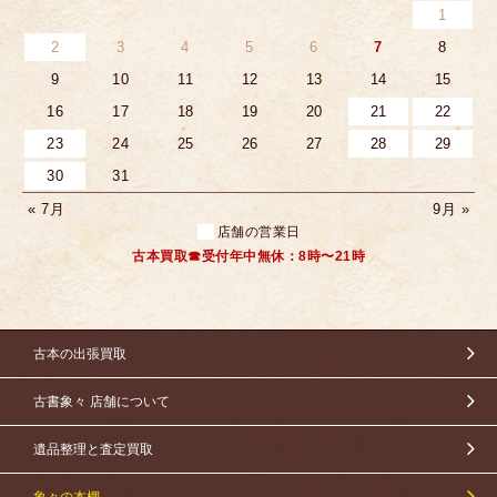
1
2
3
4
5
6
7
8
9
10
11
12
13
14
15
16
17
18
19
20
21
22
23
24
25
26
27
28
29
30
31
« 7月
9月 »
店舗の営業日
古本買取☎受付年中無休：8時〜21時
古本の出張買取
古書象々 店舗について
遺品整理と査定買取
象々の本棚