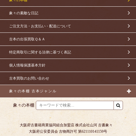
象々の素敵な日記
ご注文方法・お支払い・配送について
古本の出張買取Ｑ＆Ａ
特定商取引に関する法律に基づく表記
個人情報保護基本方針
古本買取のお問い合わせ
象々の本棚 古本ジャンル
象々の本棚
大阪府古書籍商業協同組合加盟店 株式会社山河 古書象々
大阪府公安委員会 古物商許可 第621110141159号