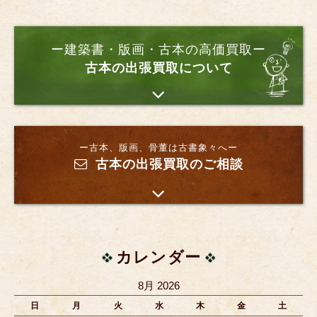
ー建築書・版画・古本の高価買取ー
古本の出張買取について
ー古本、版画、骨董は古書象々へー
古本の出張買取のご相談
カレンダー
8月 2026
日
月
火
水
木
金
土