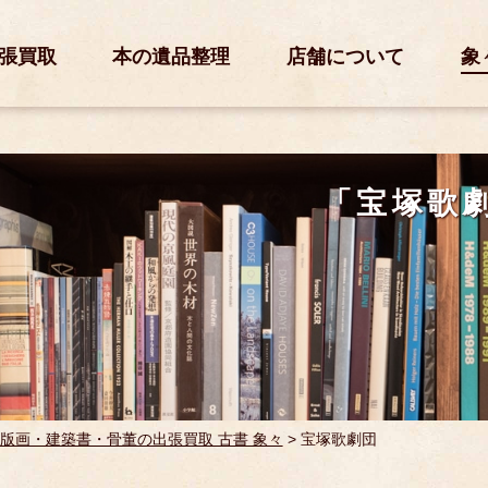
張買取
本の遺品整理
店舗について
象
「宝塚歌
版画・建築書・骨董の出張買取 古書 象々
>
宝塚歌劇団