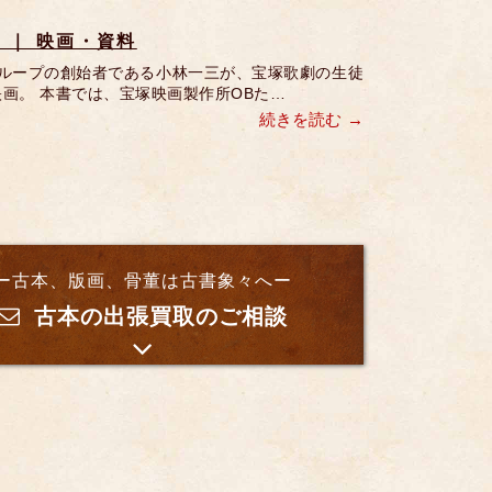
 ｜ 映画・資料
グループの創始者である小林一三が、宝塚歌劇の生徒
画。 本書では、宝塚映画製作所OBた…
続きを読む
ー古本、版画、骨董は古書象々へー
古本の出張買取のご相談