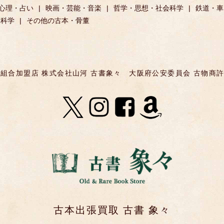
心理・占い
映画・芸能・音楽
哲学・思想・社会科学
鉄道・車
然科学
その他の古本・骨董
組合加盟店 株式会社山河 古書象々
大阪府公安委員会 古物商許可 第
古本出張買取 古書 象々