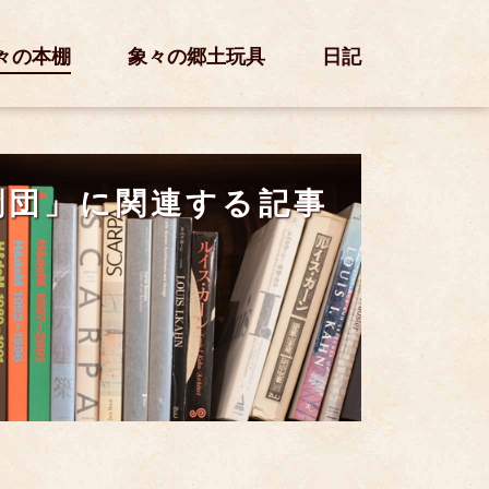
々の本棚
象々の郷土玩具
日記
劇団」に関連する記事