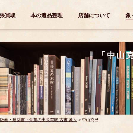
張買取
本の遺品整理
店舗について
象
「中山
版画・建築書・骨董の出張買取 古書 象々
>
中山克巳