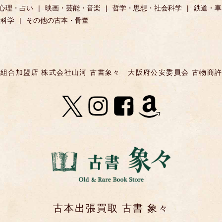
心理・占い
映画・芸能・音楽
哲学・思想・社会科学
鉄道・車
然科学
その他の古本・骨董
組合加盟店 株式会社山河 古書象々
大阪府公安委員会 古物商許可 第
古本出張買取 古書 象々