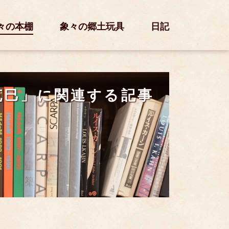
々の本棚
象々の郷土玩具
日記
克巳」に関連する記事