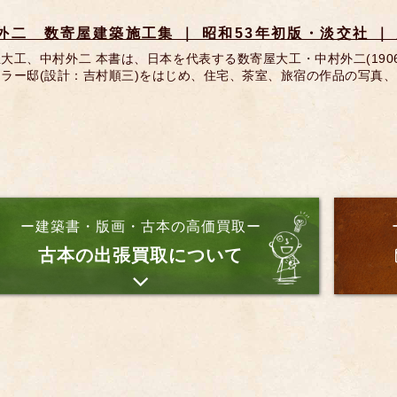
外二 数寄屋建築施工集 ｜ 昭和53年初版・淡交社 ｜
大工、中村外二 本書は、日本を代表する数寄屋大工・中村外二(1906
ラー邸(設計：吉村順三)をはじめ、住宅、茶室、旅宿の作品の写真、
ー建築書・版画・古本の高価買取ー
古本の出張買取について