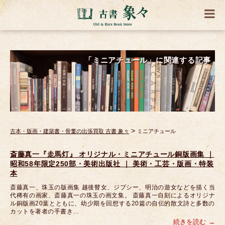
「ミニアチュール」に関連する記事
>
古本・版画・建築書・骨董の出張買取 古書 象々
ミニアチュール
斎藤真一『走馬灯』 オリジナル・ミニアチュール銅版画集 ｜
昭和58年限定250部・美術出版社 ｜ 美術・工芸・版画・特装
本
斎藤真一、珠玉の版画集 越後瞽女、ジプシー、明治の遊女などを描く当
代稀有の画家、斎藤真一の珠玉の画文集。 斎藤真一自刻によるオリジナ
ル銅版画20葉とともに、幼少期を回想する20篇の自伝的散文詩と多数の
カットを著者の手書き…
続きを読む