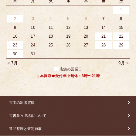
日
月
火
水
木
金
土
1
2
3
4
5
6
7
8
9
10
11
12
13
14
15
16
17
18
19
20
21
22
23
24
25
26
27
28
29
30
31
« 7月
9月 »
店舗の営業日
古本買取☎受付年中無休：8時〜21時
古本の出張買取
古書象々 店舗について
遺品整理と査定買取