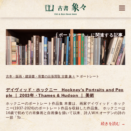
「ポートレート」に関連する記事
>
古本・版画・建築書・骨董の出張買取 古書 象々
ポートレート
デイヴィッド・ホックニー Hockney’s Portraits and Peo
ple ｜ 2003年・Thames & Hudson ｜ 美術
ホックニーのポートレート作品集 本書は、画家デイヴィッド・ホック
ニー(1937-2026)のポートレート作品を収録した作品集。 ホックニーは
16歳で初めての肖像画と自画像を描いて以来、詩人W.H.オーデンの詩の
一節「To…
続きを読む