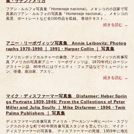
集・ラテンアメリカ
フアン・ルルフォ写真集『Homenaje nacional』 メキシコの小説家で写
真家のフアン・ルルフォの写真集『Homenaje nacional』。 メキシコの
風景、ポートレートなど全100作品を収録。 巻頭テキスト…
続きを読む
アニー・リーボヴィッツ写真集 Annie Leibovitz: Photog
raphs 1970-1990 ｜ 1991・Harper Collin ｜ 写真集
アメリカンポップカルチャーの象徴、アニー・リーボヴィッツの肖像写
真 アメリカの写真家アニー・リーボヴィッツは、1970年代にローリン
グストーン誌、80年代にはヴァニティ・フェア誌などでミュージシャ
ン、俳優、政治家、アスリ…
続きを読む
マイク・ディスファーマー写真集 Disfarmer: Heber Sprin
gs Portraits 1939-1946: From the Collections of Peter
Miller and Julia Scully ｜ Mike Disfarmer・1996・Twin
Palms Publishers ｜ 写真集
ディスファマーの肖像写真 アメリカ・アーカンソー州ヒーバー・スプリ
ングスの小さな町で40年間肖像写真スタジオを営んでいた、マイク・
ディスファーマーの写真集。 ディスファーマーの死後、1959年に地元