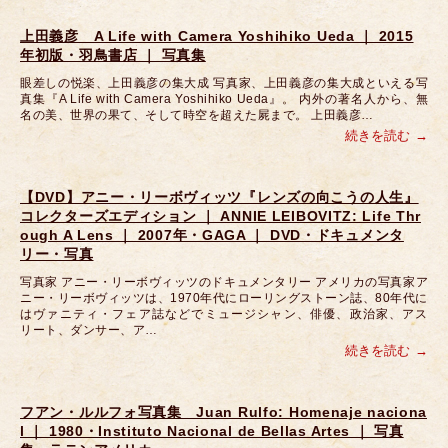
上田義彦 A Life with Camera Yoshihiko Ueda ｜ 2015
年初版・羽鳥書店 ｜ 写真集
眼差しの悦楽、上田義彦の集大成 写真家、上田義彦の集大成といえる写
真集『A Life with Camera Yoshihiko Ueda』。 内外の著名人から、無
名の美、世界の果て、そして時空を超えた屍まで。 上田義彦…
続きを読む
【DVD】アニー・リーボヴィッツ『レンズの向こうの人生』
コレクターズエディション ｜ ANNIE LEIBOVITZ: Life Thr
ough A Lens ｜ 2007年・GAGA ｜ DVD・ドキュメンタ
リー・写真
写真家 アニー・リーボヴィッツのドキュメンタリー アメリカの写真家ア
ニー・リーボヴィッツは、1970年代にローリングストーン誌、80年代に
はヴァニティ・フェア誌などでミュージシャン、俳優、政治家、アス
リート、ダンサー、ア…
続きを読む
フアン・ルルフォ写真集 Juan Rulfo: Homenaje naciona
l ｜ 1980・Instituto Nacional de Bellas Artes ｜ 写真