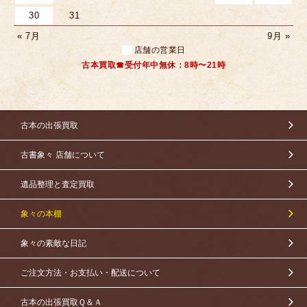
30
31
« 7月
9月 »
店舗の営業日
古本買取☎受付年中無休：8時〜21時
古本の出張買取
古書象々 店舗について
遺品整理と査定買取
象々の本棚
象々の素敵な日記
ご注文方法・お支払い・配送について
古本の出張買取Ｑ＆Ａ