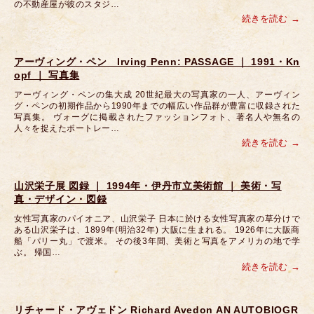
の不動産屋が彼のスタジ…
続きを読む
アーヴィング・ペン Irving Penn: PASSAGE ｜ 1991・Kn
opf ｜ 写真集
アーヴィング・ペンの集大成 20世紀最大の写真家の一人、アーヴィン
グ・ペンの初期作品から1990年までの幅広い作品群が豊富に収録された
写真集。 ヴォーグに掲載されたファッションフォト、著名人や無名の
人々を捉えたポートレー…
続きを読む
山沢栄子展 図録 ｜ 1994年・伊丹市立美術館 ｜ 美術・写
真・デザイン・図録
女性写真家のパイオニア、山沢栄子 日本に於ける女性写真家の草分けで
ある山沢栄子は、1899年(明治32年) 大阪に生まれる。 1926年に大阪商
船「パリー丸」で渡米。 その後3年間、美術と写真をアメリカの地で学
ぶ。 帰国…
続きを読む
リチャード・アヴェドン Richard Avedon AN AUTOBIOGR