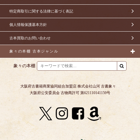
特定商取引に関する法律に基づく表記
個人情報保護基本方針
古本買取のお問い合わせ
象々の本棚 古本ジャンル
象々の本棚
大阪府古書籍商業協同組合加盟店 株式会社山河 古書象々
大阪府公安委員会 古物商許可 第621110141159号