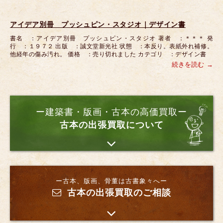
アイデア別冊 プッシュピン・スタジオ｜デザイン書
書名 ：アイデア別冊 プッシュピン・スタジオ 著者 ：＊＊＊ 発
行 ：１９７２ 出版 ：誠文堂新光社 状態 ：本反り。表紙外れ補修。
他経年の傷み汚れ。 価格 ：売り切れました カテゴリ ：デザイン書
続きを読む
ー建築書・版画・古本の高価買取ー
古本の出張買取について
ー古本、版画、骨董は古書象々へー
古本の出張買取のご相談