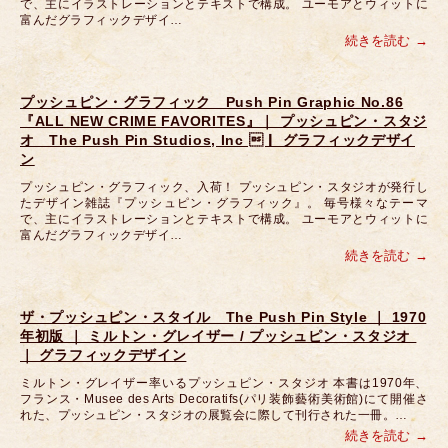
で、主にイラストレーションとテキストで構成。 ユーモアとウィットに
富んだグラフィックデザイ…
続きを読む
プッシュピン・グラフィック Push Pin Graphic No.86
『ALL NEW CRIME FAVORITES』｜ プッシュピン・スタジ
オ The Push Pin Studios, Inc ｜ グラフィックデザイ
ン
プッシュピン・グラフィック、入荷！ プッシュピン・スタジオが発行し
たデザイン雑誌『プッシュピン・グラフィック』。 毎号様々なテーマ
で、主にイラストレーションとテキストで構成。 ユーモアとウィットに
富んだグラフィックデザイ…
続きを読む
ザ・プッシュピン・スタイル The Push Pin Style ｜ 1970
年初版 ｜ ミルトン・グレイザー / プッシュピン・スタジオ 
｜ グラフィックデザイン
ミルトン・グレイザー率いるプッシュピン・スタジオ 本書は1970年、
フランス・Musee des Arts Decoratifs(パリ装飾藝術美術館)にて開催さ
れた、プッシュピン・スタジオの展覧会に際して刊行された一冊。…
続きを読む