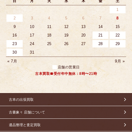
日
月
火
水
木
金
土
1
2
3
4
5
6
7
8
9
10
11
12
13
14
15
16
17
18
19
20
21
22
23
24
25
26
27
28
29
30
31
« 7月
9月 »
店舗の営業日
古本買取☎受付年中無休：8時〜21時
古本の出張買取
古書象々 店舗について
遺品整理と査定買取