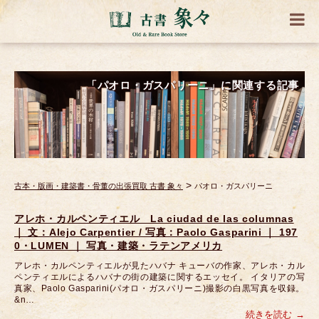
「パオロ・ガスパリーニ」に関連する記事
>
古本・版画・建築書・骨董の出張買取 古書 象々
パオロ・ガスパリーニ
アレホ・カルペンティエル La ciudad de las columnas
｜ 文：Alejo Carpentier / 写真：Paolo Gasparini ｜ 197
0・LUMEN ｜ 写真・建築・ラテンアメリカ
アレホ・カルペンティエルが見たハバナ キューバの作家、アレホ・カル
ペンティエルによるハバナの街の建築に関するエッセイ。 イタリアの写
真家、Paolo Gasparini(パオロ・ガスパリーニ)撮影の白黒写真を収録。
&n…
続きを読む