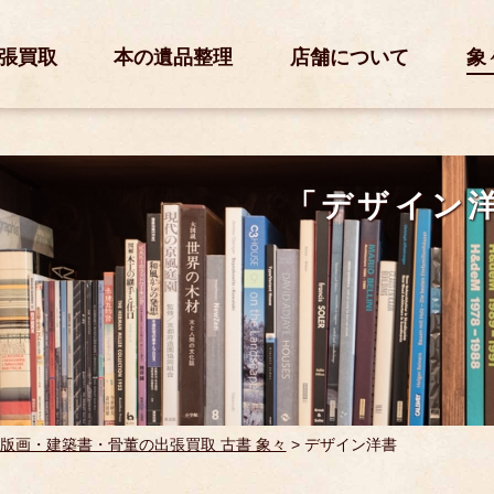
張買取
本の遺品整理
店舗について
象
「デザイン
版画・建築書・骨董の出張買取 古書 象々
>
デザイン洋書