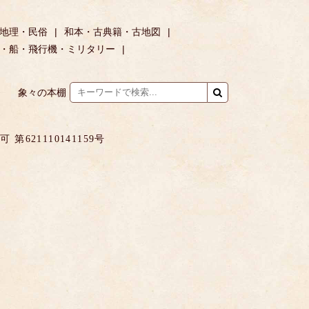
地理・民俗
和本・古典籍・古地図
・船・飛行機・ミリタリー
象々の本棚
621110141159号