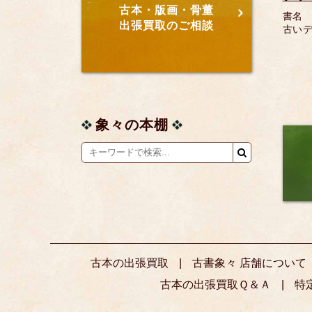
古本・版画・骨董
書名 
出張買取のご相談
古い
象々の本棚
古本の出張買取
古書象々 店舗について
古本の出張買取Ｑ＆Ａ
特