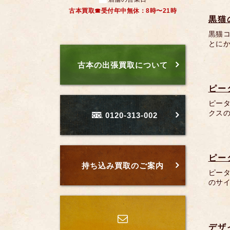
古本買取☎受付年中無休：8時〜21時
黒猫の
黒猫
とにか
古本の出張買取について
ピー
ピータ
クス
0120-313-002
ピー
持ち込み買取のご案内
ピータ
のサ
デザ