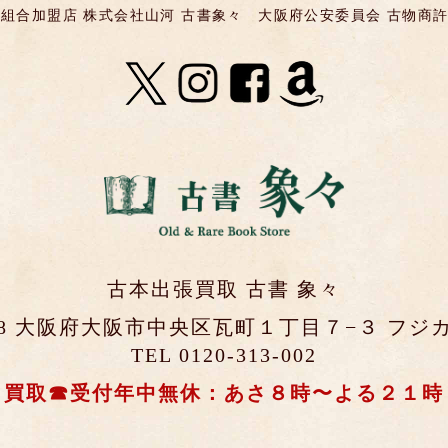
組合加盟店 株式会社山河 古書象々
大阪府公安委員会 古物商許可 第
古本出張買取 古書 象々
0048 大阪府大阪市中央区瓦町１丁目７−３ フジカ
TEL 0120-313-002
買取☎受付年中無休：あさ８時〜よる２１時