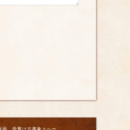
版画、骨董は古書象々へー